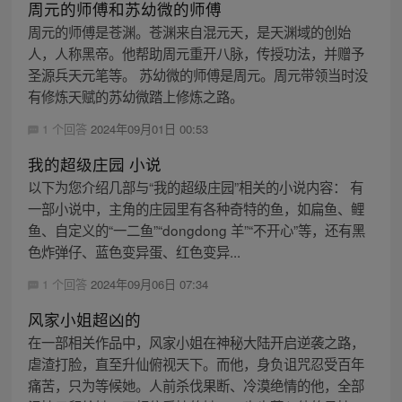
周元的师傅和苏幼微的师傅
周元的师傅是苍渊。苍渊来自混元天，是天渊域的创始
人，人称黑帝。他帮助周元重开八脉，传授功法，并赠予
圣源兵天元笔等。 苏幼微的师傅是周元。周元带领当时没
有修炼天赋的苏幼微踏上修炼之路。
1 个回答
2024年09月01日 00:53
我的超级庄园 小说
以下为您介绍几部与“我的超级庄园”相关的小说内容： 有
一部小说中，主角的庄园里有各种奇特的鱼，如扁鱼、鲤
鱼、自定义的“一二鱼”“dongdong 羊”“不开心”等，还有黑
色炸弹仔、蓝色变异蛋、红色变异...
1 个回答
2024年09月06日 07:34
风家小姐超凶的
在一部相关作品中，风家小姐在神秘大陆开启逆袭之路，
虐渣打脸，直至升仙俯视天下。而他，身负诅咒忍受百年
痛苦，只为等候她。人前杀伐果断、冷漠绝情的他，全部