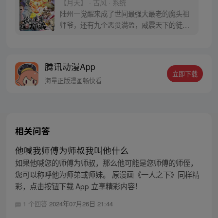
【月天】 · 古风 · 系统
陆州一觉醒来成了世间最强大最老的魔头祖
师爷，还有九个恶贯满盈，威震天下的徒
弟。大徒弟幽冥教教主手下万千魔众，二徒
弟剑魔一言不合就开杀戒…… 没了一身修
为，如何调教这帮恶徒 大徒弟于正海：“老
腾讯动漫App
夫这一生所向披靡，除了师父他老人家，谁
立即下载
也别想骑我头上。” 七徒弟司无涯：“师父不
海量正版漫画畅快看
死，我等寝食难安啊” ……
相关问答
他喊我师傅为师叔我叫他什么
如果他喊您的师傅为师叔，那么他可能是您师傅的师侄，
您可以称呼他为师弟或师妹。 原漫画《一人之下》同样精
彩，点击按钮下载 App 立享精彩内容！
1 个回答
2024年07月26日 21:44