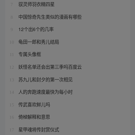
驭灵师羽衣精四星
7
中国惊奇先生类似的漫画有哪些
8
12个出6个的几率
9
龟田一郎和秀儿结局
10
专属头像框
11
妖怪名单还会出第三季吗百度云
12
苏九儿和封夕的第一次相见
13
人的奔跑速度最快为每小时
14
传武喜欢鲜儿吗
15
倚棹解释和意思
16
星甲魂将传封赏仪式
17