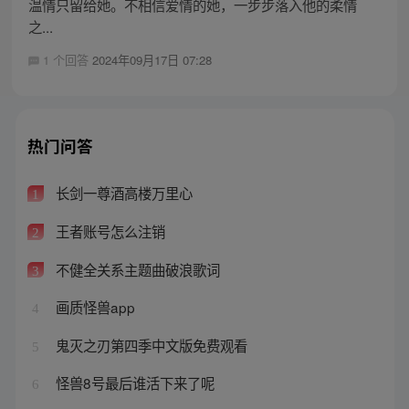
温情只留给她。不相信爱情的她，一步步落入他的柔情
之...
1 个回答
2024年09月17日 07:28
热门问答
长剑一尊酒高楼万里心
1
王者账号怎么注销
2
不健全关系主题曲破浪歌词
3
画质怪兽app
4
鬼灭之刃第四季中文版免费观看
5
怪兽8号最后谁活下来了呢
6