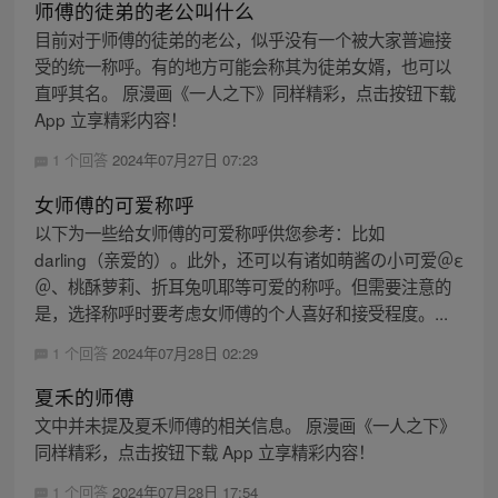
师傅的徒弟的老公叫什么
目前对于师傅的徒弟的老公，似乎没有一个被大家普遍接
受的统一称呼。有的地方可能会称其为徒弟女婿，也可以
直呼其名。 原漫画《一人之下》同样精彩，点击按钮下载
App 立享精彩内容！
1 个回答
2024年07月27日 07:23
女师傅的可爱称呼
以下为一些给女师傅的可爱称呼供您参考：比如
darling（亲爱的）。此外，还可以有诸如萌酱の小可爱＠ε
＠、桃酥萝莉、折耳兔叽耶等可爱的称呼。但需要注意的
是，选择称呼时要考虑女师傅的个人喜好和接受程度。...
1 个回答
2024年07月28日 02:29
夏禾的师傅
文中并未提及夏禾师傅的相关信息。 原漫画《一人之下》
同样精彩，点击按钮下载 App 立享精彩内容！
1 个回答
2024年07月28日 17:54