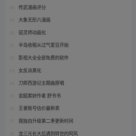
传武漫画评分
18
大象无形六漫画
19
驭灵师动画化
20
半岛收租从过气爱豆开始
21
影视大全全部免费的软件
22
女反派黑化
23
刀郎西游记主题曲原唱
24
金瓯索娇作者 舒书书
25
王者账号估价最新表
26
我独自升级第二季更新时间
27
龙三元长大后遇到转世的阿风
28