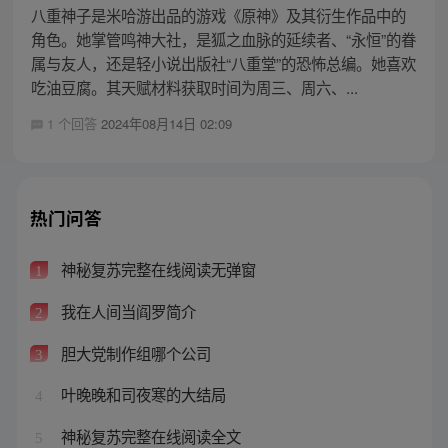
八重神子是米哈游出品的游戏《原神》及其衍生作品中的
角色。她掌管鸣神大社，是狐之血脉的延续者、“永恒”的眷
属与友人，还是轻小说出版社“八重堂”的恐怖总编。她喜欢
吃油豆腐。其天赋材料获取时间为周三、周六、...
1 个回答
2024年08月14日 02:09
热门问答
神秘复苏完整在线阅读无弹窗
1
我在人间当阎罗简介
2
胆大党制作组哪个公司
3
叶晚晚和司夜寒的大结局
4
神秘复苏完整在线阅读全文
5