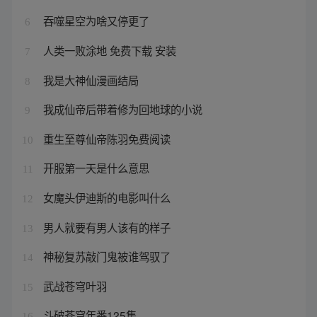
吞噬星空为啥又停更了
6
人类一败涂地 免费下载 安装
7
我是大神仙漫画结局
8
我成仙帝后带着修为回地球的小说
9
重生至尊仙帝陈羽免费阅读
10
开服第一天是什么意思
11
女魔头伊迪斯的电影叫什么
12
男人就要有男人该有的样子
13
神秘复苏敲门鬼被谁驾驭了
14
武战苍穹叶羽
15
斗破苍穹年番125集
16