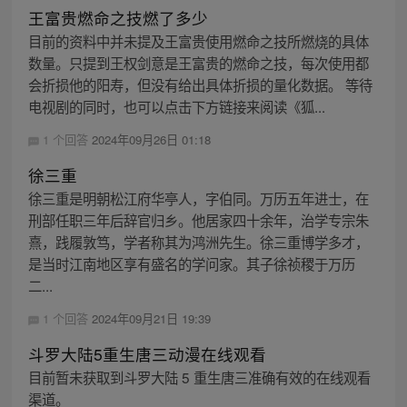
王富贵燃命之技燃了多少
目前的资料中并未提及王富贵使用燃命之技所燃烧的具体
数量。只提到王权剑意是王富贵的燃命之技，每次使用都
会折损他的阳寿，但没有给出具体折损的量化数据。 等待
电视剧的同时，也可以点击下方链接来阅读《狐...
1 个回答
2024年09月26日 01:18
徐三重
徐三重是明朝松江府华亭人，字伯同。万历五年进士，在
刑部任职三年后辞官归乡。他居家四十余年，治学专宗朱
熹，践履敦笃，学者称其为鸿洲先生。徐三重博学多才，
是当时江南地区享有盛名的学问家。其子徐祯稷于万历
二...
1 个回答
2024年09月21日 19:39
斗罗大陆5重生唐三动漫在线观看
目前暂未获取到斗罗大陆 5 重生唐三准确有效的在线观看
渠道。