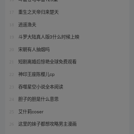
重生之天帝归来楚天
17
逍遥渔夫
18
斗罗大陆真人版3什么时候上映
19
宋朝有人抽烟吗
20
短剧离婚后惊艳全球免费观看
21
神印王座陈樱儿cp
22
吞噬星空小说全本阅读
23
胆子的胆是什么意思
24
艾什莉coser
25
这里的妹子都想攻略男主漫画
26