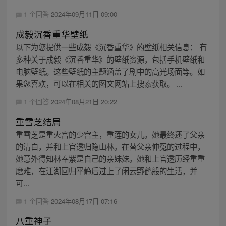
1 个回答
2024年09月11日 09:00
成毅沉香重华壁纸
以下为您提供一些成毅《沉香重华》的壁纸相关信息： 有
多种关于成毅《沉香重华》的壁纸资源，包括手机壁纸和
电脑壁纸。这些壁纸的主题涵盖了剧中的高光场面等。如
果您喜欢，可以在相关的图文网站上搜索获取。 ...
1 个回答
2024年08月21日 20:22
重雪芝结局
重雪芝是重火宫的少宫主，重莲的女儿。她最终还了父亲
的清白，并和上官透归隐山林。在替父亲伸冤的过程中，
她意外得知林奉紫是自己的亲妹妹。她和上官透历经重重
磨难，在江湖回归平静后过上了闲云野鹤般的生活，并
可...
1 个回答
2024年08月17日 07:16
八重神子