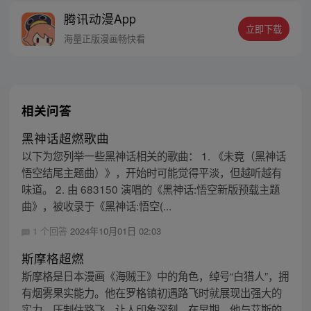
为，如何调教这帮恶徒 大徒弟于正海：“老
腾讯动漫App
夫这一生所向披靡，除了师父他老人家，谁
立即下载
也别想骑我头上。” 七徒弟司无涯：“师父不
海量正版漫画畅快看
死，我等寝食难安啊” ……
相关问答
黑神话超燃歌曲
以下为您列举一些黑神话相关的歌曲： 1. 《未竟（黑神话
悟空结尾主题曲）》，开始时可能觉得平淡，但越听越有
味道。 2. 由 683150 演唱的《黑神话:悟空新版预载主题
曲》，被收录于《黑神话:悟空(...
1 个回答
2024年10月01日 02:03
斯摩格超燃
斯摩格是日本漫画《海贼王》中的角色，绰号“白猎人”，拥
有烟雾果实能力。他在罗格镇初遇路飞时就展现出强大的
实力，压制住路飞，让人印象深刻。在早期，他与艾斯的