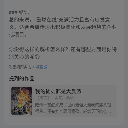
### 结语
总的来说，“重燃在线”充满活力且富有启发意
义，适合希望传达出积极变化和发展趋势的企业
或项目。
你觉得这样的解析怎么样？还有哪些方面是你特
别关心的呢😊
答案问题点击
举报反馈
提到的作品
我的徒弟都是大反派
【月天】 · 古风 · 系统
陆州一觉醒来成了世间最强大最老的魔头祖
师爷，还有九个恶贯满盈，威震天下的徒
弟。大徒弟幽冥教教主手下万千魔众，二徒
弟剑魔一言不合就开杀戒…… 没了一身修