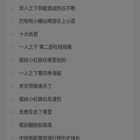
异人之下异能激战热议不断
8
巴啦啦小魔仙嗯游乐上小蓝
9
十大妖君
10
一人之下 第二部在线观看
11
狐妖小红娘在哪里拍的
12
一人之下第四季海报
13
老天师被谁杀了
14
狐妖小红娘白苏漫剪
15
无根生去了哪里
16
狐妖翻拍就是屎
17
中国电影票房排行榜历史排名
18