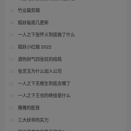
竹业篇剪辑
19
狐妖每周几更新
20
一人之下张怀义到底做了什么
21
狐妖小红娘 2022
22
酒色财气四张狂的结局
23
张灵玉为什么加入公司
24
一人之下无根生到底去哪了
25
一人之下王也的绝技是什么
26
雅雅的配音
27
三大妖帝的实力
28