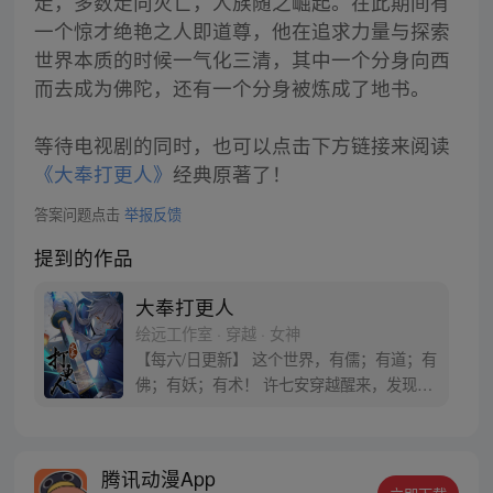
走，多数走向灭亡，人族随之崛起。在此期间有
一个惊才绝艳之人即道尊，他在追求力量与探索
世界本质的时候一气化三清，其中一个分身向西
而去成为佛陀，还有一个分身被炼成了地书。
等待电视剧的同时，也可以点击下方链接来阅读
《大奉打更人》
经典原著了！
答案问题点击
举报反馈
提到的作品
大奉打更人
绘远工作室 · 穿越 · 女神
【每六/日更新】 这个世界，有儒；有道；有
佛；有妖；有术！ 许七安穿越醒来，发现自
己身处囹圄，三日后就要流放边陲？！ 他起
初的梦想只是自保，顺便在这个世界里当个
富翁悠闲度日，结果…… 改编自阅文集团作
腾讯动漫App
者卖报小郎君同名小说 QQ群号：