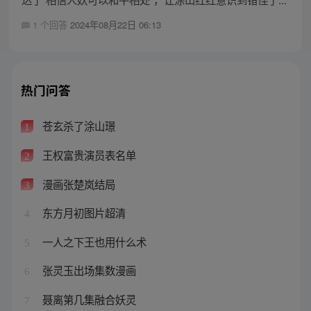
1 个回答
2024年08月22日 06:13
热门问答
苍玄杀了涂山璟
1
王权富贵演员表名单
2
漫画张楚岚结局
3
东方月初图片超清
4
一人之下王也用什么术
5
张灵玉出场集数漫画
6
聂离第几集融合妖灵
7