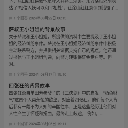
下，涂山红红误会他是坏人并将其杀害。东方洛临死前表
达了“相信人妖可以和平相处”，让涂山红红意识到错怪了...
1 个回答
2024年08月22日 06:13
萨叔王小姐姐的背景故事
关于萨叔和王小姐姐，所提供的资料中主要提及了王小姐
姐的经济纠纷事件。萨叔在王小姐姐经济纠纷事件中积极
主动联系警方，并提供相关证据支持自己的观点。他还通
过书信与王小姐姐沟通，向警方转账保证金专户等。但
对...
1 个回答
2024年08月17日 15:10
四张狂的背景故事
四张狂源自单田芳老爷子的《三侠剑》中的启发，“酒色财
气”这四个人类永恒的欲望，对应着四张狂。他们每个人背
后都有一段不为人知的辛酸往事，正是这些经历让他们对
人性产生了怀疑和扭曲，最终走上歧途。 例如，...
1 个回答
2024年08月05日 19:11