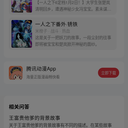
【一人之下6定档1月2日！】大学生张楚岚
清明回乡，遭遇神秘少女冯宝宝。素未谋面
的冯宝宝却对张楚岚异常熟悉，并将其带去
自己打工的快递公司。为了帮冯宝宝寻找她
一人之下番外·锈铁
的身世，也为了查清自己与爷爷身上的秘
米橙子 · 战斗 · 热血
密，张楚岚的生活被彻底颠覆，与冯宝宝一
这是关于一把妖刀的故事，一段尘封的往事
同踏上“异人”之旅。
即将被宝宝和楚岚掀开神秘的面纱。
腾讯动漫App
立即下载
海量正版漫画畅快看
相关问答
王富贵他爹的背景故事
关于王富贵他爹的背景故事有不同的描述。在某些故事