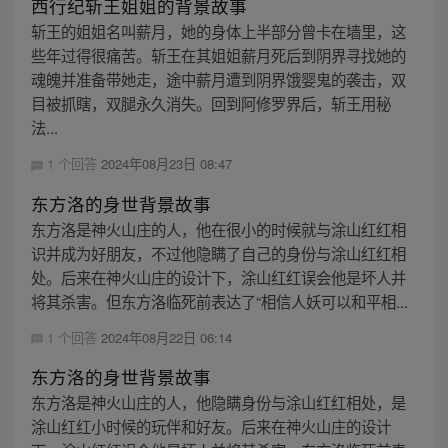
西行纪斩王姐姐的背景故事
斩王的姐姐名叫薪月，她的身体上半部分曾卡在墙里，这
些年过得很痛苦。斩王在其姐姐薪月死后到阴界寻找她的
魂魄并准备带她走，途中薪月遭到阴界饿婴鬼的袭击，双
目被抓瞎，双腿永久消失。回到阿修罗界后，斩王用秘
法...
1 个回答
2024年08月23日 08:47
东方洛的身世背景故事
东方洛是神火山庄的人，他在很小的时候就与涂山红红相
识并成为好朋友，不过他隐瞒了自己的身份与涂山红红相
处。后来在神火山庄的设计下，涂山红红误会他是坏人并
将其杀害。但东方洛临死前表达了“相信人妖可以和平相...
1 个回答
2024年08月22日 06:14
东方洛的身世背景故事
东方洛是神火山庄的人，他隐瞒身份与涂山红红相处，是
涂山红红小时候的玩伴和好友。后来在神火山庄的设计