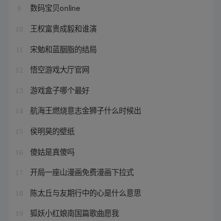
数码宝贝online
9
王权富贵成毅和谁演
10
宋勉和蓝胭脂的结局
11
悟空游戏大厅官网
12
游戏盒子哪个最好
13
航海王燃烧意志金狮子什么时候出
14
侯明昊的壁纸
15
傻姑是真傻吗
16
开局一座山漫画免费漫画下拉式
17
陈太丘与友期行中的心是什么意思
18
狐妖小红娘南国篇歌曲愿我
19