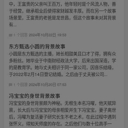
中，王富贵的父亲叫王百万，他年轻时是个风流人物，善
于经营，继承祖业后使得家财越发丰厚。而在另一个故事
场景里，王富贵的老爸是龙世昌，但这个故事未对其背景
有...
1 个回答
2024年10月22日 19:53
东方甄选小圆的背景故事
小圆是东方甄选的主播，她长相甜美且口才了得，拥有众
多粉丝。她毕业于中南财经政法大学，后来出国深造，学
的是教育学。她与丈夫相识于同一家公司，因音乐结缘，
于2022年2月14日登记结婚。之后由于丈夫被公司...
1 个回答
2024年10月20日 07:53
冯宝宝的身世背景故事
冯宝宝的身世背景颇为神秘。无根生本名冯曜，他天赋异
禀，长大后与冯宝宝的母亲相爱并生下冯宝宝。妻子离世
后，冯曜为复活妻子研究长生不老之术，在此过程中遇到
张怀义，得知天师度的存在。之后他们与数十位高手一