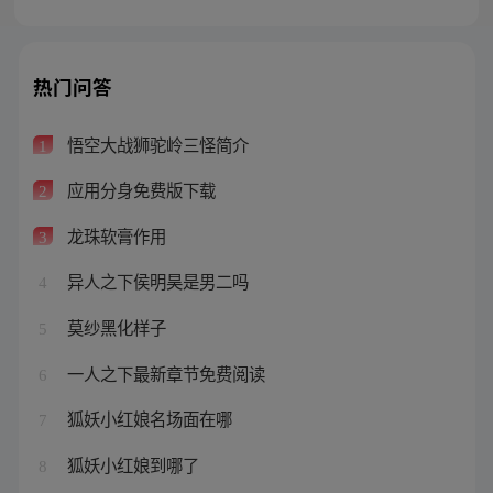
热门问答
悟空大战狮驼岭三怪简介
1
应用分身免费版下载
2
龙珠软膏作用
3
异人之下侯明昊是男二吗
4
莫纱黑化样子
5
一人之下最新章节免费阅读
6
狐妖小红娘名场面在哪
7
狐妖小红娘到哪了
8