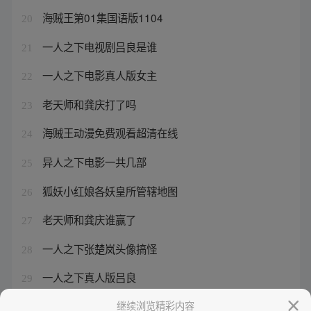
海贼王第01集国语版1104
20
一人之下电视剧吕良是谁
21
一人之下电影真人版女主
22
老天师和龚庆打了吗
23
海贼王动漫免费观看超清在线
24
异人之下电影一共几部
25
狐妖小红娘各妖皇所管辖地图
26
老天师和龚庆谁赢了
27
一人之下张楚岚头像搞怪
28
一人之下真人版吕良
29
小说狐妖小红娘王权篇小说
继续浏览精彩内容
30