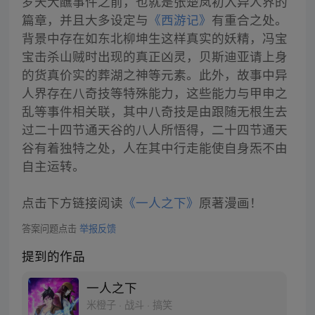
罗天大醮事件之前，也就是张楚岚初入异人界的
篇章，并且大多设定与
《西游记》
有重合之处。
背景中存在如东北柳坤生这样真实的妖精，冯宝
宝击杀山贼时出现的真正凶灵，贝斯迪亚请上身
的货真价实的葬湖之神等元素。此外，故事中异
人界存在八奇技等特殊能力，这些能力与甲申之
乱等事件相关联，其中八奇技是由跟随无根生去
过二十四节通天谷的八人所悟得，二十四节通天
谷有着独特之处，人在其中行走能使自身炁不由
自主运转。
点击下方链接阅读
《一人之下》
原著漫画！
答案问题点击
举报反馈
提到的作品
一人之下
米橙子 · 战斗 · 搞笑