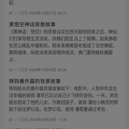
起...
1 个回答
2024年10月07日 02:31
黑悟空神话背景故事
《黑神话：悟空》的背景设定在西天取经回来之后，神仙
们打架导致生灵涂炭，妖精们趁乱当上了假佛。如来佛祖
在灵山叛乱中被刺杀，假未来佛黄眉老祖成了当世佛祖，
颠倒戒律，纵欲派逐渐吞噬持戒派，佛门重地被妖魔霸
占...
1 个回答
2024年10月05日 00:36
铁钩番外篇的背景故事
铁钩船长的番外篇背景故事如下：电影中，人到中年且生
活幸福的彼得·潘早已忘记自己小飞侠的身份。一天，虎克
船长抓走了他的儿女，为救回孩子，彼得·潘在小精灵的帮
助下前往梦幻岛。在梦幻岛，彼得·潘需要通过考验...
1 个回答
2024年09月29日 11:33