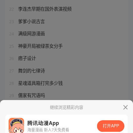
李连杰早期在国外表演视频
22
爹爹小说古言
23
满级网游漫画
24
神豪开局被绿茶女分手
25
痞子设计
26
舞剑的七律诗
27
星魂道具箱打完多少钱
28
儒家有咒语吗
29
我死了世界也消失了
继续浏览精彩内容
30
腾讯动漫App
打开APP
海量漫画 新人7天免费看