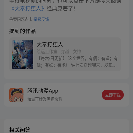
等待电视剧的同时，也可以点击下方链接来阅读
《大奉打更人》
经典原著了！
答案问题点击
举报反馈
提到的作品
大奉打更人
绘远工作室 · 穿越 · 女神
【每六/日更新】 这个世界，有儒；有道；有
佛；有妖；有术！ 许七安穿越醒来，发现自
己身处囹圄，三日后就要流放边陲？！ 他起
初的梦想只是自保，顺便在这个世界里当个
富翁悠闲度日，结果…… 改编自阅文集团作
腾讯动漫App
者卖报小郎君同名小说 QQ群号：
立即下载
799493374
海量正版漫画畅快看
相关问答