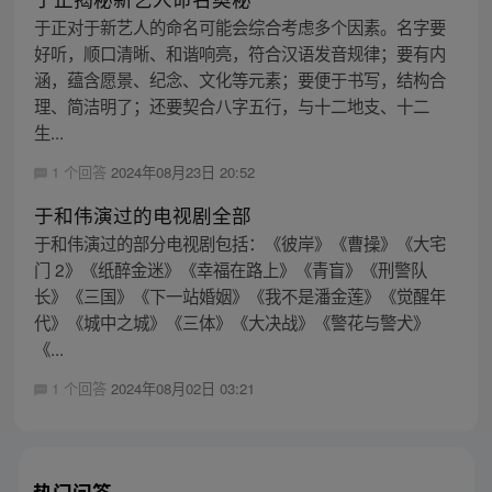
于正对于新艺人的命名可能会综合考虑多个因素。名字要
好听，顺口清晰、和谐响亮，符合汉语发音规律；要有内
涵，蕴含愿景、纪念、文化等元素；要便于书写，结构合
理、简洁明了；还要契合八字五行，与十二地支、十二
生...
1 个回答
2024年08月23日 20:52
于和伟演过的电视剧全部
于和伟演过的部分电视剧包括：《彼岸》《曹操》《大宅
门 2》《纸醉金迷》《幸福在路上》《青盲》《刑警队
长》《三国》《下一站婚姻》《我不是潘金莲》《觉醒年
代》《城中之城》《三体》《大决战》《警花与警犬》
《...
1 个回答
2024年08月02日 03:21
热门问答