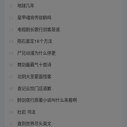
地球几年
11
星甲魂将传徐鹤鸣
12
电视剧长歌行剑客是谁
13
陨石鉴定16个方法
14
尸兄动漫为什么停更
15
舞剑最霸气十首诗
16
北阴大圣蒙面怪客
17
袁记云饺门店道歉
18
醉剑夜行原著小说叫什么来着啊
19
杜岩 书法
20
直到世界尽头英文
21