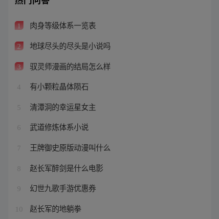
肉身等级体系一览表
1
地球尽头的尽头是小说吗
2
驭灵师漫画的结局怎么样
3
有小颗粒晶体陨石
4
清潭洞的幸运星女主
5
武道修炼体系小说
6
王牌御史原版动漫叫什么
7
赵长军醉剑是什么电影
8
幻世九歌手游优惠券
9
赵长军的地躺拳
10