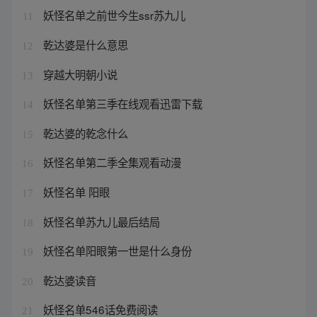
妖怪名单之前世今生ssr苏九儿
11
乾达婆是什么意思
12
穿越大明朝小说
13
妖怪名单第三季在线观看迅雷下载
14
乾达婆的乾念什么
15
妖怪名单第二季全集观看动漫
16
妖怪名单 阳眼
17
妖怪名单苏九儿最后结局
18
妖怪名单阳眼第一世是什么身份
19
乾达婆读音
20
妖怪名单546话免费阅读
21