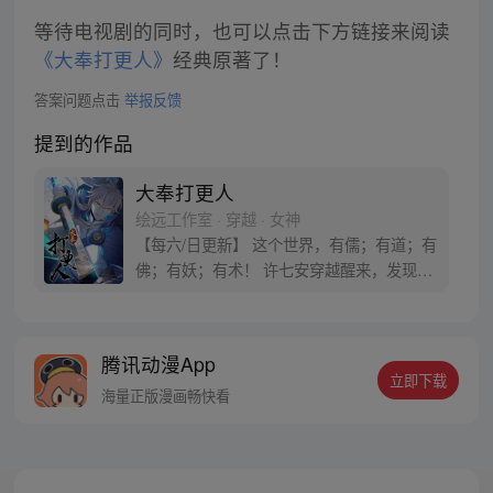
等待电视剧的同时，也可以点击下方链接来阅读
《大奉打更人》
经典原著了！
答案问题点击
举报反馈
提到的作品
大奉打更人
绘远工作室 · 穿越 · 女神
【每六/日更新】 这个世界，有儒；有道；有
佛；有妖；有术！ 许七安穿越醒来，发现自
己身处囹圄，三日后就要流放边陲？！ 他起
初的梦想只是自保，顺便在这个世界里当个
富翁悠闲度日，结果…… 改编自阅文集团作
腾讯动漫App
者卖报小郎君同名小说 QQ群号：
立即下载
799493374
海量正版漫画畅快看