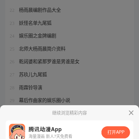
杨雨晨编剧作品大全
22
妖怪名单九尾狐
23
娱乐圈之金牌编剧
24
北师大杨雨晨简介资料
25
乾闼婆和紧那罗谁是男谁是女
26
苏玖儿九尾狐
27
雨霖铃导演
28
幕后作曲家的娱乐圈小说
29
妖怪名单阳眼和阴眼结婚
继续浏览精彩内容
30
腾讯动漫App
打开APP
海量漫画 新人7天免费看