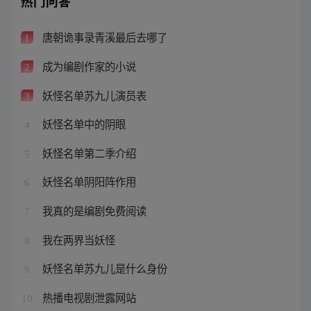
热门问答
唐朝诡事录青溪最后去哪了
1
成为编剧作家的小说
2
妖怪名单苏九儿演员表
3
妖怪名单中的阴眼
4
妖怪名单第二季介绍
5
妖怪名单阴阳阵作用
6
我真的是编剧免费阅读
7
我在两界当妖怪
8
妖怪名单苏九儿是什么身份
9
热播电视剧泄露网站
10