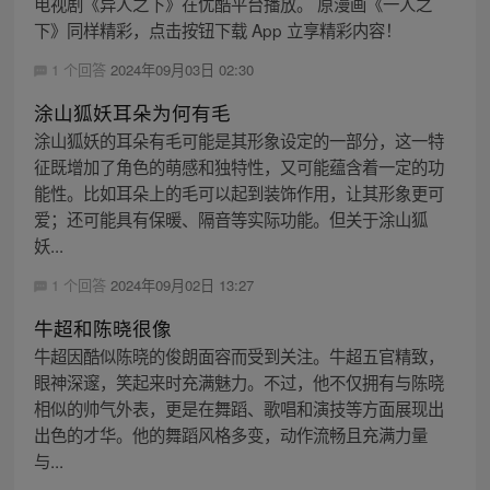
电视剧《异人之下》在优酷平台播放。 原漫画《一人之
下》同样精彩，点击按钮下载 App 立享精彩内容！
1 个回答
2024年09月03日 02:30
涂山狐妖耳朵为何有毛
涂山狐妖的耳朵有毛可能是其形象设定的一部分，这一特
征既增加了角色的萌感和独特性，又可能蕴含着一定的功
能性。比如耳朵上的毛可以起到装饰作用，让其形象更可
爱；还可能具有保暖、隔音等实际功能。但关于涂山狐
妖...
1 个回答
2024年09月02日 13:27
牛超和陈晓很像
牛超因酷似陈晓的俊朗面容而受到关注。牛超五官精致，
眼神深邃，笑起来时充满魅力。不过，他不仅拥有与陈晓
相似的帅气外表，更是在舞蹈、歌唱和演技等方面展现出
出色的才华。他的舞蹈风格多变，动作流畅且充满力量
与...