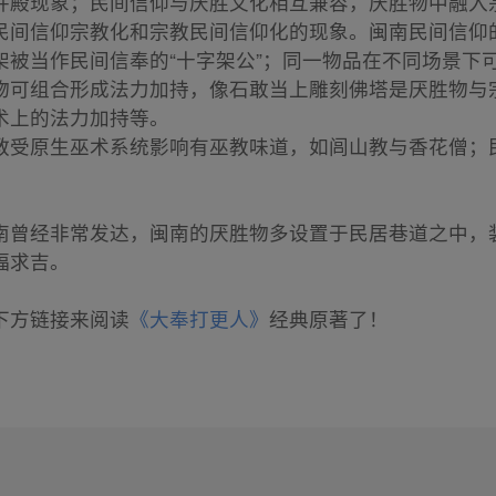
并殿现象；民间信仰与厌胜文化相互兼容，厌胜物中融入
民间信仰宗教化和宗教民间信仰化的现象。闽南民间信仰
架被当作民间信奉的“十字架公”；同一物品在不同场景下
物可组合形成法力加持，像石敢当上雕刻佛塔是厌胜物与
术上的法力加持等。
教受原生巫术系统影响有巫教味道，如闾山教与香花僧；
南曾经非常发达，闽南的厌胜物多设置于民居巷道之中，
福求吉。
下方链接来阅读
《大奉打更人》
经典原著了！