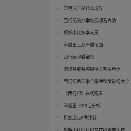
元尊武王是什么境界
16
西行纪第六季免费观看高清
17
狐妖小红娘李天昊
18
海贼王三观严重扭曲
19
西行纪观看全集
20
清瞳智能监控摄像头客服电话
21
西行纪第五季全集完整版影视大全
22
《西行纪》在线观看
23
海贼王1026话分析
24
贝加庞克6号叛徒
25
狐族小红娘月娘篇在线观看免费
26