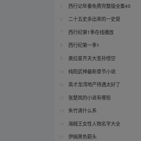
西行记年番免费完整版全集40
5
二十五史多出来的一史是
6
西行纪第1季在线播放
7
西行纪第一季1
8
奥拉星齐天大圣孙悟空
9
纯阳武神最新章节小说
10
英才龙湾地产待遇太好了
11
张楚岚的小说有哪些
12
朱竹清什么系
13
海贼王女性人物名字大全
14
伊姆黑色箭头
15