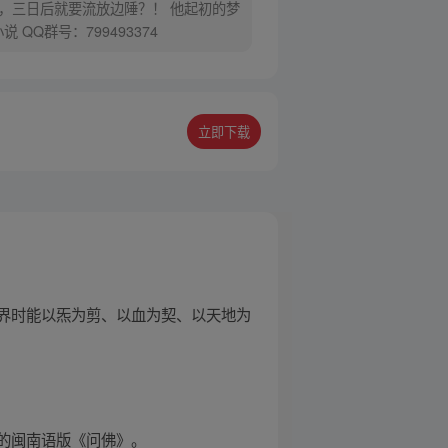
，三日后就要流放边陲？！ 他起初的梦
Q群号：799493374
立即下载
界时能以炁为剪、以血为契、以天地为
的闽南语版《问佛》。