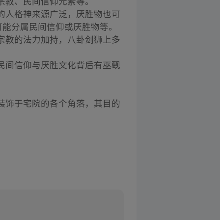
宗教、民间信仰元素等。
的人格神来源广泛，厌胜物也可
可能分属民间信仰或厌胜物等。
宗教的法力加持，八卦剑狮上多
民间信仰与厌胜文化背后有巫觋
装饰于宅院的各个角落，其目的