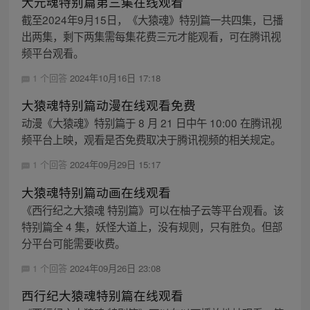
大元魂特别篇第三集在线观看
截至2024年9月15日，《大猿魂》特别篇一共四集，已播
出两集，剩下两集需每集花费三元才能观看，可在腾讯视
频平台观看。
1 个回答
2024年10月16日 17:18
大猿魂特别篇动漫在线观看免费
动漫《大猿魂》特别篇于 8 月 21 日中午 10:00 在腾讯视
频平台上映，观看是否免费取决于腾讯视频的相关规定。
1 个回答
2024年09月29日 15:17
大猿魂特别篇动画在线观看
《西行纪之大猿魂 特别篇》可以在柚子云等平台观看。该
特别篇全 4 集，妖怪大道上，没有规则，只有胜负。但部
分平台可能需要收费。
1 个回答
2024年09月26日 23:08
西行纪大猿魂特别篇在线观看