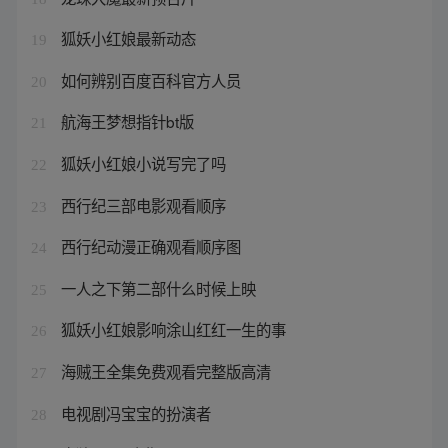
狐妖小红娘最新动态
19
如何辨别百度百科官方人员
20
航海王梦想指针bt版
21
狐妖小红娘小说写完了吗
22
西行纪三部电影观看顺序
23
西行纪动漫正确观看顺序图
24
一人之下第二部什么时候上映
25
狐妖小红娘影响涂山红红一生的事
26
海贼王全集免费观看完整版高清
27
电视剧冯宝宝的扮演者
28