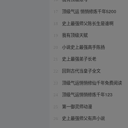
顶级气运 悄悄修炼千年5200
17
史上最强师父陈长生是谁啊
18
我有顶级天赋
19
小说史上最强高手陈扬
20
史上最强弟子长老
21
回到古代当皇子全文
22
顶级气运悄悄修仙千年免费阅读
23
顶级气运悄悄修炼千年123
24
第一御灵师动漫
25
史上最强师父有声小说
26