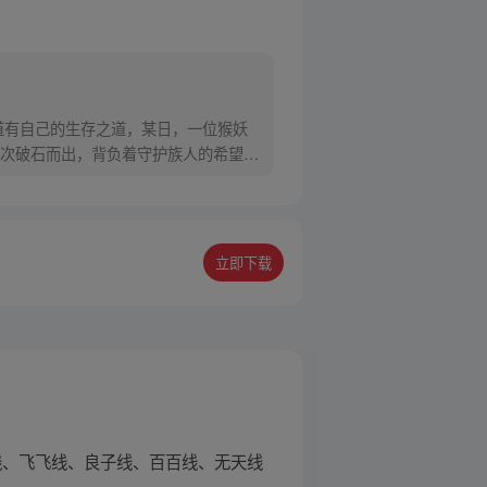
道有自己的生存之道，某日，一位猴妖
次破石而出，背负着守护族人的希望和
立即下载
线、飞飞线、良子线、百百线、无天线