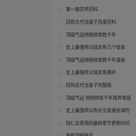
第一御灵师百科
6
回到古代当皇子百度百科
7
顶级气运悄悄修炼数千年
8
史上最强师父陆玄有几个徒弟
9
顶级气运悄悄修炼数千年漫画
10
史上最强师父陆玄免费听
11
回到古代当皇子完整版
12
顶级气运 悄悄修炼千年境界等级
13
史上最强师父陈长生是谁扮演的
14
陆仁云青瑶的最新章节更新时间
15
我有顶级账号
16