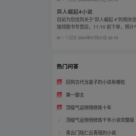
异人崛起4小说
目前为您找到关于“异人崛起 4”的相
瑞领图书专营店，11:10 前下单，预计今天(
1 个回答
2024年07月31日 22:19
热门问答
回到古代当皇子的小说有哪些
1
第一御主
2
顶级气运悄悄修炼十年
3
顶级气运悄悄修炼千年小说完整版
4
青云门陆仁云青瑶的小说
5