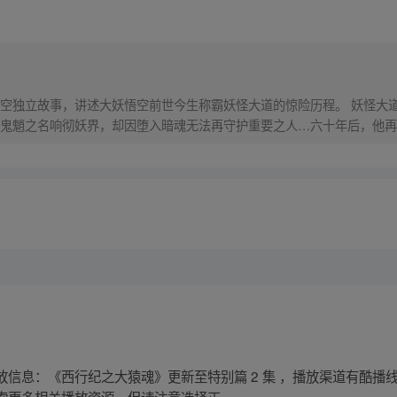
）
空独立故事，讲述大妖悟空前世今生称霸妖怪大道的惊险历程。 妖怪大
鬼魈之名响彻妖界，却因堕入暗魂无法再守护重要之人…六十年后，他再
，成为猴群之王，但故事仍在继续…
信息：《西行纪之大猿魂》更新至特别篇 2 集 ，播放渠道有酷播