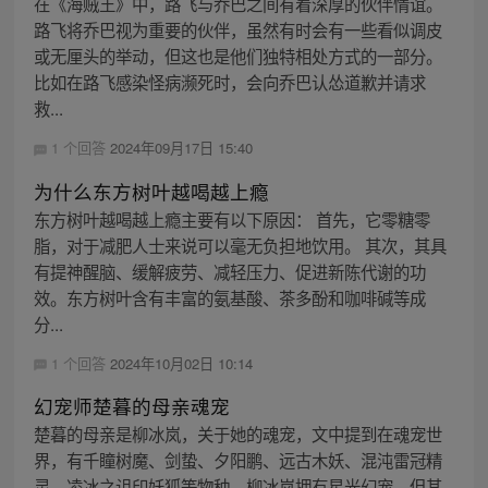
在《海贼王》中，路飞与乔巴之间有着深厚的伙伴情谊。
路飞将乔巴视为重要的伙伴，虽然有时会有一些看似调皮
或无厘头的举动，但这也是他们独特相处方式的一部分。
比如在路飞感染怪病濒死时，会向乔巴认怂道歉并请求
救...
1 个回答
2024年09月17日 15:40
为什么东方树叶越喝越上瘾
东方树叶越喝越上瘾主要有以下原因： 首先，它零糖零
脂，对于减肥人士来说可以毫无负担地饮用。 其次，其具
有提神醒脑、缓解疲劳、减轻压力、促进新陈代谢的功
效。东方树叶含有丰富的氨基酸、茶多酚和咖啡碱等成
分...
1 个回答
2024年10月02日 10:14
幻宠师楚暮的母亲魂宠
楚暮的母亲是柳冰岚，关于她的魂宠，文中提到在魂宠世
界，有千瞳树魔、剑蛰、夕阳鹏、远古木妖、混沌雷冠精
灵、凌冰之诅印妖狐等物种。柳冰岚拥有星光幻宠，但其