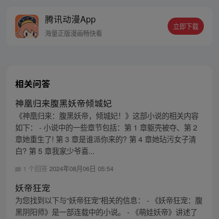
本：“没有。” 傅九低声开撩：“那么从现在开
腾讯动漫App
始你有了，就是我。”【每周日/周一更新】
立即下载
海量正版漫画畅快看
相关问答
神凰归来腹黑妖帝倾城妃
《神凰归来：腹黑妖帝，倾城妃！》这部小说的相关内容
如下： - 小说中的一些章节包括：第 1 章躯壳被夺、第 2
章她重生了! 第 3 章是谁派你来的? 第 4 章她玷污女子清
白? 第 5 章我家少爷喜...
1 个回答
2024年08月06日 05:54
妖帝狂宠
为您找到以下与“妖帝狂宠”相关的信息： - 《妖帝狂宠：腹
黑阴阳师》是一部连载中的小说。 - 《萌娃妖帝》讲述了