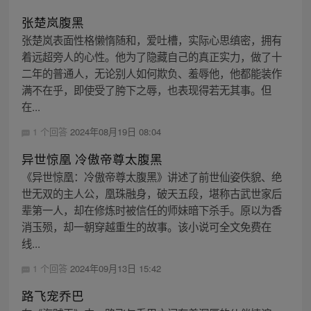
张楚岚腹黑
张楚岚表面性格懒惰随和，爱吐槽，实际心思缜密，拥有
着远超旁人的心性。他为了隐藏自己的真正实力，做了十
二年的普通人，无论别人如何欺负、羞辱他，他都能装作
满不在乎，即使受了胯下之辱，也表现得若无其事。但
在...
1 个回答
2024年08月19日 08:04
异世惊凰 冷傲帝尊太腹黑
《异世惊凰：冷傲帝尊太腹黑》讲述了前世仙姿佚貌、绝
世无双的主人公，凰珠融身，破天五段，堪称古武世家后
辈第一人，却在修炼时被信任的师妹暗下杀手。原以为香
消玉殒，却一朝穿越重生的故事。该小说可全文免费在
线...
1 个回答
2024年09月13日 15:42
路飞宠乔巴