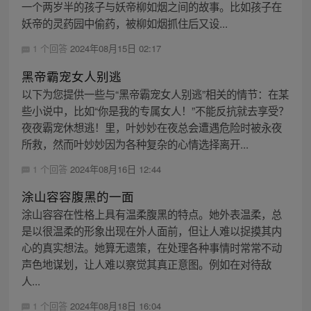
一个两岁半的孩子与妖帝柳如烟之间的故事。比如孩子在
妖帝的灵药园中偷药，被柳如烟抓住后又设...
1 个回答
2024年08月15日 02:17
黑帝霸宠女人别逃
以下为您提供一些与“黑帝霸宠女人别逃”相关的情节：在某
些小说中，比如“你是我的专属女人！”不能反抗就去享受？
夜夜霸宠休想逃！里，叶妙妙在夜总会遭遇危险时被永夜
所救，然而叶妙妙因为各种复杂的心情选择离开...
1 个回答
2024年08月16日 12:44
涂山容容腹黑的一面
涂山容容在性格上具有温柔腹黑的特点。她外表温柔，总
是以很温柔的形象出现在外人面前，但让人难以捉摸其内
心的真实想法。她算无遗策，在处理各种事情时常常不动
声色地谋划，让人难以察觉其真正意图。例如在对待敌
人...
1 个回答
2024年08月18日 16:04