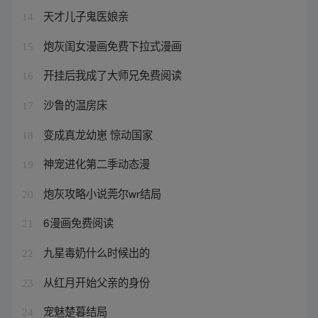
天才儿子鬼医娘亲
14
炮灰闺女漫画免费下拉式漫画
15
开挂后我成了大师兄免费阅读
16
沙鲁的温房床
17
变成真龙幼崽 惊动国家
18
神宠进化第二季动态漫
19
炮灰攻略小说莞尔wr结局
20
6漫画免费阅读
21
九星毒奶什么时候出的
22
从红月开始父亲的身份
23
宠魅楚暮结局
24