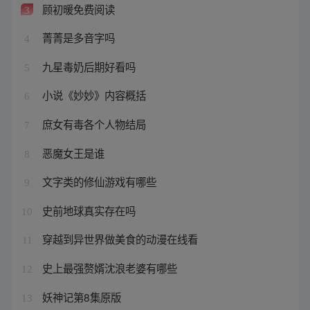
顾初暖免费阅读
3
菁菁是多音字吗
4
九星毒奶后期好看吗
5
小说《妙妙》内容概括
6
庶女有毒各个人物结局
7
恶魔女王是谁
8
文字类的修仙游戏有哪些
9
史前地球真实存在吗
10
穿越到异世界做美食的动漫在线看
11
史上最强赘婿沈浪老婆有哪些
12
妖神记第8集原版
13