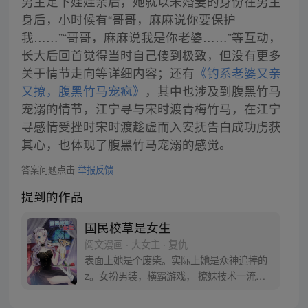
男主定下娃娃亲后，她就以未婚妻的身份在男主
身后，小时候有“哥哥，麻麻说你要保护
我……”“哥哥，麻麻说我是你老婆……”等互动，
长大后回首觉得当时自己傻到极致，但没有更多
关于情节走向等详细内容；还有
《钓系老婆又亲
又撩，腹黑竹马宠疯》
，其中也涉及到腹黑竹马
宠溺的情节，江宁寻与宋时渡青梅竹马，在江宁
寻感情受挫时宋时渡趁虚而入安抚告白成功虏获
其心，也体现了腹黑竹马宠溺的感觉。
答案问题点击
举报反馈
提到的作品
国民校草是女生
阅文漫画 · 大女主 · 复仇
表面上她是个废柴。实际上她是众神追捧的
z。女扮男装，横霸游戏， 撩妹技术一流！
当人们知道“他”是女生时，全民沸腾了！ 傅
九：“秦大神，有女朋友吗？” 秦漠放下笔记