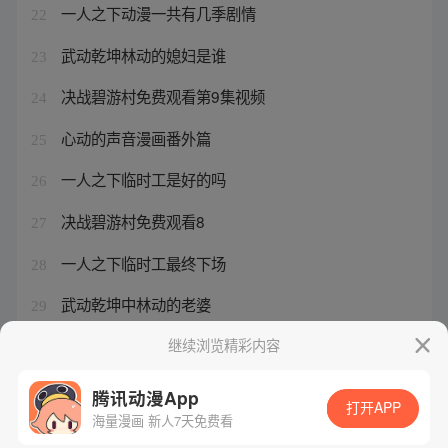
一人之下动漫一共有几季剧情
22
武动乾坤林动的媳妇是谁
23
决战碧游村免费观看第9集视频
24
心动的声音漫画番外篇
25
一人之下临时工是好的吗
26
决战碧游村免费观看8
27
一人之下临时工最终下场
28
武动乾坤中林动的老婆
29
武动乾坤6百朝大战更新了吗知乎
继续浏览精彩内容
30
腾讯动漫App
打开APP
海量漫画 新人7天免费看