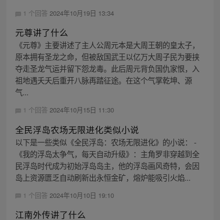
1 个回答
2024年10月19日 13:34
元尊讲了什么
《元尊》主要讲述了主人公周元本是大周王朝的皇太子，
原本拥有圣龙之命，但被敌国武王以亿万大周子民为要挟
夺走圣龙气运并留下怨龙毒。此后周元背负国仇家恨，入
祖地遇夭夭后重开八脉再踏征途。在这个气掌乾坤、源
气...
1 个回答
2024年10月15日 11:30
全民浮岛农场无限进化类似小说
以下是一些类似《全民浮岛：农场无限进化》的小说： -
《我的浮岛太争气，每天自动升级》：主角罗非穿越到全
民浮岛时代成为初始浮岛岛主，他的浮岛画风奇特，会因
岛上资源匮乏自动刷新出永恒金矿，熔炉能吸引火焰...
1 个回答
2024年10月10日 19:10
江南外传讲了什么