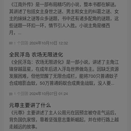
《江南外传》是一部布局精巧的小说，整本书都在解谜。
其讲述了包括女主身世之谜、男主和女主的纠葛之谜、女
主的妹妹之谜等众多谜题，书中还有诸多配角的谜题，这
些谜题一环扣一环，情节引人入胜。小说主角是楼西
月，...
1 个回答
2024年10月10日 12:32
全民浮岛 农场无限进化
《全民浮岛：农场无限进化》是一部小说，讲述了主角江
锋穿越蓝星，在成年后进入浮岛世界做岛主。因缺乏资源
发展困难，但他觉醒了无限合成栏，能将700只普通蚊子
合成暗影血蚊，50万普通蚂蚁合成黄金战蚁，没人要...
1 个回答
2024年10月07日 01:24
元尊主要讲了什么
《元尊》主要讲述了主人公周元在因预言被夺走气运后，
背负国仇家恨，靠着坚强意志重新崛起，并在修行路上越
走越远的故事。