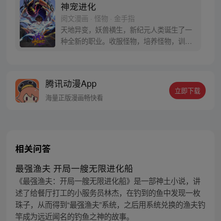
神宠进化
阅文漫画 · 怪物 · 金手指
天地异变，妖兽横生，新纪元人类诞生了一
种全新的职业。收服怪物，培养怪物，训练
怪物，这就是御使。一个怀揣着梦想的少年
懵懵憧憧的被一脚踢入这个黄金盛世。高
鹏：就算是一条泥鳅，我也能将他进化成一
腾讯动漫App
只翱翔九天的真龙。 每周三、六更新
立即下载
海量正版漫画畅快看
相关问答
最强渔夫 开局一艘无限进化船
《最强渔夫：开局一艘无限进化船》是一部神土小说，讲
述了给餐厅打工的小服务员林杰，在钓到的鱼中发现一枚
珠子，从而得到“最强渔夫”系统，之后用系统兑换的渔夫钓
竿成为远近闻名的钓鱼之神的故事。