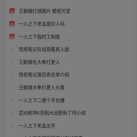
王鹤棣打球图片 壁纸可爱
1
一人之下老孟是好人吗
2
一人之下临时工制度
3
怪奇笔记在线观看真人版
4
王鹤棣在大奉打更人
5
怪奇笔记演员表名单介绍
6
王鹤棣大奉打更人头像
7
一人之下二哪个平台播
8
武动乾坤6百朝大战更新了吗小说
9
一人之下老孟出手
10