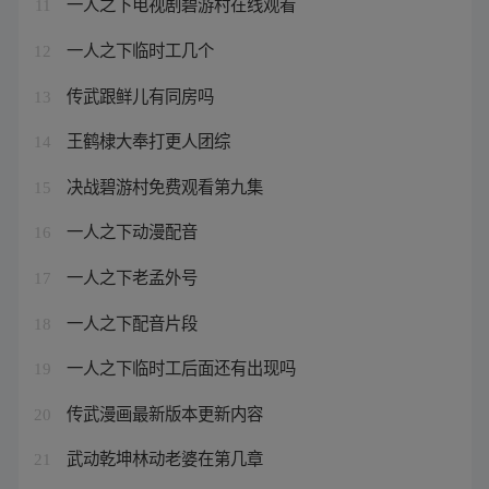
一人之下电视剧碧游村在线观看
11
一人之下临时工几个
12
传武跟鲜儿有同房吗
13
王鹤棣大奉打更人团综
14
决战碧游村免费观看第九集
15
一人之下动漫配音
16
一人之下老孟外号
17
一人之下配音片段
18
一人之下临时工后面还有出现吗
19
传武漫画最新版本更新内容
20
武动乾坤林动老婆在第几章
21