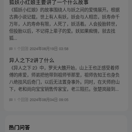
狐妖小红娘主要讲了一个什么故事
《狐妖小红娘》的故事围绕人与妖之间的爱情展开。根据
古典小说记载，世上有人有妖，妖会与人相恋，妖寿命千
万年，人的寿命有限，人死了，妖活着。人会投胎转世，
但投胎以后，不记得上辈子的爱。妖如果痴情，就去找
狐...
1 个回答
2024年08月19日 03:58
异人之下2讲了什么
《异人之下 2》中，罗天大醮开始，山上王也正感受着师
傅的疼爱，师弟把他带到祖师爷那里，祖师告知王也身负
八绝技风后奇门，以后无法置身事外。同时，在天师府山
下，老和尚向宝宝销售传家宝，老三阻拦。张楚岚碰到...
1 个回答
2024年08月04日 09:05
热门问答