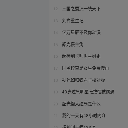
三国之蜀汉一统天下
12
刘禅重生记
13
亿万星辰不及你动漫
14
韶光慢主角
15
超神制卡师男主姐姐
16
国民校草是女生免费漫画
17
视死如归魏君子校对版
18
40岁过气明星张致恒被偶遇
19
韶光慢大结局是什么
20
我的一天有48小时简介
21
超神制卡师123读
22