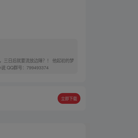
，三日后就要流放边陲？！ 他起初的梦
Q群号：799493374
立即下载