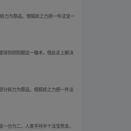
分妖力为祭品，借狐妖之力把一件法宝一
里得到阴阳眼这一瞳术，借此走上解决
部分妖力为祭品，借狐妖之力把一件法
宝一分为二，人类手持半个法宝死去，