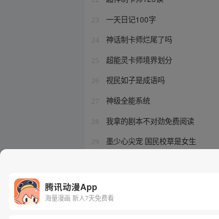
一天日记100字
23
神话制卡师烂尾了吗
24
超能灵卡师境界划分
25
视民如子是成语吗
26
神级全能系统
27
我拿的剧本不对劲免费阅读
28
墨少心尖宠 国民校草是女生
29
小说 极品全能高手
30
腾讯动漫App
海量漫画 新人7天免费看