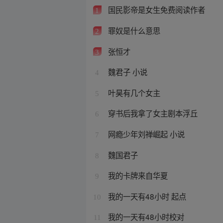
国民影帝是女生免费阅读作者
1
罪奴是什么意思
2
张恒才
3
魏君子 小说
4
叶昊有几个女主
5
穿书后我拿了女主剧本浮丘
6
网瘾少年刘禅崛起 小说
7
魏国君子
8
我的卡牌来自华夏
9
我的一天有48小时 起点
10
我的一天有48小时校对
11