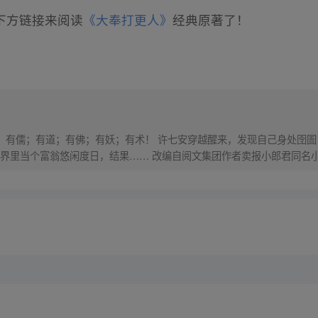
下方链接来阅读
《大奉打更人》
经典原著了！
界，有儒；有道；有佛；有妖；有术！ 许七安穿越醒来，发现自己身处囹圄
里当个富翁悠闲度日，结果…… 改编自阅文集团作者卖报小郎君同名小说 Q