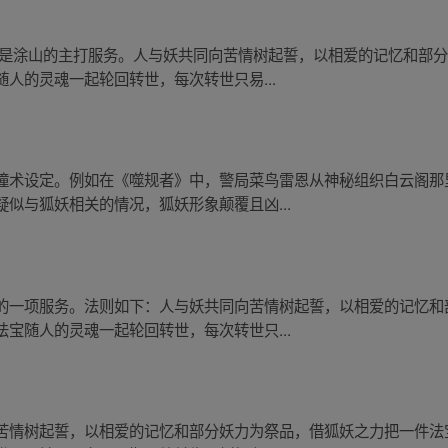
缘是涂山的主打服务。人与妖共同向苦情树起誓，以相爱的记忆和部
人的灵魂一起轮回转世，每次转世只易...
瞳术设定。例如在《噬规者》中，警局菜鸟雷恩从神秘组织白云阁那
似与狐妖相关的情况，狐妖形象颠覆且凶...
的一项服务。法则如下：人与妖共同向苦情树起誓，以相爱的记忆和
宝随人的灵魂一起轮回转世，每次转世只...
苦情树起誓，以相爱的记忆和部分妖力为祭品，借狐妖之力把一件法