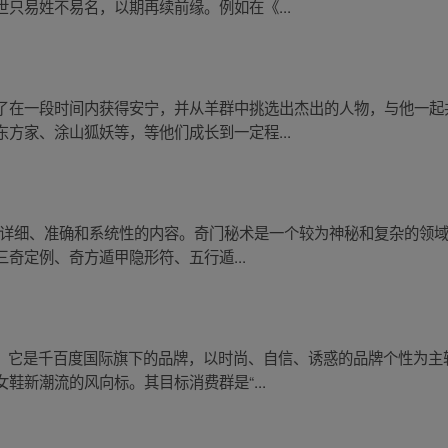
只易姓不易名，以期再续前缘。例如在《...
了在一段时间内获得安宁，并从羊群中挑选出杰出的人物，与他一起
方家、涂山狐妖等，等他们成长到一定程...
招的详细、准确和系统性的内容。奇门秘术是一个较为神秘和复杂的领
奇定例、奇方遁甲隐形符、五行遁...
牌。它是千百度国际旗下的品牌，以时尚、自信、诱惑的品牌个性为主
鞋新潮流的风向标。其目标消费群是“...