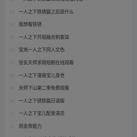
一人之下铁锈篇之后是什么
13
我想看铁锈
14
一人之下开局融合刺客柒
15
宝岚一人之下同人文色
16
张玄天师求雨短剧在线观看
17
一人之下漫画宝儿身世
18
天师下山第二季免费观看
19
一人之下锈铁篇日语版
20
一人之下宝儿配音演员
21
苑金贵能力
22