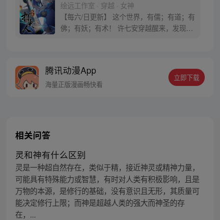
绘远工作室 · 穿越 · 女神
【每六/日更新】 这个世界，有儒；有道；有
佛；有妖；有术！ 许七安穿越醒来，发现自
己身处囹圄，三日后就要流放边陲？！ 他起
初的梦想只是自保，顺便在这个世界里当个
富翁悠闲度日，结果…… 改编自阅文集团作
腾讯动漫App
者卖报小郎君同名小说 QQ群号：
立即下载
799493374
海量正版漫画畅快看
相关问答
灵和神有什么区别
灵是一种超自然存在，类似于精，接近神灵或精神力量，
可能具有特殊能力或智慧，有时对人类有积极影响，且是
万物的本源，是修行的基础，没有意识且无形，其质量可
能决定修行上限；而神是超越人类的强大而神圣的存
在，...