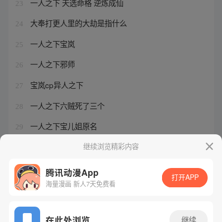
一人之下 天选命格 逆炼成仙
23
大奉打更人里的大劫是指什么
24
一人之下宝岚
25
一人之下邪师
26
宝岚cp异人之下
27
一人之下六贼死了三个
28
一人之下宝儿姐原名
29
一人之下漫画冯宝宝
继续浏览精彩内容
30
腾讯动漫App
打开APP
海量漫画 新人7天免费看
腾讯漫画
起点读书
QQ阅读
网站备案/许可证号：粤B2-20090059-5
在此处浏览
继续