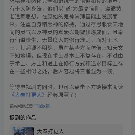
求精神和肉体完全和谐统一的悟道和真的境界，
有十大防身法，他们以“道”为最高信仰，遵循黄
老道家思想，在原始的鬼神崇拜基础上发展而
来，注重自身精炁神的修持，通过存思服食天地
间的灵气以及神灵的真炁以期望修炼成仙，且奉
行仙道贵生、无量度人的修行准则。而对于术
士，其起源不明确，虽在某些方面仿佛上知天文
下知地理，但现在术士基本上不复存在，不过由
于术士、方士和道士在修行方式和追求目标上存
在一些相似之处，后人容易将三者混为一谈。
等待电视剧的同时，也可以点击下方链接来阅读
《大奉打更人》
经典原著了！
答案问题点击
举报反馈
提到的作品
大奉打更人