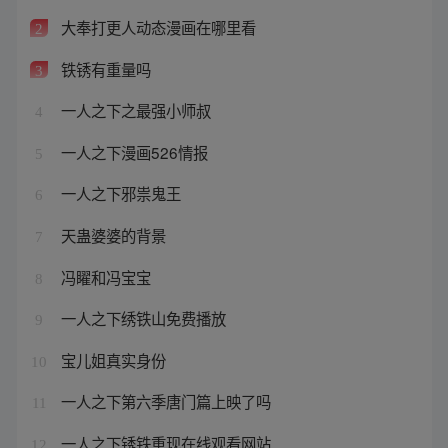
大奉打更人动态漫画在哪里看
2
铁锈有重量吗
3
一人之下之最强小师叔
4
一人之下漫画526情报
5
一人之下邪祟鬼王
6
天蛊婆婆的背景
7
冯矅和冯宝宝
8
一人之下绣铁山免费播放
9
宝儿姐真实身份
10
一人之下第六季唐门篇上映了吗
11
一人之下锈铁重现在线观看网站
12