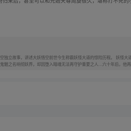
府归来后，甚至可以和元始天尊周旋很久，堪称打不死的
）
空独立故事，讲述大妖悟空前世今生称霸妖怪大道的惊险历程。 妖怪大
鬼魈之名响彻妖界，却因堕入暗魂无法再守护重要之人…六十年后，他再
，成为猴群之王，但故事仍在继续…