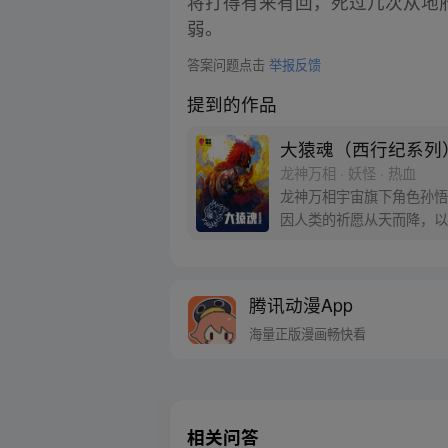
将打得有来有回，死过几次从地
弱。
答案问题点击
举报反馈
提到的作品
大猿魂（西行纪系列
龙神万相 · 妖怪 · 热血
龙神万相宇宙旗下角色孙悟
因人类的祈愿从天而降，以
信念打败了妖怪大道的霸主
腾讯动漫App
海量正版漫画畅快看
相关问答