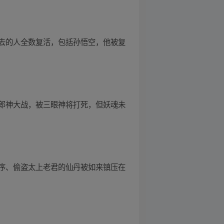
去的人全数复活，包括孙悟空，他被复
郎神大战，被三眼神将打死，但妖魂未
序、偷盗太上老君的仙丹被如来镇压在