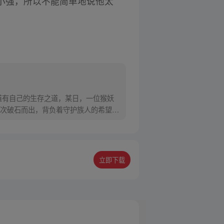
小强，所以不能简单地说他太
道有自己的生存之道，某日，一位猴妖
次破石而出，背负着守护族人的希望和
立即下载