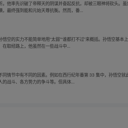
折。他率先识破了帝释天的阴谋并奋起反抗，却被三眼神将砍头。虽
，最终强到能和元始天尊抗衡。然而，番...
悟空的实力不能简单地用“太弱”“谁都打不过”来概括。孙悟空基本
在取经路上，他虽然在一些战斗中...
同情节中有不同的因素。例如在西行纪年番第 33 集中，孙悟空
的战斗、各方势力的争斗等。但具体...