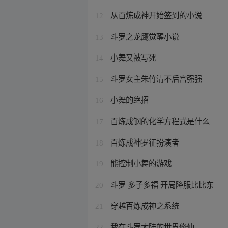
从百炼成神开始签到的小说
12
斗罗之龙鹰觉醒小说
13
小舞又被写死
14
斗罗女主朱竹清不后宫强强
15
小舞的绝招
16
百炼成钢的化学方程式是什么
17
百炼成神罗征扮演者
18
能控制小舞的游戏
19
斗罗 多子多福 开局降服比比东
20
穿越百炼成神之系统
21
我在斗罗大陆的世界修仙
22