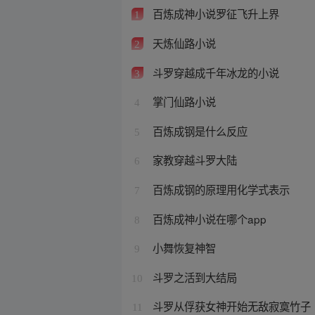
百炼成神小说罗征飞升上界
1
天炼仙路小说
2
斗罗穿越成千年冰龙的小说
3
掌门仙路小说
4
百炼成钢是什么反应
5
家教穿越斗罗大陆
6
百炼成钢的原理用化学式表示
7
百炼成神小说在哪个app
8
小舞恢复神智
9
斗罗之活到大结局
10
斗罗从俘获女神开始无敌寂寞竹子
11