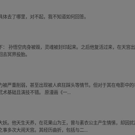
具体去了哪里，对不起，我不知道如何回答。
下： 孙悟空肉身被毁，灵魂被封印起来。之后他复活过来，在天宫
回去冥界投胎。
力被严重削弱，甚至出现被人疯狂踩头等情节。但对于其在电影中的
术基础且演技不错。 原漫画《一...
大妖。他天生天养，在花果山为王，曾与素衣公主产生情愫，却因扰
事多次大闹天宫。其经历曲折，包括与二...