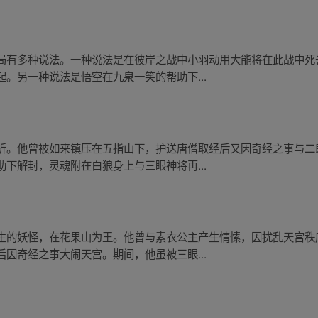
局有多种说法。一种说法是在彼岸之战中小羽动用大能将在此战中死
。另一种说法是悟空在九泉一笑的帮助下...
折。他曾被如来镇压在五指山下，护送唐僧取经后又因奇经之事与二
下解封，灵魂附在白狼身上与三眼神将再...
生的妖怪，在花果山为王。他曾与素衣公主产生情愫，因扰乱天宫秩
因奇经之事大闹天宫。期间，他虽被三眼...