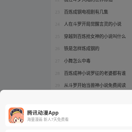
百炼成钢电视剧有几集
23
人在斗罗开局觉醒言灵的小说
24
穿越到百炼抢女神的小说叫什么
25
铁是怎样炼成钢的
26
小舞怎么中毒
27
百炼成神小说罗征的老婆都有谁
28
从斗罗开始当兽神小说免费阅读
29
我在斗罗大陆的召唤之旅
30
腾讯动漫App
海量漫画 新人7天免费看