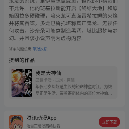
鬼没的系统，虽伊澄想做咸鱼，但他的小精灵们
不允许。他的班基拉斯能开启【终结大地】和原
始固拉多硬碰硬，喷火龙可直面雷希拉姆的火焰
并将其吞噬，多龙巴鲁托堪称真正鬼龙、无视任
何攻击，沙奈朵可随意制造黑洞，堪比超梦与梦
幻。并且该小说声明为虚构内容。
答案问题点击
举报反馈
提到的作品
我是大神仙
盛世卡漫 · 古风 · 穿越
年仅七岁却超速生长的短命神童时江，为恢
复正常生活，带着寄宿体内的某位大神仙闯
入仙界，从此走上成为仙界大亨的传奇之
路……
腾讯动漫App
立即下载
海量正版漫画畅快看