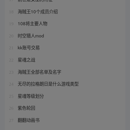
海贼王10个成员介绍
18
108将主要人物
19
时空猎人mod
20
kk账号交易
21
星魂之战
22
海贼王全部名单及名字
23
无尽的拉格朗日是什么游戏类型
24
星魂等级划分
25
紫色轮回
26
翻翻动画书
27