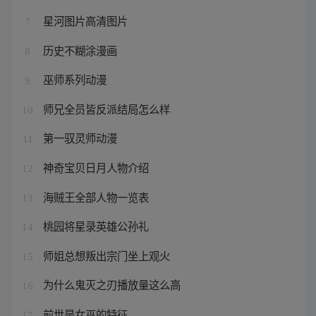
星河图片高清图片
7
历史不糊涂漫画
8
巫师系列动漫
9
师兄全员皆反派结局怎么样
10
第一驭灵师动漫
11
神奇宝贝日月人物介绍
12
海贼王全部人物一览表
13
桃园将星录英雄公孙礼
14
师姐总想叛出宗门坐上观火
15
为什么鬼灭之刃播放量这么高
16
前世是女巫的特征
17