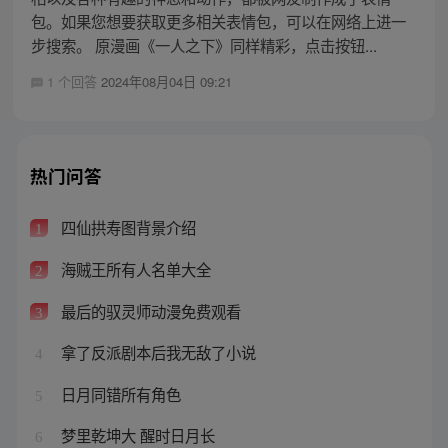
包。如果您想要获取更多相关表情包，可以在网络上进一
步搜索。 原漫画《一人之下》同样精彩，点击按钮...
1 个回答
2024年08月04日 09:21
热门问答
四仙拱寿图背景介绍
1
海贼王所有人名单大全
2
最后的驭灵师动漫免费观看
3
拿了反派剧本后我无敌了小说
4
日月同错所有角色
5
梦里乾坤大 醒时日月长
6