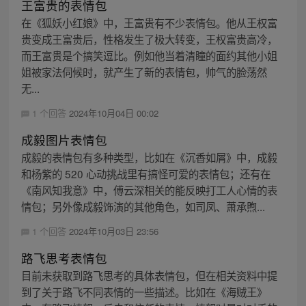
王富贵的表情包
在《狐妖小红娘》中，王富贵有不少表情包。他从王权富
贵变成王富贵后，性格发生了极大转变，王权富贵高冷，
而王富贵是个搞笑逗比。例如他当着清瞳的面约其他小姐
姐被家法伺候时，就产生了新的表情包，帅气的脸荡然
无...
1 个回答
2024年10月04日 00:02
成毅图片表情包
成毅的表情包有多种类型，比如在《沉香如屑》中，成毅
和杨紫的 520 心动挑战里有搞怪可爱的表情包；还有在
《南风知我意》中，傅云深相关的能反映打工人心情的表
情包；另外像成毅饰演的其他角色，如司凤、萧承煦...
1 个回答
2024年10月03日 23:56
路飞思考表情包
目前未获取到路飞思考的具体表情包，但在相关资料中提
到了关于路飞不同表情的一些描述。比如在《海贼王》