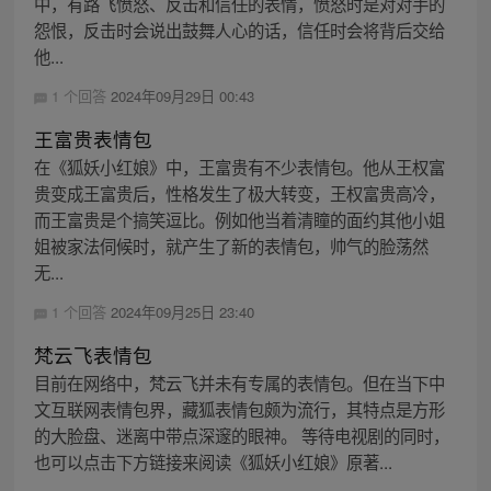
中，有路飞愤怒、反击和信任的表情，愤怒时是对对手的
怨恨，反击时会说出鼓舞人心的话，信任时会将背后交给
他...
1 个回答
2024年09月29日 00:43
王富贵表情包
在《狐妖小红娘》中，王富贵有不少表情包。他从王权富
贵变成王富贵后，性格发生了极大转变，王权富贵高冷，
而王富贵是个搞笑逗比。例如他当着清瞳的面约其他小姐
姐被家法伺候时，就产生了新的表情包，帅气的脸荡然
无...
1 个回答
2024年09月25日 23:40
梵云飞表情包
目前在网络中，梵云飞并未有专属的表情包。但在当下中
文互联网表情包界，藏狐表情包颇为流行，其特点是方形
的大脸盘、迷离中带点深邃的眼神。 等待电视剧的同时，
也可以点击下方链接来阅读《狐妖小红娘》原著...