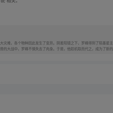
说”相关。
大灾难，各个物种因此发生了变异。阴差阳错之下，罗峰得到了陨墨星主
兽的大战中，罗峰不慎失去了肉身。于是，他趁机取而代之，成为了新的
在的星球，走向了宇宙