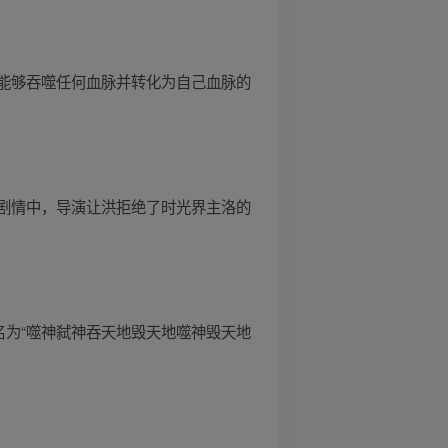
能够吞噬任何血脉并转化为自己血脉的
剧情中，导演让洪拒绝了时光界主洛的
名为“噬神弑神吞天地毁天地噬神毁天地