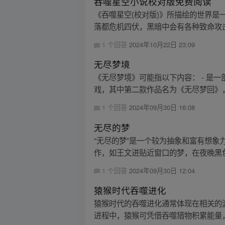
吞噬星空小说校对版免费阅读
《吞噬星空(校对版)》所描绘的世界
落都危机四伏，黑暗中会有各种致命攻击
1 个回答
2024年10月22日 23:09
无尽梦境
《无尽梦境》可能指以下内容： - 是
戏，其中第二款作品名为《无尽梦回》，
1 个回答
2024年09月30日 16:08
无尽的梦
“无尽的梦”是一个较为抽象和富有想象力的
作，如王文进贴近窗口的梦，在夜晚黑色
1 个回答
2024年09月30日 12:04
猿猴时代吞噬进化
猿猴时代的吞噬进化通常体现在相关的
进程中，猿猴可凭借吞噬猎物积累能量，