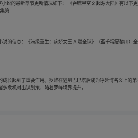
吞噬虚空小说的最新章节更新情况如下： 《吞噬星空 2 起源大陆》有以下更
第 ...
小说的信息：《满级重生：病娇女王 A 爆全球》（蓝千糯夏黎川）
的成长起到了重要作用。罗峰在遇到巴巴塔后成为呼延博名义上的弟
多危机时出谋划策，随着罗峰境界提升，...