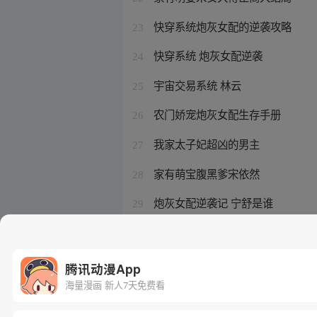
快穿系统炮灰女配的逆袭攻略
23
快穿系统 炮灰女配逆袭
24
宇宙交易系统 林云
25
农门娇宠炮灰女配生存手册
26
我家太子妃超凶的男主
27
家有萌宝腹黑爹宋依然
28
炮灰女配逆袭记 宁舒是谁
29
我家太子妃超凶的作者
30
腾讯动漫App
海量漫画 新人7天免费看