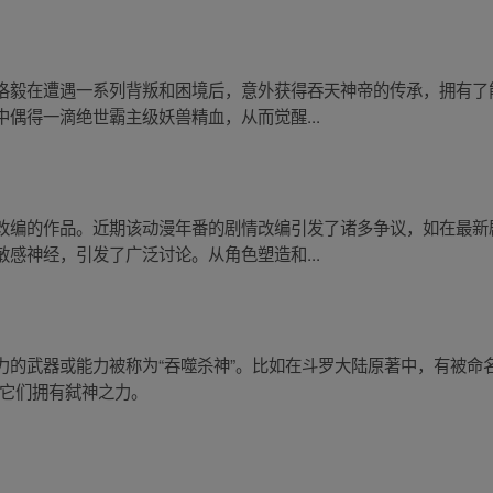
洛毅在遭遇一系列背叛和困境后，意外获得吞天神帝的传承，拥有了
偶得一滴绝世霸主级妖兽精血，从而觉醒...
改编的作品。近期该动漫年番的剧情改编引发了诸多争议，如在最新
感神经，引发了广泛讨论。从角色塑造和...
力的武器或能力被称为“吞噬杀神”。比如在斗罗大陆原著中，有被命
，它们拥有弑神之力。