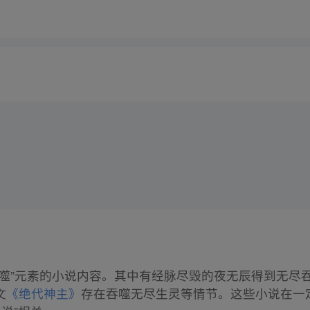
吞噬”元素的小说内容。其中有经脉尽毁的夜无辰得到无尽
文
《绝代神主》
存在吞噬无尽生灵等情节。这些小说在一定