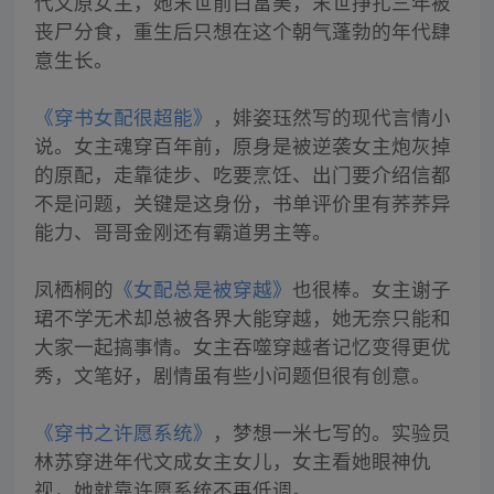
代文原女主，她末世前白富美，末世挣扎三年被
丧尸分食，重生后只想在这个朝气蓬勃的年代肆
意生长。
《穿书女配很超能》
，婔姿珏然写的现代言情小
说。女主魂穿百年前，原身是被逆袭女主炮灰掉
的原配，走靠徒步、吃要烹饪、出门要介绍信都
不是问题，关键是这身份，书单评价里有荞荞异
能力、哥哥金刚还有霸道男主等。
凤栖桐的
《女配总是被穿越》
也很棒。女主谢子
珺不学无术却总被各界大能穿越，她无奈只能和
大家一起搞事情。女主吞噬穿越者记忆变得更优
秀，文笔好，剧情虽有些小问题但很有创意。
《穿书之许愿系统》
，梦想一米七写的。实验员
林苏穿进年代文成女主女儿，女主看她眼神仇
视，她就靠许愿系统不再低调。