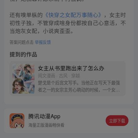
还有嗅单枞的
《快穿之女配万事随心》
，女主时
初性子独，不管穿成啥身份都按自己心意活，不
当炮灰女配，小说爽歪歪。
答案问题点击
举报反馈
提到的作品
女主从书里跑出来了怎么办
阅文漫画 · 古风 · 穿越
楚戈是个后宫文写手。当他正在写天下最强
者之一的女宗主芳心萌动的时候，一个女人
出现在他的房间里，持剑架在他的脖子
上：“你敢写我爱上那个男人，我就杀了
你！”
腾讯动漫App
立即下载
海量正版漫画畅快看