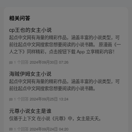
相关问答
cp王也的女主小说
起点中文网有海量的精彩作品，涵盖丰富的小说类型，可
前往起点中文网搜索您想要阅读的小说书籍。 原漫画《一
人之下》同样精彩，点击按钮下载 App 立享精彩内容！
1 个回答
2024年09月30日 07:26
海贼伊姆女主小说
起点中文网有海量的精彩作品，涵盖丰富的小说类型，可
前往起点中文网搜索您想要阅读的小说书籍。
1 个回答
2024年09月25日 13:24
元尊小说女主是谁
仅基于上下文 在小说《元尊》中，女主是夭夭。
1 个回答
2024年09月24日 04:20