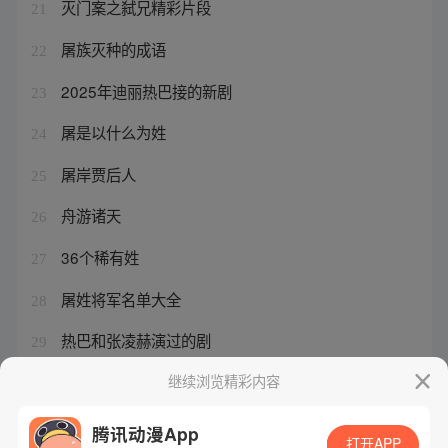
灭门案之弑兄精彩片段
21
屠族灭种的成语
22
2025年迪丽热巴接的新剧
23
屠是以什么为姓
24
屠岸贾后人
25
舟游诸天
26
36个稀有姓
27
屠姓将军名单大全
28
热巴和张凌赫演过的剧
29
异界轮回酒店
继续浏览精彩内容
30
腾讯动漫App
打开APP