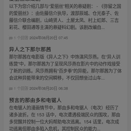
以下为您介绍几部与“爱丽丝”相关的悬疑剧： - 《弥留之国
的爱丽丝》：由佐藤信介执导，渡部辰城、仓光泰子、佐
藤信介联合编剧，山崎贤人、土屋太凤、村上虹郎、三吉
彩花、樱田通等主演的悬疑科幻剧。该剧改编自...
1 个回答
2024年08月20日 07:45
异人之下那尔那茜
那尔那茜在电影版《异人之下》中饰演风莎燕。在“异人训
练营”中，那尔那茜为了呈现风莎燕在影片中的动作戏接受
了新的训练。风莎燕拥有“百步拳”的异能，那尔那茜为了体
会这种异能带来的空间瞬移，不仅回想坐过山车...
1 个回答
2024年08月20日 06:38
预言的那由多和电锯人
在电锯人的漫画情节中，那由多和电锯人（电次）经历了
诸多波折。在 153 话中，电次遭遇极端民众的围攻，那由
多觉醒并控制一位大妈帮助电次逃离。154 话里，电次成
功逃离但那由多陷入危机，其控制民众的能力...