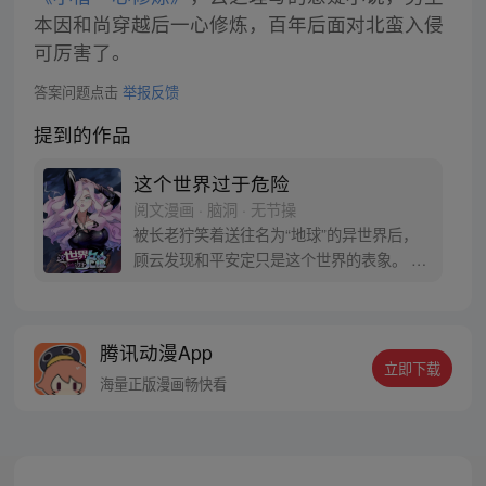
本因和尚穿越后一心修炼，百年后面对北蛮入侵
可厉害了。
答案问题点击
举报反馈
提到的作品
这个世界过于危险
阅文漫画 · 脑洞 · 无节操
被长老狞笑着送往名为“地球”的异世界后，
顾云发现和平安定只是这个世界的表象。 恶
灵丛生、妖魔遍地，当一个个扭曲的恶灵出
现在他的面前之时，顾云终于找到了回家的
感觉。 于是，一个让无数恶灵提心吊胆，夜
腾讯动漫App
不能寐的都市传说诞生了 《这个世界过于危
立即下载
险》每周三、六双更，读者群：561675062
海量正版漫画畅快看