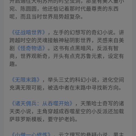
开启通往大明苏州的时空虫洞，那里有美人董小
宛、陈圆圆，他还惦记着那时代最尊贵的东西
呢，而且当时世界局势超复杂。
《征战暗世界》
，左手的幻想写的奇幻小说。讲
跨越时空的灵魂接触神秘阴影世界，灵感来自美
剧
《怪奇物语》
。这书有点黑暗风，反派有智
商，世界观新奇，开头有点克苏鲁元素，设定有
趣。
《无限末路》
，举头三丈的科幻小说，进化空间
充满无限可能，被选中者在末路中寻找新方向。
《诸天佣兵：从吞噬开始》
，天策哈士奇写的诸
天类小说，主角穿越成吞噬星空的小反派还加载
萨菲罗斯模板，要守护老妈。
《小僧一心修炼》
，云之理写的悬疑小说，男主