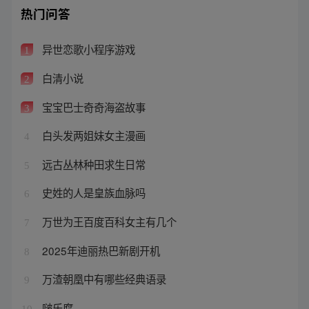
热门问答
异世恋歌小程序游戏
1
白清小说
2
宝宝巴士奇奇海盗故事
3
白头发两姐妹女主漫画
4
远古丛林种田求生日常
5
史姓的人是皇族血脉吗
6
万世为王百度百科女主有几个
7
2025年迪丽热巴新剧开机
8
万渣朝凰中有哪些经典语录
9
啵乐腐
10