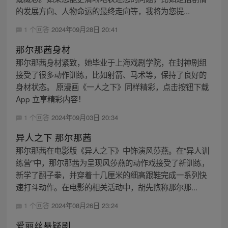
的发展方向、人物命运的最终走向等，我将为您提...
1 个回答
2024年09月28日 20:41
那尔那茜身材
那尔那茜身材紧致，她毕业于上海戏剧学院，在封神剧组
接受了很多动作训练，比如射箭、马术等，保持了良好的
身材状态。 原漫画《一人之下》同样精彩，点击按钮下载
App 立享精彩内容！
1 个回答
2024年09月03日 20:34
异人之下 那尔那茜
那尔那茜在电影版《异人之下》中饰演风莎燕。在“异人训
练营”中，那尔那茜为呈现风莎燕的动作戏接受了新训练，
新学了翻子拳，并穿着十几厘米的细高跟鞋完成一系列快
速打斗动作。在电影的相关活动中，胡先煦称那尔那...
1 个回答
2024年08月26日 23:24
爱丽丝悬疑剧