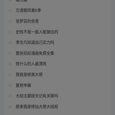
万渣朝凤第5季
11
张梦芸的含意
12
史姓不是一般人能镇住的
13
李念凡知道自己实力吗
14
嚣张狂妃漫画免费全集
15
姓什么的人最漂亮
16
我竟是修真大佬
17
复姓申屠
18
大劫主跟掠天记有关联吗
19
原来我是修仙大佬大结局
20