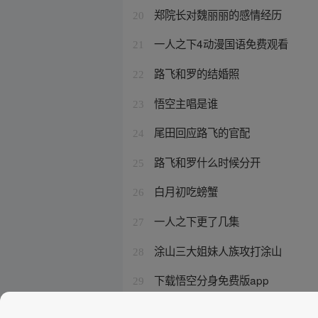
郑院长对魏丽丽的感情经历
20
一人之下4动漫国语免费观看
21
路飞和罗的结婚照
22
悟空主唱是谁
23
尾田回应路飞的官配
24
路飞和罗什么时候分开
25
白月初吃螃蟹
26
一人之下更了几集
27
涂山三大姐妹人族攻打涂山
28
下载悟空分身免费版app
29
清澈和澄清的区别
30