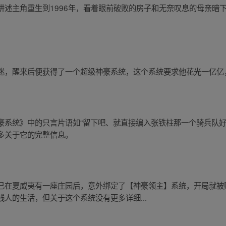
讲述主角重生到1996年，看着眼前破败的房子和无奈叹息的母亲暗
迷，醒来后便获得了一个超级神豪系统，这个系统要求他花光一亿亿
豪系统》中的只言片语如“留下吧、就直接编入张铁柱那一个骑兵队好
多关于它的完整信息。
己在夏威夷有一座庄园后，意外绑定了【神豪领主】系统，开局就被
人的生活，但关于这个系统没有更多详细...