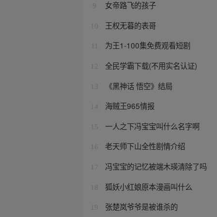
女帝路飞的孩子
9
王权无暮的表哥
10
为王1-100集免费观看短剧
11
全民学霸下载(不用实名认证)
12
《黑神话 悟空》结局
13
海贼王965情报
14
一人之下冯宝宝叫什么名字啊
15
老天师下山全性剧情介绍
16
冯宝宝的记忆被端木瑛清除了吗
17
狐妖小红娘原本漫画叫什么
18
张楚岚爷爷是被谁杀的
19