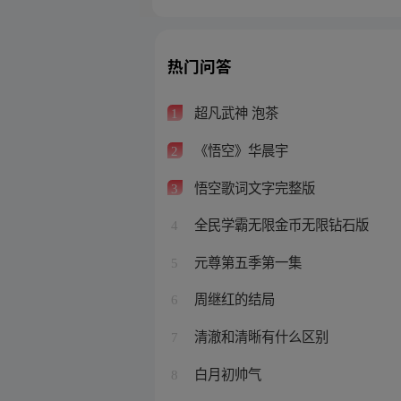
热门问答
超凡武神 泡茶
1
《悟空》华晨宇
2
悟空歌词文字完整版
3
全民学霸无限金币无限钻石版
4
元尊第五季第一集
5
周继红的结局
6
清澈和清晰有什么区别
7
白月初帅气
8