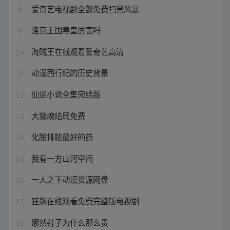
爱奇艺电视剧全部免费扫黑风暴
8
洛克王国毒皇厉害吗
9
海贼王在线观看爱奇艺高清
10
动漫西行纪的历史背景
11
仙逆小说全集完结版
12
大猿魂结局免费
13
化脓排脓最好的药
14
我有一方山河空间
15
一人之下动漫资源网盘
16
狂飙在线观看免费完整版电视剧
17
娜然鞋子为什么那么贵
18