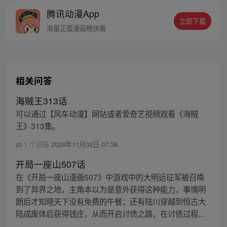
是泼出这身男儿血，交锋世上英雄，搏一个
腾讯动漫App
名震古今，问一声：王侯将相，宁有种乎！
立即下载
海量正版漫画畅快看
相关问答
海贼王313话
可以通过【风车动漫】网站或者爱奇艺视频观看《海贼
王》313集。
1 个回答
2024年11月02日 07:38
开局一座山507话
在《开局一座山漫画507》中游戏中的大明远征军被召唤
到了异界之地，主角本以为是意外获得这种能力，事情明
朗后才知晓天下没有免费的午餐；还有陆川穿越到恒古大
陆成废体后获得钱庄，从而开启讨债之路，在讨债过程...