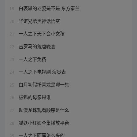
白裘恩的老婆是不是 东方秦兰
19
华谊兄弟黑神话悟空
20
一人之下天下会小女孩
21
古罗马的荒唐晚宴
22
一人之下免费
23
一人之下电视剧 演员表
24
白月初假扮青龙是哪一集
25
极狐的母亲是谁
26
动漫龙珠观看顺序是什么
27
狐妖小红娘全集播放平台
28
一人之下阿莲怎么来的
29