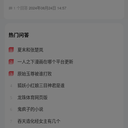
1 个回答
2024年08月24日 14:57
热门问答
夏末和张楚岚
1
一人之下漫画在哪个平台更新
2
原始玉尊被谁打败
3
狐妖小红娘三目神君是谁
4
龙珠体育网页版
5
鬼疯子的小说
6
吞天造化经女主有几个
7