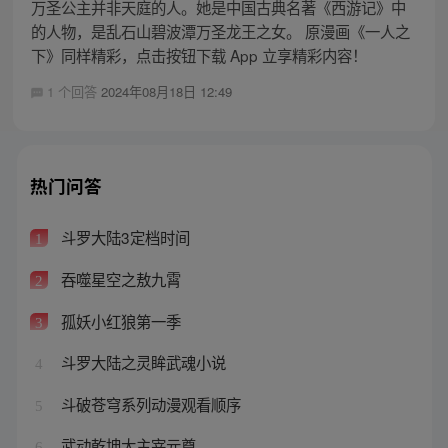
万圣公主并非天庭的人。她是中国古典名著《西游记》中
的人物，是乱石山碧波潭万圣龙王之女。 原漫画《一人之
下》同样精彩，点击按钮下载 App 立享精彩内容！
1 个回答
2024年08月18日 12:49
热门问答
斗罗大陆3定档时间
1
吞噬星空之敖九霄
2
孤妖小红狼第一季
3
斗罗大陆之灵眸武魂小说
4
斗破苍穹系列动漫观看顺序
5
武动乾坤大主宰元尊
6