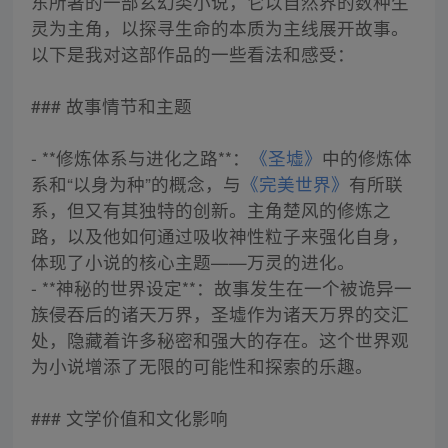
东所著的一部玄幻类小说，它以自然界的数种生
灵为主角，以探寻生命的本质为主线展开故事。
以下是我对这部作品的一些看法和感受：
### 故事情节和主题
- **修炼体系与进化之路**：
《圣墟》
中的修炼体
系和“以身为种”的概念，与
《完美世界》
有所联
系，但又有其独特的创新。主角楚风的修炼之
路，以及他如何通过吸收神性粒子来强化自身，
体现了小说的核心主题——万灵的进化。
- **神秘的世界设定**：故事发生在一个被诡异一
族侵吞后的诸天万界，圣墟作为诸天万界的交汇
处，隐藏着许多秘密和强大的存在。这个世界观
为小说增添了无限的可能性和探索的乐趣。
### 文学价值和文化影响