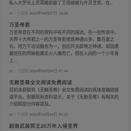
私入大罗天上灵霄殿前偷了王母娘娘九叶灵芝草。在...
1 个回答
2024年09月27日 18:08
万圣帝君
万圣帝君在不同的资料中有不同的描述。在一些传说中，
天界十大帝君之一的万圣帝君修炼神通众多，集百家之
长，将万千功法融合为一，创出开天辟地之神通，却因遭
最信任的师妹偷袭走火入魔而亡，但在人间的一个少年身
上...
1 个回答
2024年09月26日 07:44
无赖圣尊全文阅读免费阅读
目前未获取到《无赖圣尊》全文免费阅读的具体准确链接
或平台。但据现有资料显示，关于《无赖圣尊》有相关的
介绍和部分内容提及。
1 个回答
2024年09月24日 05:22
超兽武装冥王20万年入侵圣界