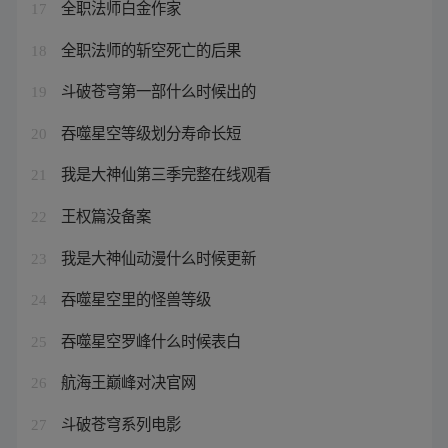
全职法师白金作家
17
全职法师的斩空死亡的后果
18
斗破苍穹第一部什么时候出的
19
吞噬星空等级划分寿命长短
20
我是大神仙第三季完整在线观看
21
王权篇没备案
22
我是大神仙动漫什么时候更新
23
吞噬星空里的怪兽等级
24
吞噬星空罗峰什么时候表白
25
航海王巅峰对决官网
26
斗破苍穹系列电影
27