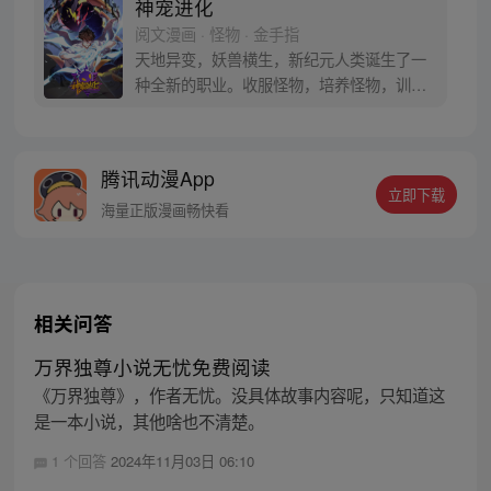
神宠进化
阅文漫画 · 怪物 · 金手指
天地异变，妖兽横生，新纪元人类诞生了一
种全新的职业。收服怪物，培养怪物，训练
怪物，这就是御使。一个怀揣着梦想的少年
懵懵憧憧的被一脚踢入这个黄金盛世。高
鹏：就算是一条泥鳅，我也能将他进化成一
腾讯动漫App
只翱翔九天的真龙。 每周三、六更新
立即下载
海量正版漫画畅快看
相关问答
万界独尊小说无忧免费阅读
《万界独尊》，作者无忧。没具体故事内容呢，只知道这
是一本小说，其他啥也不清楚。
1 个回答
2024年11月03日 06:10