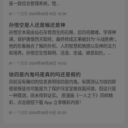
是一款综合管理系统，悟...
1 个回答
2024年09月16日 19:36
孙悟空是人还是猴还是神
孙悟空本是由仙石孕育而生的石猴，后历经磨难，学得神
通，保护唐僧西天取经，最终修成正果被封为“斗战胜佛”。
他的形象融合了猴的外形、人的智慧和情感以及神的法力
和境界。孙悟空生性聪明、活泼、忠诚、嫉恶如仇，...
1 个回答
2024年08月29日 19:02
徐四是内鬼吗是真的吗还是假的
目前没有确切的信息表明徐四是内鬼。有猜测认为徐四即
使是叛徒也可能是为了保护冯宝宝做双面间谍，但这只是
一种猜测，尚未得到证实。 原漫画《一人之下》同样精
彩，点击按钮下载 App 立享精彩内容！
1 个回答
2024年08月10日 03:20