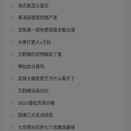
海古紫怎么鉴定
10
普洱是哪里的特产茶
11
龙珠第一部免费观看全集动漫
12
大奉打更人x王妃
13
王鹤棣的初吻献给了谁
14
神仙会分身吗
15
龙珠大魔爱奇艺为什么看不了
16
王鹤棣泳装对比
17
2023曼松贡茶价格
18
琉璃三大反派结局
19
七宗罪对应的七个恶魔谁最强
20