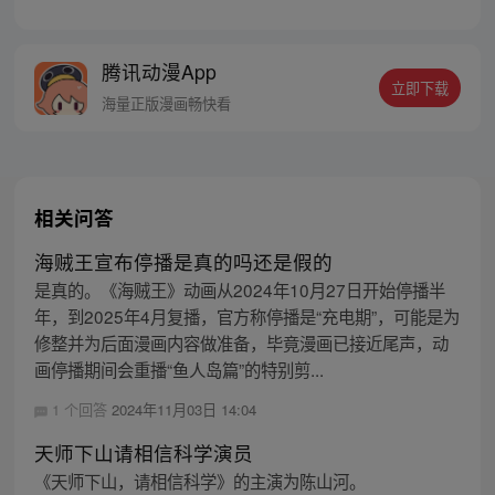
己身处囹圄，三日后就要流放边陲？！ 他起
初的梦想只是自保，顺便在这个世界里当个
富翁悠闲度日，结果…… 改编自阅文集团作
腾讯动漫App
者卖报小郎君同名小说 QQ群号：
立即下载
799493374
海量正版漫画畅快看
相关问答
海贼王宣布停播是真的吗还是假的
是真的。《海贼王》动画从2024年10月27日开始停播半
年，到2025年4月复播，官方称停播是“充电期”，可能是为
修整并为后面漫画内容做准备，毕竟漫画已接近尾声，动
画停播期间会重播“鱼人岛篇”的特别剪...
1 个回答
2024年11月03日 14:04
天师下山请相信科学演员
《天师下山，请相信科学》的主演为陈山河。