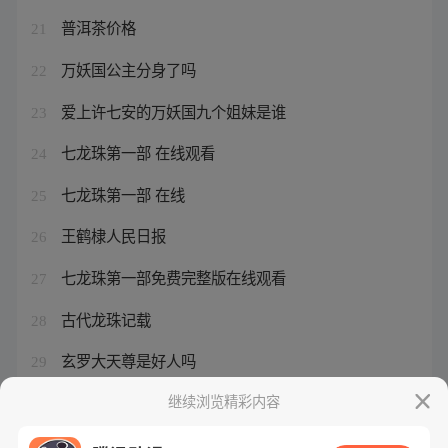
普洱茶价格
21
万妖国公主分身了吗
22
爱上许七安的万妖国九个姐妹是谁
23
七龙珠第一部 在线观看
24
七龙珠第一部 在线
25
王鹤棣人民日报
26
七龙珠第一部免费完整版在线观看
27
古代龙珠记载
28
玄罗大天尊是好人吗
29
道界天下道尊结局是he吗
继续浏览精彩内容
30