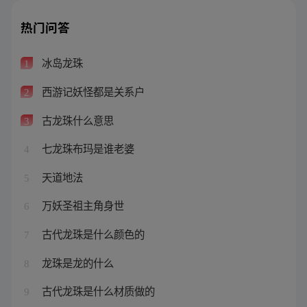
热门问答
冰岛龙珠
1
西游记妖怪都是关系户
2
古龙珠什么意思
3
七龙珠布玛是谁老婆
4
天道地法
5
万妖圣祖主角身世
6
古代龙珠是什么颜色的
7
龙珠是龙的什么
8
古代龙珠是什么材质做的
9