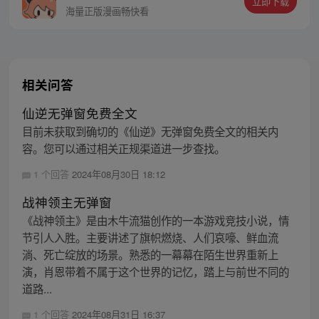
立即下载
真真假假，假假真真，李火旺崩溃的哭喊
海量正版漫画畅快看
着：“妈，我真的分不清啊！”
相关问答
仙逆无弹窗免费全文
目前未获取到确切的《仙逆》无弹窗免费全文的相关内
容。您可以通过相关正规渠道进一步查找。
1 个回答
2024年08月30日 18:12
战神领主无弹窗
《战神领主》是由木牛流猫创作的一本游戏竞技小说，情
节引人入胜。主要讲述了旗帜燃烧、人们哀嚎、鲜血流
淌、死亡绽放的场景。熟悉的一幕幕在陌生世界重新上
演，肖恩带着不属于这个世界的记忆，踏上与前世不同的
道路...
1 个回答
2024年08月31日 16:37