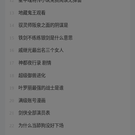
12
地藏鬼王观看
13
驭灵师阪泉之面的阴谋是
14
铁剑不练练银剑是什么意思
15
戚继光最出名三个女人
16
神都夜行录 剧情
17
超级御兽进化
18
叶罗丽最强的战士是谁
19
满级账号漫画
20
剑侠全部演员表
21
为什么当舔狗没好下场
22