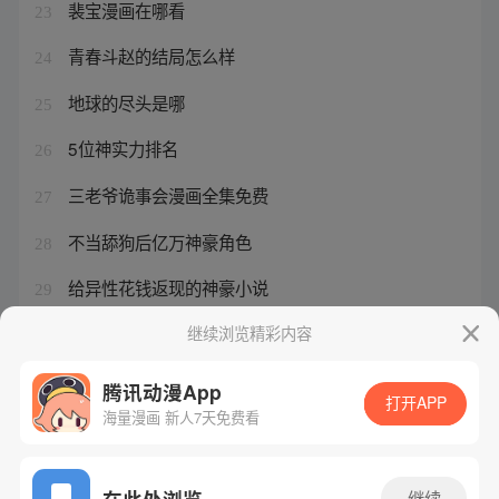
裴宝漫画在哪看
23
青春斗赵的结局怎么样
24
地球的尽头是哪
25
5位神实力排名
26
三老爷诡事会漫画全集免费
27
不当舔狗后亿万神豪角色
28
给异性花钱返现的神豪小说
29
王牌战争下载官服
继续浏览精彩内容
30
腾讯动漫App
打开APP
海量漫画 新人7天免费看
腾讯漫画
起点读书
QQ阅读
网站备案/许可证号：粤B2-20090059-5
在此处浏览
继续