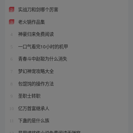
实战刀和剑哪个厉害
2
老火锅作品集
3
神豪归来免费阅读
4
一口气看完10小时的机甲
5
青春斗中赵聪为什么消失
6
梦幻神宠攻略大全
7
包馄饨的操作方法
8
圣职士转职
9
亿万首富继承人
10
下蛊的是什么族
11
星甲魂将传小说免费阅读无弹窗