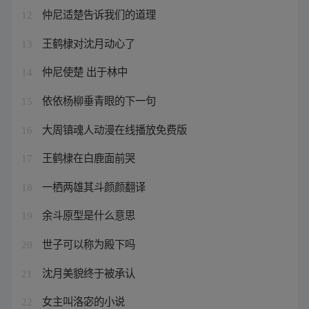
仲尼适楚告诉我们的道理
12
王鹤棣对沈月动心了
13
仲尼使楚 出于林中
14
依依杨柳垂青眼的下一句
15
大周镇魂人动漫在线播放免费版
16
王鹤棣在白鹿面前哭
17
一栖两雄其斗颜颜翻译
18
余斗原型是什么意思
19
世子可以称为殿下吗
20
沈月美貌终于被承认
21
女主叫洛宓的小说
22