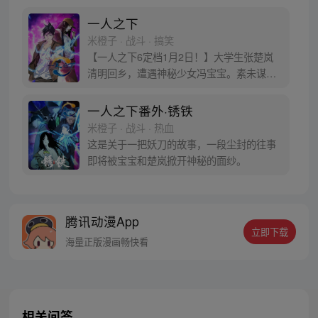
一人之下
米橙子 · 战斗 · 搞笑
【一人之下6定档1月2日！】大学生张楚岚
清明回乡，遭遇神秘少女冯宝宝。素未谋面
的冯宝宝却对张楚岚异常熟悉，并将其带去
自己打工的快递公司。为了帮冯宝宝寻找她
一人之下番外·锈铁
的身世，也为了查清自己与爷爷身上的秘
米橙子 · 战斗 · 热血
密，张楚岚的生活被彻底颠覆，与冯宝宝一
这是关于一把妖刀的故事，一段尘封的往事
同踏上“异人”之旅。
即将被宝宝和楚岚掀开神秘的面纱。
腾讯动漫App
立即下载
海量正版漫画畅快看
相关问答