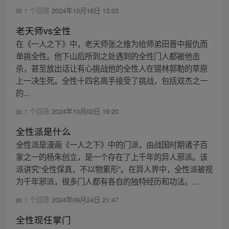
1 个回答
2024年10月18日 13:03
老天师vs全性
在《一人之下》中，老天师张之维为给师弟田晋中报仇而
单挑全性。他下山后所到之处遇到的全性门人都被他击
杀，甚至放出话让有心挑战他的全性人在锡林郭勒的草原
上一决生死。全性十四名高手接受了挑战，包括双杰之一
的...
1 个回答
2024年10月02日 19:20
全性派是什么
全性派是漫画《一人之下》中的门派，由战国时期诸子百
家之一的杨朱创立，是一个存在了上千年的异人邪派。该
派讲究“全性保真，不以物累形”。在异人界中，全性派被视
为千年邪派，很多门人都有各自的独特经历和功法。...
1 个回答
2024年09月24日 21:47
全性现任掌门