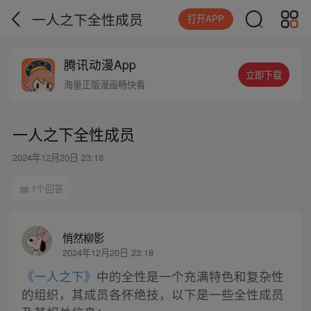
一人之下全性成员
打开APP
腾讯动漫App
立即下载
海量正版漫画畅快看
一人之下全性成员
2024年12月20日 23:18
1个回答
悄然柳影
2024年12月20日 23:18
《一人之下》
中的全性是一个充满特色和复杂性
的组织，其成员各怀绝技，以下是一些全性成员