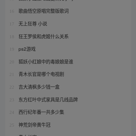
歌曲悟空原唱完整版歌词
16
无上狂尊 小说
17
狂王罗侯和虎姬什么关系
18
ps2游戏
19
狐妖小红娘中的毒娘娘是谁
20
青木长官是哪个电视剧
21
吉大清枫多少钱一盒
22
东方红叶中式家具是几线品牌
23
西行纪年番一共多少集
24
神荒剑帝黄牛冠
25