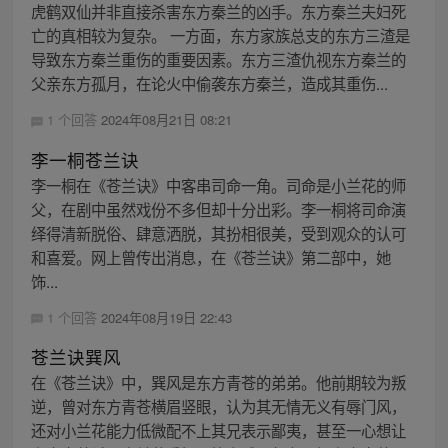
虎鹤双仙并非直接杀害东方秦兰的凶手。东方秦兰夫妇死
亡的真相较为复杂。 一方面，东方家族总支的东方三渣是
导致东方秦兰重伤的重要因素。东方三渣仇视东方秦兰的
父亲东方孤月，在论火中偷袭东方秦兰，造成其重伤...
1 个回答
2024年08月21日 08:21
李一桐苍兰诀
李一桐在《苍兰诀》中客串司命一角。司命是小兰花的师
父，在剧中虽然戏份不多但却十分出彩。李一桐将司命演
绎得清新脱俗、肆意洒脱，其扮相很美，受到观众的认可
和喜爱。网上曾传出消息，在《苍兰诀》第二部中，她
饰...
1 个回答
2024年08月19日 22:43
苍兰诀巽风
在《苍兰诀》中，巽风是东方青苍的弟弟。他前期较为叛
逆，曾对东方青苍横眉竖眼，认为其无情无义有辱门风，
还对小兰花能力低微配不上其兄表示鄙夷，甚至一心想让