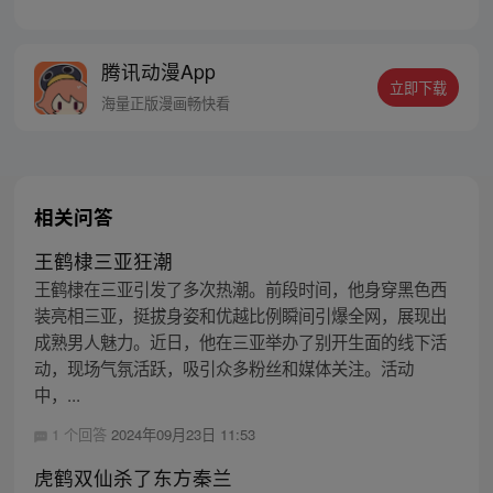
己身处囹圄，三日后就要流放边陲？！ 他起
初的梦想只是自保，顺便在这个世界里当个
富翁悠闲度日，结果…… 改编自阅文集团作
腾讯动漫App
者卖报小郎君同名小说 QQ群号：
立即下载
799493374
海量正版漫画畅快看
相关问答
王鹤棣三亚狂潮
王鹤棣在三亚引发了多次热潮。前段时间，他身穿黑色西
装亮相三亚，挺拔身姿和优越比例瞬间引爆全网，展现出
成熟男人魅力。近日，他在三亚举办了别开生面的线下活
动，现场气氛活跃，吸引众多粉丝和媒体关注。活动
中，...
1 个回答
2024年09月23日 11:53
虎鹤双仙杀了东方秦兰