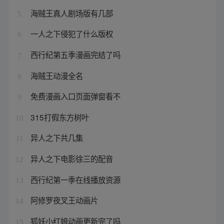
海贼王真人剧场版有几部
5
一人之下侵犯了什么版权
6
西行纪第五季漫画完结了吗
7
海贼王动漫全名
8
免费漫画入口页面弹窗看不
9
315打假东方树叶
10
异人之下共几集
11
异人之下电影徐三的配音
12
西行纪第一季在线播放资源
13
阿修罗夜叉王动画片
14
狐妖小红娘动画更新完了吗
15