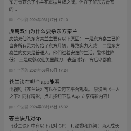
东方青苍杀了小兰花重振月族之威。但在了解东方青苍
的...
1 个回答
2024年08月17日 17:10
虎鹤双仙为什么要杀东方秦兰
虎鹤双仙杀东方秦兰主要有以下原因： 一是东方秦兰已将
自身所有灵力传给了东方月初，导致实力大减； 二是东方
秦兰的丈夫是普通人，他们过着安逸的生活，警惕性降
低； 三是虎鹤双仙笑里藏刀，表面讨好，背后卑鄙偷...
1 个回答
2024年08月16日 17:24
苍兰诀在哪个app能看
电视剧《苍兰诀》可以在爱奇艺平台观看。 原漫画《一人
之下》同样精彩，点击按钮下载 App 立享精彩内容！
1 个回答
2024年08月16日 15:02
苍兰诀几对cp
《苍兰诀》中有以下几对 CP： 1. 结黎和觞阙：两人成长