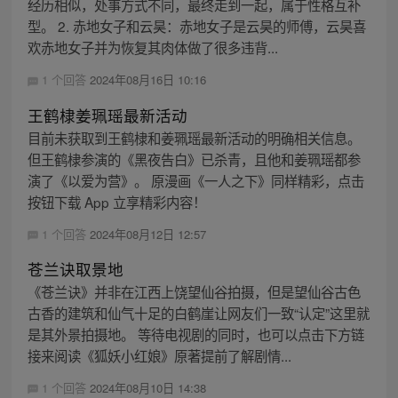
经历相似，处事方式不同，最终走到一起，属于性格互补
型。 2. 赤地女子和云昊：赤地女子是云昊的师傅，云昊喜
欢赤地女子并为恢复其肉体做了很多违背...
1 个回答
2024年08月16日 10:16
王鹤棣姜珮瑶最新活动
目前未获取到王鹤棣和姜珮瑶最新活动的明确相关信息。
但王鹤棣参演的《黑夜告白》已杀青，且他和姜珮瑶都参
演了《以爱为营》。 原漫画《一人之下》同样精彩，点击
按钮下载 App 立享精彩内容！
1 个回答
2024年08月12日 12:57
苍兰诀取景地
《苍兰诀》并非在江西上饶望仙谷拍摄，但是望仙谷古色
古香的建筑和仙气十足的白鹤崖让网友们一致“认定”这里就
是其外景拍摄地。 等待电视剧的同时，也可以点击下方链
接来阅读《狐妖小红娘》原著提前了解剧情...
1 个回答
2024年08月10日 14:38