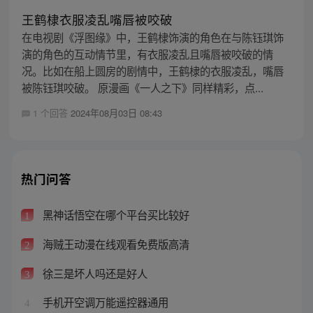
王鹤棣衣服凌乱嘴唇被咬破
在电视剧《浮图缘》中，王鹤棣饰演的角色在与陈钰琪饰
演的角色的互动情节里，有衣服凌乱且嘴唇被咬破的情
况。比如在船上圆房的剧情中，王鹤棣的衣服凌乱，嘴唇
被陈钰琪咬破。 原漫画《一人之下》同样精彩，点...
1 个回答
2024年08月03日 08:43
热门问答
黑神话悟空在哪个平台买比较好
1
海贼王动漫在线观看免费版高清
2
徐三是坏人吗还是好人
3
手机开空调万能遥控器通用
4