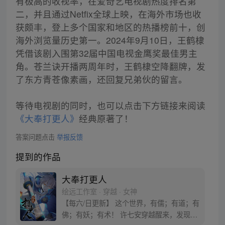
有极高的收视率，在爱奇艺电视剧热度排名第
二，并且通过Netfix全球上映，在海外市场也收
获颇丰，登上多个国家和地区的热播榜前十，创
海外浏览量历史第一。2024年9月10日，王鹤棣
凭借该剧入围第32届中国电视金鹰奖最佳男主
角。苍兰诀开播两周年时，王鹤棣空降翻牌，发
了东方青苍像素画，还回复兄弟伙的留言。
等待电视剧的同时，也可以点击下方链接来阅读
《大奉打更人》
经典原著了！
答案问题点击
举报反馈
提到的作品
大奉打更人
绘远工作室 · 穿越 · 女神
【每六/日更新】 这个世界，有儒；有道；有
佛；有妖；有术！ 许七安穿越醒来，发现自