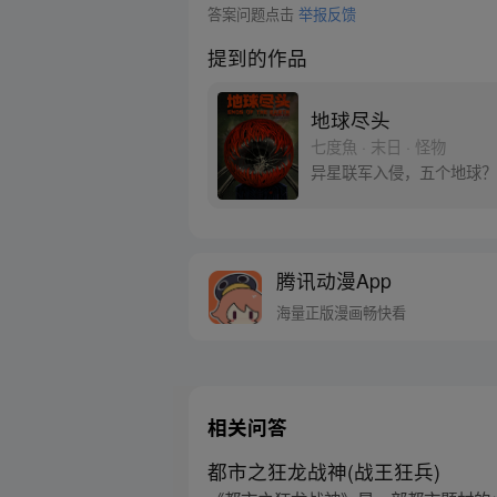
答案问题点击
举报反馈
提到的作品
地球尽头
七度魚 · 末日 · 怪物
异星联军入侵，五个地球？
腾讯动漫App
海量正版漫画畅快看
相关问答
都市之狂龙战神(战王狂兵)