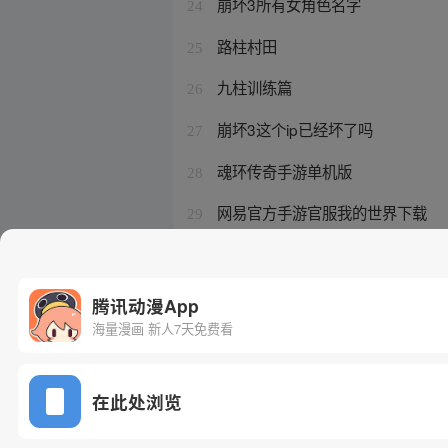
崩坏3所有女角色名字
24
路柱村田
25
九柱训练篇
26
崩坏3这个ip已经坏了吗
27
魂环传奇手游单机版
28
网易官方手游官服我的世界下载
29
崩坏三角色生日剧情怎么触发
30
腾讯动漫App
海量漫画 新人7天免费看
在此处浏览