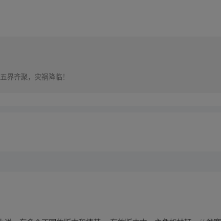
五界齐聚，灾祸降临！