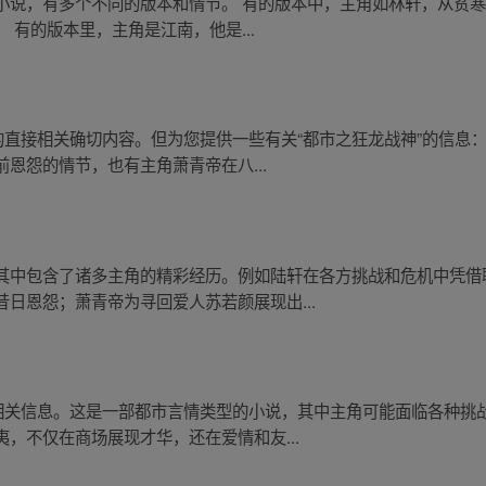
小说，有多个不同的版本和情节。 有的版本中，主角如林轩，从贫
 有的版本里，主角是江南，他是...
的直接相关确切内容。但为您提供一些有关“都市之狂龙战神”的信息
恩怨的情节，也有主角萧青帝在八...
其中包含了诸多主角的精彩经历。例如陆轩在各方挑战和危机中凭借
日恩怨；萧青帝为寻回爱人苏若颜展现出...
的相关信息。这是一部都市言情类型的小说，其中主角可能面临各种挑
，不仅在商场展现才华，还在爱情和友...