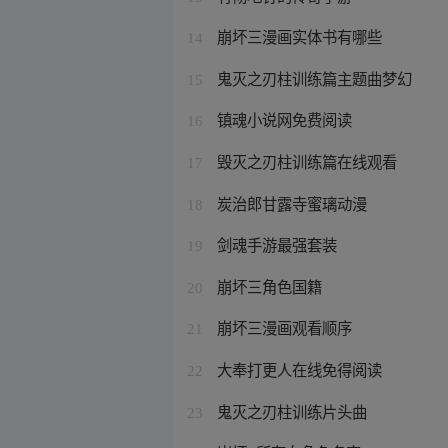
崩坏三漫画实体书有哪些
14
鬼灭之刃柱训练篇主题曲梦幻
15
镇魂小说网免费阅读
16
毁灭之刃柱训练篇在线观看
17
炭治郎甘露寺蜜璃动漫
18
剑魂手游最强套装
19
崩坏三角色国籍
20
崩坏三漫画观看顺序
21
大奉打更人在线免得阅读
22
鬼灭之刃柱训练片头曲
23