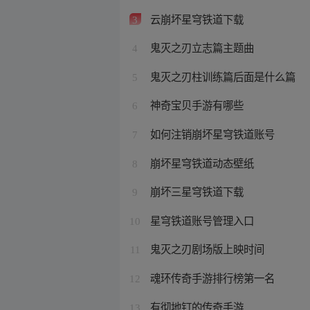
云崩坏星穹铁道下载
3
鬼灭之刃立志篇主题曲
4
鬼灭之刃柱训练篇后面是什么篇
5
神奇宝贝手游有哪些
6
如何注销崩坏星穹铁道账号
7
崩坏星穹铁道动态壁纸
8
崩坏三星穹铁道下载
9
星穹铁道账号管理入口
10
鬼灭之刃剧场版上映时间
11
魂环传奇手游排行榜第一名
12
有彻地钉的传奇手游
13