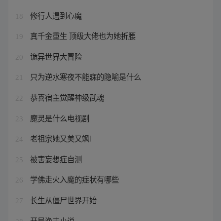
修行人遇到心魔
18
真千金重生 顶级大佬也为她折腰
19
诡异世界大冒险
20
只为逆水寒夜不能寐的隐喻是什么
21
恭喜宿主觉醒神级武魂
22
魔灵是什么电视剧
23
老祖宗她又美又飒l
24
被害妄想症自测
25
学佛走火入魔的症状有哪些
26
长生从僵尸世界开始
27
开局渔夫小说