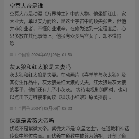
空冥大帝是谁
空冥大帝是动漫《万界神主》中的人物。他坐拥江山，家
大业大，单以实力而论，是这个宇宙中的顶尖强者，但他
并非创业者，不懂创业艰辛，在修为达到一定程度后，心
思多放在其他事情上。他虽有众多后宫女子，却不懂得
珍...
1 个回答
2024年08月28日 01:50
灰太狼和红太狼是夫妻吗
灰太狼和红太狼是夫妻。在动画片《喜羊羊与灰太狼》及
其衍生作品中，灰太狼是红太狼的丈夫，红太狼是灰太狼
的妻子，他们还有儿子小灰灰。 等待电视剧的同时，也可
以点击下方链接来阅读《狐妖小红娘》原著提前...
1 个回答
2024年08月09日 03:23
伏羲是紫薇大帝吗
伏羲不是紫微大帝。紫微大帝是“众星之主”，在道教和神话
传说中地位崇高。而伏羲在道教中被尊为始祖，开创了道