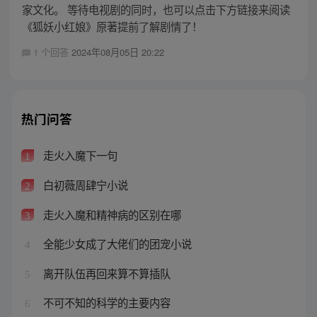
家文化。 等待电视剧的同时，也可以点击下方链接来阅读
《狐妖小红娘》原著提前了解剧情了！
1 个回答
2024年08月05日 20:22
热门问答
走火入魔下一句
1
白初薇周肆宁小说
2
走火入魔和精神病的区别在哪
3
全能少女成了大佬们的团宠小说
4
离开队伍再回来算不算插队
5
不可不知的科学的主要内容
6