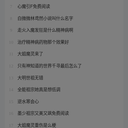
心魔引F免费阅读
7
白微微林鸢然小说叫什么名字
8
走火入魔发狂是什么精神病啊
9
治疗精神病药物那个效果好
10
大姐魔灵来了
11
只有神知道的世界千寻最后怎么了
12
大明世祖无错
13
全能祖宗她真是想低调
14
逆水寒会心
15
墨少祖宗又美又飒免费阅读
16
大姐魔灵重伤是么梗
17