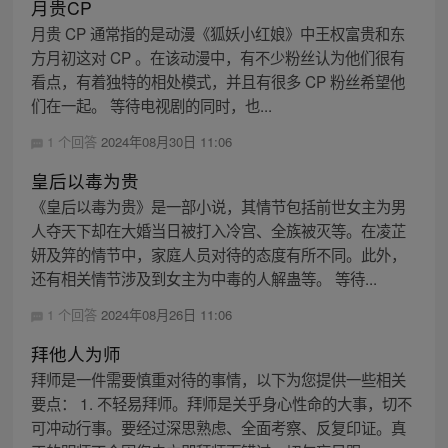
月贵CP
月贵 CP 通常指的是动漫《狐妖小红娘》中王权富贵和东
方月初这对 CP 。在该动漫中，有不少粉丝认为他们很有
看点，有着独特的相处模式，并且有很多 CP 粉丝希望他
们在一起。 等待电视剧的同时，也...
1 个回答
2024年08月30日 11:06
皇后以毒为贵
《皇后以毒为贵》是一部小说，其情节包括前世女主为男
人夺天下却在大婚当日被打入冷宫、全族被灭等。在凌芷
妍及笄的情节中，家庭人员对待的态度有所不同。此外，
还有相关情节涉及到女主为中毒的人解蛊等。 等待...
1 个回答
2024年08月26日 11:06
拜他人为师
拜师是一件需要慎重对待的事情，以下为您提供一些相关
要点： 1. 不轻易拜师。拜师是关乎身心性命的大事，切不
可冲动行事。要经过深思熟虑、全面考察、反复印证。真