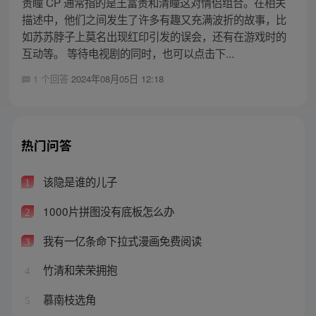
贵瞳 CP 通常指的是王富贵和清瞳这对情侣组合。在相关
描述中，他们之间发生了许多有趣又充满波折的故事，比
如苏苏脖子上莫名出现红印引发的误会，还有在游戏时的
互动等。 等待电视剧的同时，也可以点击下...
1 个回答
2024年08月05日 12:18
热门问答
该隐是谁的儿子
1
1000片拼图没有底板怎么办
2
我有一亿条命下拉式漫画免费阅读
3
竹清和荣荣拥抱
4
慕南枝选角
5