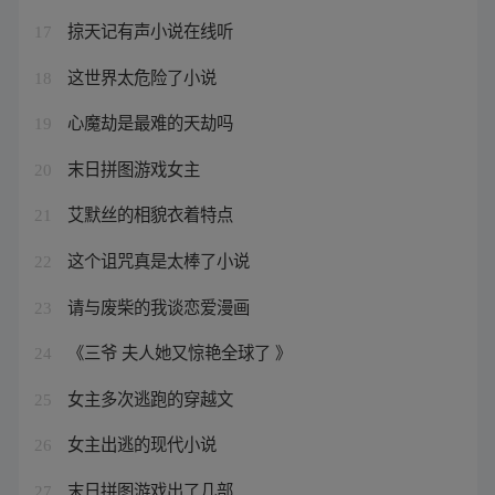
掠天记有声小说在线听
17
这世界太危险了小说
18
心魔劫是最难的天劫吗
19
末日拼图游戏女主
20
艾默丝的相貌衣着特点
21
这个诅咒真是太棒了小说
22
请与废柴的我谈恋爱漫画
23
《三爷 夫人她又惊艳全球了 》
24
女主多次逃跑的穿越文
25
女主出逃的现代小说
26
末日拼图游戏出了几部
27