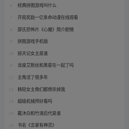
经典拼图游戏叫什么
6
开局奖励一亿条命动漫在线观看
7
邵氏恐怖片《心魔》简介剧情
8
拼图游戏手机版
9
掠天记女主是谁
10
龙座艾默丝和黑星在一起了吗
11
主角活了很多年
12
韩轻女主角们都想杀掉我
13
超级机械师好看吗
14
戴沐白和竹清后代是谁
15
书名《言家有神灵》
16