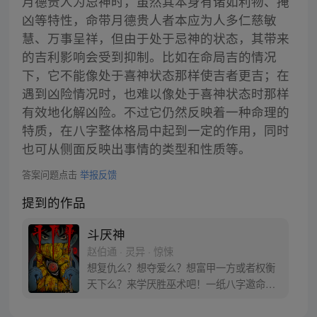
月德贵人为忌神时，虽然其本身有诸如利物、掩
凶等特性，命带月德贵人者本应为人多仁慈敏
慧、万事呈祥，但由于处于忌神的状态，其带来
的吉利影响会受到抑制。比如在命局吉的情况
下，它不能像处于喜神状态那样使吉者更吉；在
遇到凶险情况时，也难以像处于喜神状态时那样
有效地化解凶险。不过它仍然反映着一种命理的
特质，在八字整体格局中起到一定的作用，同时
也可从侧面反映出事情的类型和性质等。
答案问题点击
举报反馈
提到的作品
斗厌神
赵伯通 · 灵异 · 惊悚
想复仇么？想夺爱么？想富甲一方或者权衡
天下么？来学厌胜巫术吧！一纸八字邀命
来，四字铜钱定生死。阎王要你三更死，我
能保你到五更，奈何长生不老松，厌胜一下