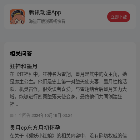
万火生！隐居县城的厌胜持书人李玉龙，为
腾讯动漫App
了救回孙子李长生，被迫暴露身份，引来杀
立即下载
身之祸，活下来的李长生带着爷爷遗留的厌
海量正版漫画畅快看
胜之书，从此踏上了复仇之路。
相关问答
狂神和墨月
在《狂神》中，狂神名为雷翔，墨月是其中的女主角，她
是魔主公主。他们是史上第一对堕天使夫妻，墨月性格活
跃、机灵古怪，很受读者喜爱。与雷翔结合后墨月实力大
增，能够进行四翼堕落天使变身，最终他们共同创建狂
神...
1 个回答
2024年10月19日 03:24
贵月cp东方月初怀孕
在关于《狐妖小红娘》的相关内容中，没有确切权威的信