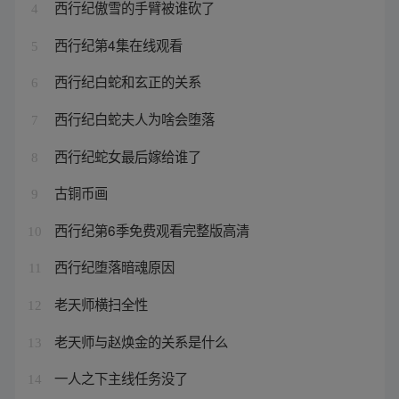
西行纪傲雪的手臂被谁砍了
4
西行纪第4集在线观看
5
西行纪白蛇和玄正的关系
6
西行纪白蛇夫人为啥会堕落
7
西行纪蛇女最后嫁给谁了
8
古铜币画
9
西行纪第6季免费观看完整版高清
10
西行纪堕落暗魂原因
11
老天师横扫全性
12
老天师与赵焕金的关系是什么
13
一人之下主线任务没了
14