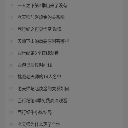
一人之下第7季出来了没有
15
老天师与赵焕金的关系图
16
西行纪之再见悟空 动漫
17
天师下山的重要原因有哪些
18
西行纪第6季在线观看
19
西游记后传时间线
20
挑战老天师的14人名单
21
老天师与赵焕金的关系如何
22
西行纪第4季免费高清观看
23
西行纪牛小妹结局
24
老天师为什么灭了全性
25