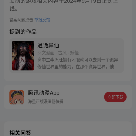
联动的游戏相关内容于2024年9月19日正式上
线。
答案问题点击
举报反馈
提到的作品
道诡异仙
阅文漫画 · 古风 · 妖怪
高中生李火旺拥有闭眼就可以去到一个诡异
修仙世界里的能力，在那个诡异世界，他被
称作“师傅”的人抓去当了一个随时会被炼制
成丹药的药人。而现实世界的李火旺是个住
在精神病院已经没法上学的精神病。医生告
腾讯动漫App
诉他，诡异修仙世界不过是他的幻觉。现在
立即下载
真真假假，假假真真，李火旺崩溃的哭喊
海量正版漫画畅快看
着：“妈，我真的分不清啊！”
相关问答