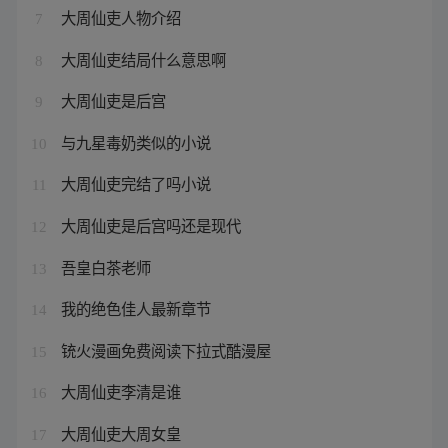
大周仙吏人物介绍
7
大周仙吏结局什么意思啊
8
大周仙吏是后宫
9
与九星毒奶类似的小说
10
大周仙吏完结了吗小说
11
大周仙吏是后宫吗还是现代
12
吾皇白茶老师
13
我的绝色佳人最新章节
14
铳火漫画免费阅读下拉式酷漫屋
15
大周仙吏李清是谁
16
大周仙吏大周女皇
17