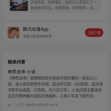
天地异变，妖兽横生，新纪元人类诞生了一
种全新的职业。收服怪物，培养怪物，训练
怪物，这就是御使。一个怀揣着梦想的少年
懵懵憧憧的被一脚踢入这个黄金盛世。高
鹏：就算是一条泥鳅，我也能将他进化成一
腾讯动漫App
只翱翔九天的真龙。 每周三、六更新
立即下载
海量正版漫画畅快看
相关问答
神荒龙帝 小说
《神荒龙帝》是网络知名作家妖月夜所著的一部玄幻小
说。该小说在创世中文网、起点中文网、QQ阅读、起点读
书等平台连载，已完结，共六百万字。 小说内容主要讲述
远古时期神魔大战后天地崩碎，人族少年凌飞身怀龙...
1 个回答
2024年10月12日 14:18