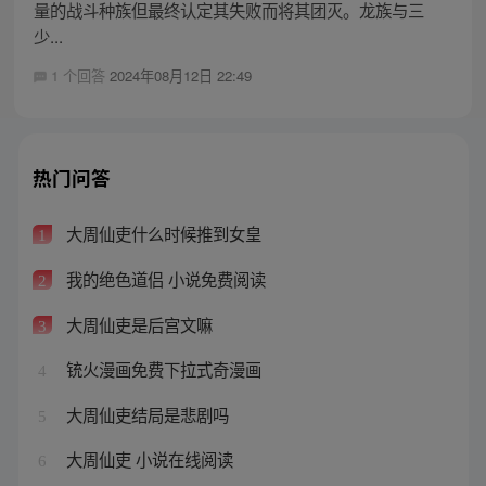
量的战斗种族但最终认定其失败而将其团灭。龙族与三
少...
1 个回答
2024年08月12日 22:49
热门问答
大周仙吏什么时候推到女皇
1
我的绝色道侣 小说免费阅读
2
大周仙吏是后宫文嘛
3
铳火漫画免费下拉式奇漫画
4
大周仙吏结局是悲剧吗
5
大周仙吏 小说在线阅读
6