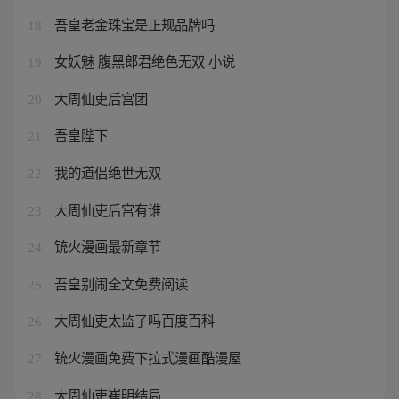
吾皇老金珠宝是正规品牌吗
18
女妖魅 腹黑郎君绝色无双 小说
19
大周仙吏后宫团
20
吾皇陛下
21
我的道侣绝世无双
22
大周仙吏后宫有谁
23
铳火漫画最新章节
24
吾皇别闹全文免费阅读
25
大周仙吏太监了吗百度百科
26
铳火漫画免费下拉式漫画酷漫屋
27
大周仙吏崔明结局
28