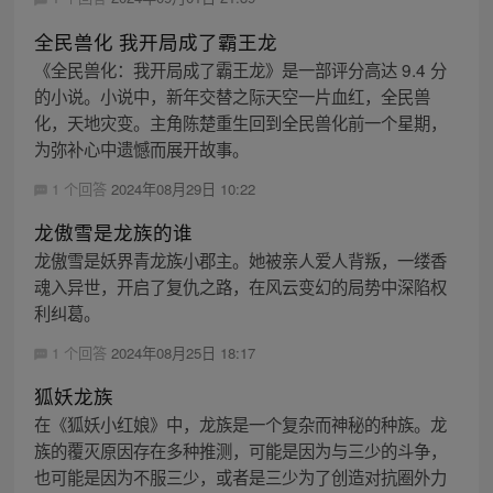
全民兽化 我开局成了霸王龙
《全民兽化：我开局成了霸王龙》是一部评分高达 9.4 分
的小说。小说中，新年交替之际天空一片血红，全民兽
化，天地灾变。主角陈楚重生回到全民兽化前一个星期，
为弥补心中遗憾而展开故事。
1 个回答
2024年08月29日 10:22
龙傲雪是龙族的谁
龙傲雪是妖界青龙族小郡主。她被亲人爱人背叛，一缕香
魂入异世，开启了复仇之路，在风云变幻的局势中深陷权
利纠葛。
1 个回答
2024年08月25日 18:17
狐妖龙族
在《狐妖小红娘》中，龙族是一个复杂而神秘的种族。龙
族的覆灭原因存在多种推测，可能是因为与三少的斗争，
也可能是因为不服三少，或者是三少为了创造对抗圈外力