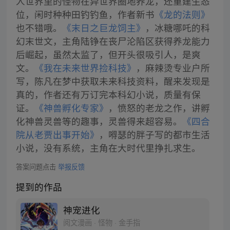
人世界里的怪物在异世界圈地养龙，还重建生态
位，闲时种种田钓钓鱼，作者新书
《龙的法则》
也不错哦。
《末日之巨龙饲主》
，冰糖哪吒的科
幻末世文，主角陆铮在丧尸沦陷区获得养龙能力
后崛起，虽然太监了，但开头很吸引人，是爽
文。
《我在未来世界捡科技》
，麻辣烫专业户所
写，陈凡在梦中获取未来科技资料，醒来发现是
真的，作者还有万订完本科幻小说，质量有保
证。
《神兽孵化专家》
，愤怒的老龙之作，讲孵
化神兽灵兽等的趣事，灵兽得来超容易。
《四合
院从老贾出事开始》
，嘚瑟的胖子写的都市生活
小说，没有系统，主角在大时代里挣扎求生。
答案问题点击
举报反馈
提到的作品
神宠进化
阅文漫画 · 怪物 · 金手指