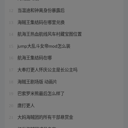
当温迪和钟离身份暴露后
12
海贼王集结码在哪里兑换
13
航海王热血航线风车村藏宝图位置
14
jump大乱斗女帝mod怎么装
15
航海王集结码在哪
16
大奉打更人怀庆公主是长公主吗
17
海贼王剧场版 动画片
18
巴索罗米熊最后怎么样了
19
唐打更人
20
大妈海贼团的所有干部悬赏金
21