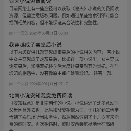
遮天小说免费阅读
目前网络上有一些途径可以获取《遮天》小说的免费阅读
资源，但需注意版权问题。例如通过某些搜索引擎可能会
找到相关内容，但不能保证其合法性和完整性。
1 个回答
2024年08月31日 05:06
我穿越成了毒皇后小说
以下为您提供几部穿越成毒皇后的小说相关内容： 有小说
中女主穿越成了炮灰皇后，比如在一部小说里，女主穿成
炮灰皇后，知晓宠妃怀孕后大度让皇帝封其为贵妃，在与
珍妃的相遇中，没有像原主那样处置珍妃。 还有一部...
1 个回答
2024年09月11日 07:17
北南小说安知我意免费阅读
《安知我意》是北南创作的小说。小说讲述了沈多意幼时
父母因意外去世，此后和爷爷相依为命，十几岁勤工俭学
俭到了娱乐场所当服务生，然后偶然遇到了十几岁就来消
费的戚时安。再次相遇时，戚时安西装笔挺地坐在高级
合...