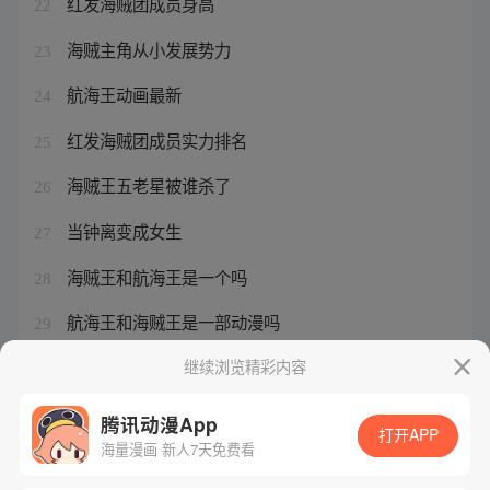
红发海贼团成员身高
22
海贼主角从小发展势力
23
航海王动画最新
24
红发海贼团成员实力排名
25
海贼王五老星被谁杀了
26
当钟离变成女生
27
海贼王和航海王是一个吗
28
航海王和海贼王是一部动漫吗
29
二婶李茹和许七安的甜蜜爱情
继续浏览精彩内容
30
腾讯动漫App
打开APP
海量漫画 新人7天免费看
腾讯漫画
起点读书
QQ阅读