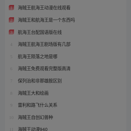
海贼王航海王动漫在线观看
1
海贼王和航海王是一个东西吗
2
航海王台配国语版在线
3
海贼王航海王剧场版有几部
4
航海王陨落之地是哪
5
海贼王免费观看完整版高清
6
保列治和非那雄胺区别
7
海贼王大和绘画
8
雷利和路飞什么关系
9
海贼王自创幻兽种
10
海贼王动漫940
11