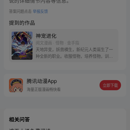
说的详细情节内容等信息。
答案问题点击
举报反馈
提到的作品
神宠进化
阅文漫画 · 怪物 · 金手指
天地异变，妖兽横生，新纪元人类诞生了一
种全新的职业。收服怪物，培养怪物，训练
怪物，这就是御使。一个怀揣着梦想的少年
懵懵憧憧的被一脚踢入这个黄金盛世。高
鹏：就算是一条泥鳅，我也能将他进化成一
腾讯动漫App
只翱翔九天的真龙。 每周三、六更新
立即下载
海量正版漫画畅快看
相关问答