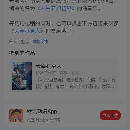
光流转、物是人非的感慨。还有歌者达达作曲、
编曲的名为
《人生若如初见》
的纯音乐。
等待电视剧的同时，也可以点击下方链接来阅读
《大奉打更人》
经典原著了！
答案问题点击
举报反馈
提到的作品
大奉打更人
绘远工作室 · 穿越 · 女神
【每六/日更新】 这个世界，有儒；有道；有
佛；有妖；有术！ 许七安穿越醒来，发现自
己身处囹圄，三日后就要流放边陲？！ 他起
初的梦想只是自保，顺便在这个世界里当个
富翁悠闲度日，结果…… 改编自阅文集团作
腾讯动漫App
者卖报小郎君同名小说 QQ群号：
立即下载
799493374
海量正版漫画畅快看