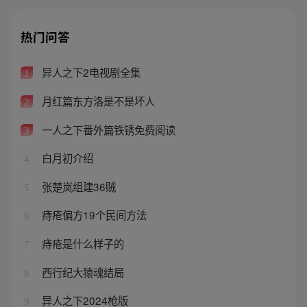
热门问答
异人之下2电视剧全集
1
月红篇东方洛是不是坏人
2
一人之下番外篇铁锈免费阅读
3
白月初介绍
4
张楚岚组建36贼
5
痔疮偏方19个民间方法
6
痔疮是什么样子的
7
西行纪大猿魂结局
8
异人之下2024枪版
9