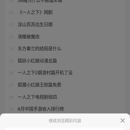
20
《一人之下》网剧
21
涂山苏苏出生日期
22
清瞳被魔改
23
东方秦兰的结局是什么
24
狐妖小红娘动漫总篇
25
一人之下2碧游村篇开机了没
26
狐狸小红娘王权篇免费
27
一人之下电视剧徐四
28
8月中国手游收入排行榜
29
齐天大圣孙悟空怎么没有超清版
继续浏览精彩内容
30