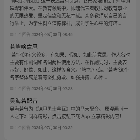
“师魂绚丽如虹”这一表述富有诗意，它形象地描绘了师魂的
璀璨和伟大。在教育领域中，师魂代表着教师对教育事业
的无限热爱、坚定信念和无私奉献。众多教师以自己的言
行举止，为学生树立道德标杆，成为学生心中的灯塔...
1 个回答
2024年09月08日 08:45
若屿啥意思
“若”字的字义较多，有如果、假如、如此等意思，作人名时
主要有作副词和名词两种使用方法，在作副词时，主要表
示好、好像、如此、这样等含义。“屿”指小岛。“若屿”这个
名字整体寓意着有坚强勇敢、顽强拼搏、心怀...
1 个回答
2024年08月05日 02:28
吴海若配音
吴海若曾为《铠甲勇士拿瓦》中的马天配音。 原漫画《一
人之下》同样精彩，点击按钮下载 App 立享精彩内容！
1 个回答
2024年07月30日 00:32