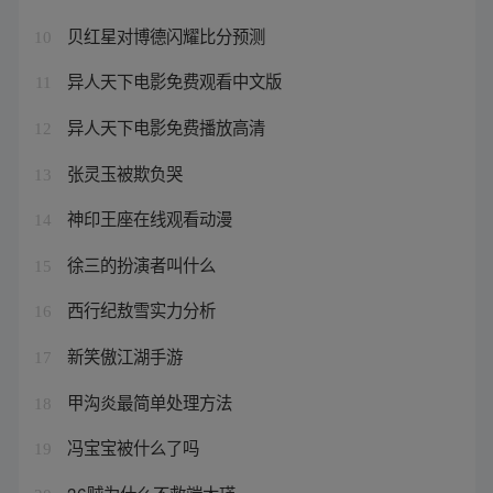
贝红星对博德闪耀比分预测
10
异人天下电影免费观看中文版
11
异人天下电影免费播放高清
12
张灵玉被欺负哭
13
神印王座在线观看动漫
14
徐三的扮演者叫什么
15
西行纪敖雪实力分析
16
新笑傲江湖手游
17
甲沟炎最简单处理方法
18
冯宝宝被什么了吗
19
36贼为什么不救端木瑛