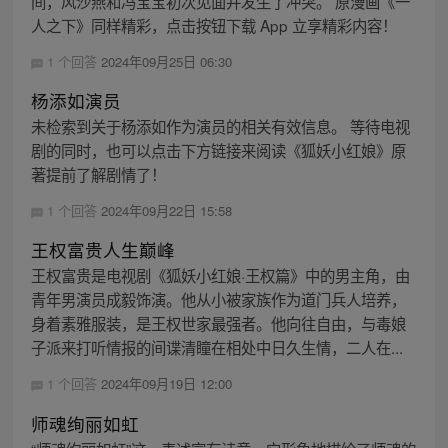
间，风沙燕和冯宝宝初次见面并发生了冲突。 原漫画《一
人之下》同样精彩，点击按钮下载 App 立享精彩内容！
1 个回答
2024年09月25日 06:30
杨添如演员
未检索到关于杨添如作为演员的相关有效信息。 等待电视
剧的同时，也可以点击下方链接来阅读《狐妖小红娘》原
著提前了解剧情了！
1 个回答
2024年09月22日 15:58
王权富贵人生巅峰
王权富贵是电视剧《狐妖小红娘·王权篇》中的男主角，由
青年男演员成毅饰演。他从小被家族作为道门兵人培养，
身着素雅服装，是王权世家最强者。他向往自由，与毒娘
子派来打听情报的间谍清瞳在相处中日久生情，二人在...
1 个回答
2024年09月19日 12:00
师魂绚丽如虹