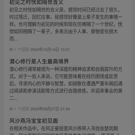
初见之时恍如隔世含义
初见之时恍如隔世的含义是，感觉时间已经过去了很久，
时过境迁，回忆往事，就感觉好像是上辈子发生的事情一
样。也可理解为初见的时候到现在仿佛隔了一个世纪，恍
惚如同相隔了一辈子，多表示由于人事、景物变化很大
而...
1 个回答
2024年10月14日 10:31
潜心修行是人生最高境界
潜心修行通常被视为一种深度的精神追求和自我提升的方
式。对于一些人来说，它可能意味着在经历困境或反思
后，寻求内心的平静与智慧，如胡歌在遭遇严重车祸后通
过阅读和参演话剧等方式进行自我修炼，并迎来事业的第
二...
1 个回答
2024年09月27日 07:34
风沙燕冯宝宝初见面
在相关作品中，在风正豪授意风沙燕带人寻找张楚岚期