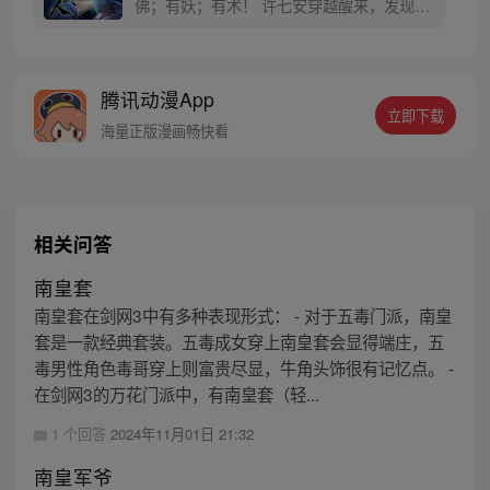
佛；有妖；有术！ 许七安穿越醒来，发现自
己身处囹圄，三日后就要流放边陲？！ 他起
初的梦想只是自保，顺便在这个世界里当个
富翁悠闲度日，结果…… 改编自阅文集团作
腾讯动漫App
者卖报小郎君同名小说 QQ群号：
立即下载
799493374
海量正版漫画畅快看
相关问答
南皇套
南皇套在剑网3中有多种表现形式： - 对于五毒门派，南皇
套是一款经典套装。五毒成女穿上南皇套会显得端庄，五
毒男性角色毒哥穿上则富贵尽显，牛角头饰很有记忆点。 -
在剑网3的万花门派中，有南皇套（轻...
1 个回答
2024年11月01日 21:32
南皇军爷