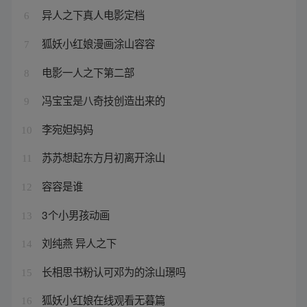
异人之下真人电影定档
6
狐妖小红娘漫画涂山容容
7
电影一人之下第二部
8
冯宝宝是八奇技创造出来的
9
李宛妲妈妈
10
苏苏想起东方月初离开涂山
11
容容是谁
12
3个小男孩动画
13
刘纯燕 异人之下
14
长相思书粉认可邓为的涂山璟吗
15
狐妖小红娘在线观看无暮篇
16