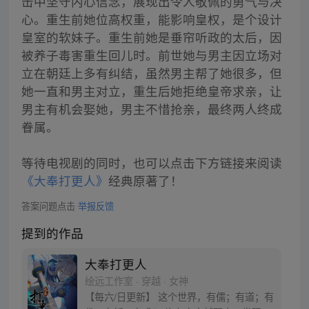
击中坚守内心信念，展现出令人敬佩的勇气与决
心。重生前她位高权重，能影响皇权，是个设计
皇室的软妹子。重生前她是垂帘听政的太后，因
被养子毒害重生回儿时。前世她与男主因立场对
立在朝廷上多有纠结，虽然男主帮了她很多，但
她一直和男主对立，重生后她拒绝皇帝求亲，让
男主有机会娶她，男主不惜抢亲，最终两人终成
眷属。
等待电视剧的同时，也可以点击下方链接来阅读
《大奉打更人》
经典原著了！
答案问题点击
举报反馈
提到的作品
大奉打更人
绘远工作室 · 穿越 · 女神
【每六/日更新】 这个世界，有儒；有道；有