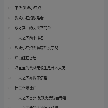
下沙 狐妖小红娘
17
狐妖小红娘很难看
18
东方秦兰的丈夫不简单
19
一人之下前十排名
20
狐妖小红娘无暮篇后没了吗
21
涂山红红昏迷
22
冯宝宝的爸爸无根生是什么来历
23
一人之下乔振宇演谁
24
徐三背叛徐四
25
一人之下番外 锈铁免费观看动漫
26
一人之下手游沈冲怎么获得