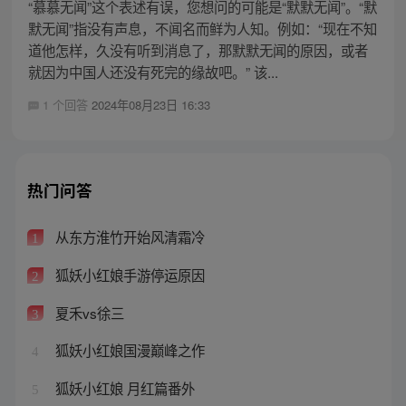
“慕慕无闻”这个表述有误，您想问的可能是“默默无闻”。“默
默无闻”指没有声息，不闻名而鲜为人知。例如：“现在不知
道他怎样，久没有听到消息了，那默默无闻的原因，或者
就因为中国人还没有死完的缘故吧。” 该...
1 个回答
2024年08月23日 16:33
热门问答
从东方淮竹开始风清霜冷
1
狐妖小红娘手游停运原因
2
夏禾vs徐三
3
狐妖小红娘国漫巅峰之作
4
狐妖小红娘 月红篇番外
5