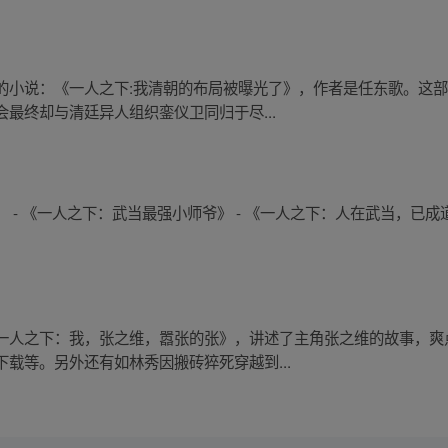
的小说：《一人之下:我清朝的布局被曝光了》，作者是任东歌。这
最终却与清廷异人组织銮仪卫同归于尽...
 - 《一人之下：武当最强小师爷》 - 《一人之下：人在武当，已
一人之下：我，张之维，嚣张的张》，讲述了主角张之维的故事，爽
载等。另外还有如林秀因搬砖猝死穿越到...