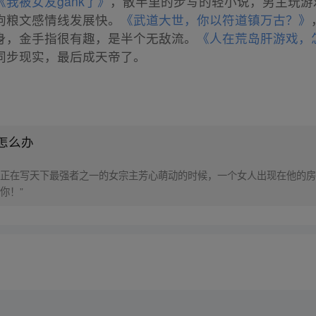
《我被女友gank了》
，散半里的步写的轻小说，男主玩游戏
狗粮文感情线发展快。
《武道大世，你以符道镇万古？》
身，金手指很有趣，是半个无敌流。
《人在荒岛肝游戏，
同步现实，最后成天帝了。
怎么办
正在写天下最强者之一的女宗主芳心萌动的时候，一个女人出现在他的房
你！”