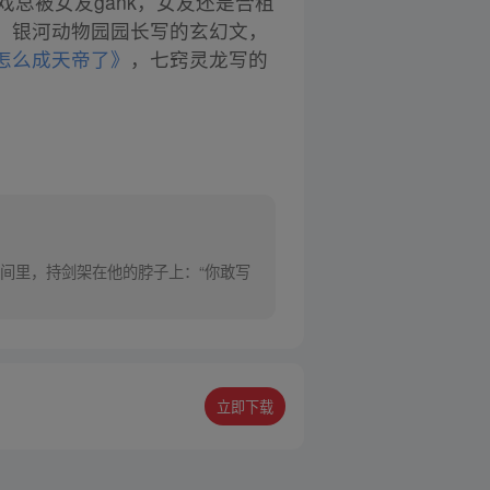
总被女友gank，女友还是合租
，银河动物园园长写的玄幻文，
怎么成天帝了》
，七窍灵龙写的
间里，持剑架在他的脖子上：“你敢写
立即下载