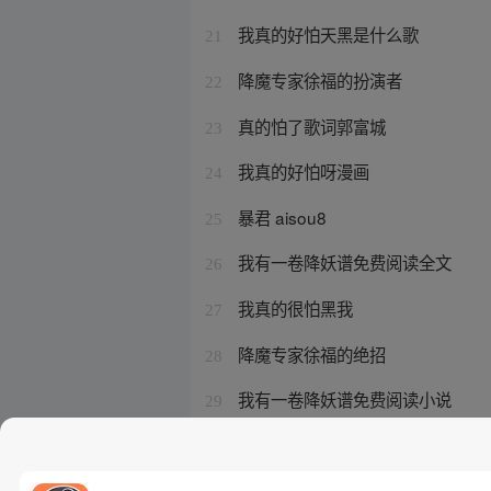
我真的好怕天黑是什么歌
21
降魔专家徐福的扮演者
22
真的怕了歌词郭富城
23
我真的好怕呀漫画
24
暴君 aisou8
25
我有一卷降妖谱免费阅读全文
26
我真的很怕黑我
27
降魔专家徐福的绝招
28
我有一卷降妖谱免费阅读小说
29
我真的很怕黑这首歌
30