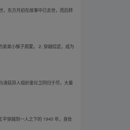
世，东方月初在故事中已去世，而后转
弟弟小猴子周蒙。 2. 穿越综武，成为
与清廷异人组织銮仪卫同归于尽，大量
穿越到一人之下的 1940 年，身处