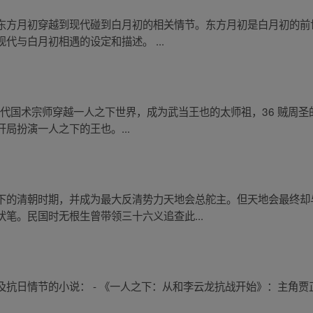
东方月初穿越到现代碰到白月初的相关情节。东方月初是白月初的前
代与白月初相遇的设定和描述。 ...
一代国术宗师穿越一人之下世界，成为武当王也的太师祖，36 贼周圣的
局扮演一人之下的王也。...
下的清朝时期，并成为最大反清势力天地会总舵主。但天地会最终却
笔。民国时无根生曾带领三十六义追查此...
抗日情节的小说： - 《一人之下：从和李云龙抗战开始》：主角贾正平