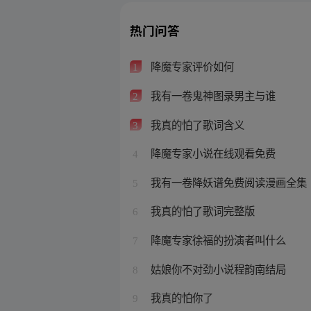
热门问答
降魔专家评价如何
1
我有一卷鬼神图录男主与谁
2
我真的怕了歌词含义
3
降魔专家小说在线观看免费
4
我有一卷降妖谱免费阅读漫画全集
5
我真的怕了歌词完整版
6
降魔专家徐福的扮演者叫什么
7
姑娘你不对劲小说程韵南结局
8
我真的怕你了
9