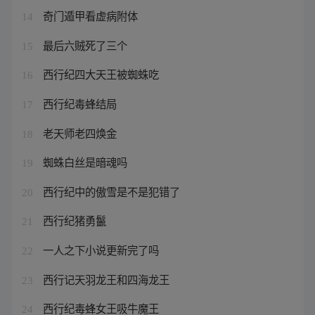
奇门遁甲看虚病附体
14
最后六贼死了三个
15
西行纪四大天王被蜘蛛吃
16
西行纪毒蜂结局
17
老天师老四焕金
18
蜘蛛白丝是暗魂吗
19
西行纪中的傲雪是不是犯错了
20
西行纪猪勇鬣
21
一人之下小说更新完了吗
22
西行记天羽龙王和四海龙王
23
西行纪毒蜂女王吸牛魔王
24