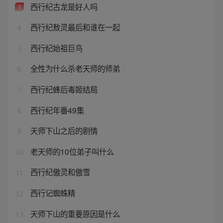
西行纪古龙是好人吗
3
西行纪敖灵最后和谁在一起
4
西行纪始祖巨鸟
5
全性为什么杀老天师的师弟
6
西行纪蜂后毒姬结局
7
西行纪年番49集
8
天师下山之后的剧情
9
老天师的10位弟子叫什么
10
西行纪傲灵和傲雪
11
西行记蜘蛛精
12
天师下山的重要原因是什么
13