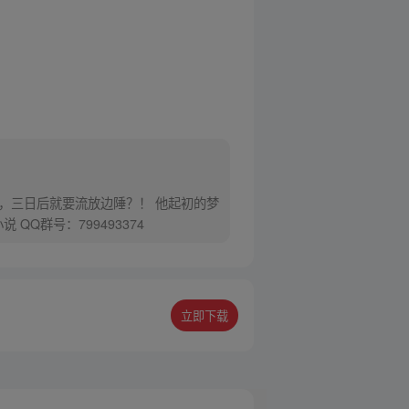
，三日后就要流放边陲？！ 他起初的梦
Q群号：799493374
立即下载