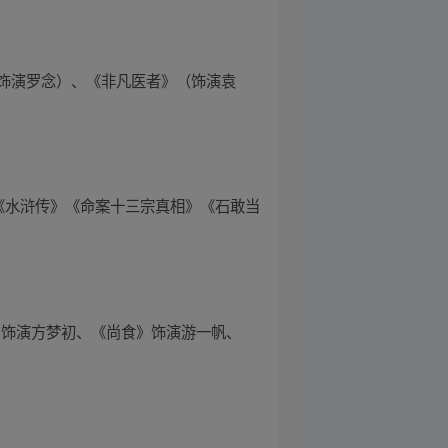
饰演罗念）、《非凡医者》（饰演袁
《水浒传》《命案十三宗真相》《石敢当
好》饰演方梦初、《尚食》饰演游一帆、