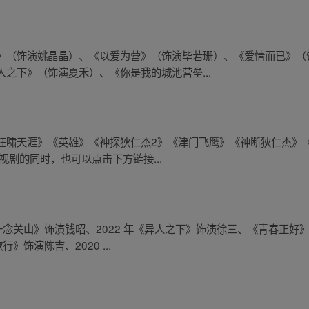
》（饰演姚晶晶）、《以爱为营》（饰演毕若珊）、《爱情而已》（
之下》（饰演夏禾）、《你是我的城池营垒...
狂啸天涯》《英雄》《神探狄仁杰2》《津门飞鹰》《神断狄仁杰》
视剧的同时，也可以点击下方链接...
《一念关山》饰演钱昭、2022 年《异人之下》饰演徐三、《青春正
》饰演陈吉、2020 ...