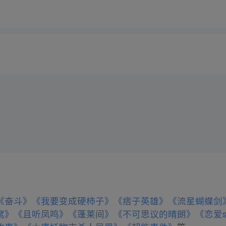
《奋斗》
《我要变成硬柿子》
《痞子英雄》
《流星蝴蝶剑
窝》
《且听凤鸣》
《蓬莱间》
《不可思议的晴朗》
《恋爱s