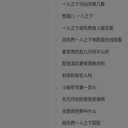
一人之下马仙洪第几集
11
憨蛋儿 一人之下
12
一人之下胡先煦真人版花絮
13
胡先煦一人之下电影版在线观看
14
霍思燕的女儿为何不公开
15
配音演员夏侯落枫资料
16
刹帝利有穷人吗
17
斗破苍穹第一异火
18
东方月初的爸爸是谁啊
19
张楚岚他爹叫什么
20
胡先煦一人之下屁股
21