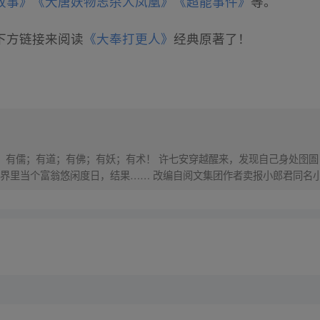
故事》
《大唐妖物志杀人凤凰》
《超能事件》
等。
下方链接来阅读
《大奉打更人》
经典原著了！
界，有儒；有道；有佛；有妖；有术！ 许七安穿越醒来，发现自己身处囹圄
里当个富翁悠闲度日，结果…… 改编自阅文集团作者卖报小郎君同名小说 Q