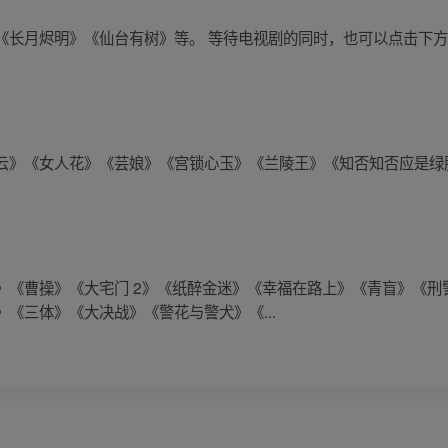
《长月烬明》《仙台有树》等。 等待电视剧的同时，也可以点击下
云》《女人花》《芸娘》《宫锁心玉》《兰陵王》《知否知否应是绿
》《曹操》《大宅门 2》《纸醉金迷》《幸福在路上》《青盲》《刑
《三体》《大决战》《警花与警犬》《...