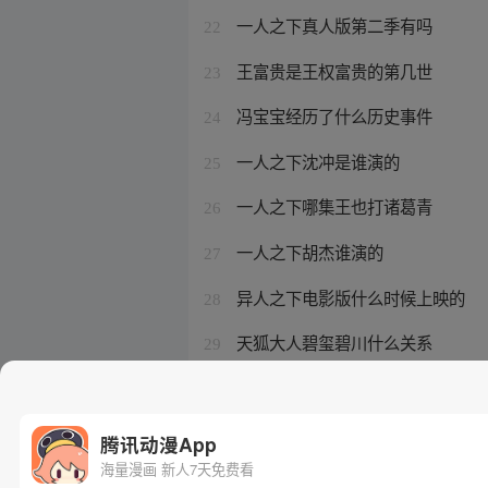
一人之下真人版第二季有吗
22
王富贵是王权富贵的第几世
23
冯宝宝经历了什么历史事件
24
一人之下沈冲是谁演的
25
一人之下哪集王也打诸葛青
26
一人之下胡杰谁演的
27
异人之下电影版什么时候上映的
28
天狐大人碧玺碧川什么关系
29
一人之下冯宝宝真名叫什么
30
腾讯动漫App
海量漫画 新人7天免费看