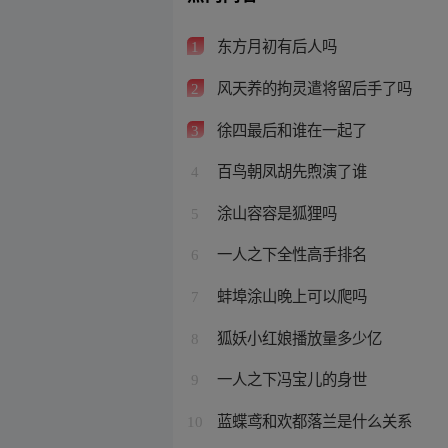
东方月初有后人吗
1
风天养的拘灵遣将留后手了吗
2
徐四最后和谁在一起了
3
百鸟朝凤胡先煦演了谁
4
涂山容容是狐狸吗
5
一人之下全性高手排名
6
蚌埠涂山晚上可以爬吗
7
狐妖小红娘播放量多少亿
8
一人之下冯宝儿的身世
9
蓝蝶鸢和欢都落兰是什么关系
10