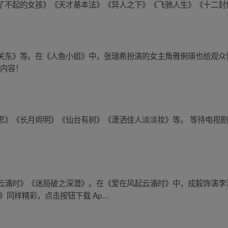
了不起的女孩》《天才基本法》《异人之下》《飞驰人生》《十二封
关东》等。在《人鱼小姐》中，张瑞希扮演的女主角雅俐瑛也给观众
彩内容！
思》《长月烬明》《仙台有树》《潇洒佳人淡淡妆》等。 等待电视
云涌时》《迷局破之深潜》。在《爱在风起云涌时》中，成毅饰演李
同样精彩，点击按钮下载 Ap...