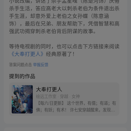
小说改编，讲述了杀手孟星魂（陈楚河饰）厌倦
杀手生活，答应高老大以刺杀老伯为条件退出杀
手生涯，却意外爱上老伯之女孙蝶（陈意涵
饰），最后在兄弟、朋友帮助下，凭借智慧和高
强武功揭穿刺杀老伯背后阴谋的故事。
等待电视剧的同时，也可以点击下方链接来阅读
《大奉打更人》
经典原著了！
答案问题点击
举报反馈
提到的作品
大奉打更人
绘远工作室 · 穿越 · 女神
【每六/日更新】 这个世界，有儒；有道；有
佛；有妖；有术！ 许七安穿越醒来，发现自
己身处囹圄，三日后就要流放边陲？！ 他起
初的梦想只是自保，顺便在这个世界里当个
富翁悠闲度日，结果…… 改编自阅文集团作