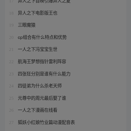
异人之下首映引爆异人之夏
17
异人之下电影版王也
18
三眼魔猿
19
cp组合有什么特点和优势
20
一人之下冯宝宝生世
21
航海王梦想指针雷利阵容
22
四张狂分别是谁有什么能力
23
四徒弟为什么杀老天师
24
元尊中的周元最后娶了谁
25
一人之下漫画在线看
26
狐妖小红娘竹业篇动漫配音表
27