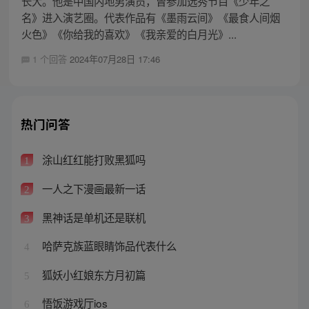
长大。他是中国内地男演员，曾参加选秀节目《少年之
名》进入演艺圈。代表作品有《墨雨云间》《最食人间烟
火色》《你给我的喜欢》《我亲爱的白月光》...
1 个回答
2024年07月28日 17:46
热门问答
涂山红红能打败黑狐吗
1
一人之下漫画最新一话
2
黑神话是单机还是联机
3
哈萨克族蓝眼睛饰品代表什么
4
狐妖小红娘东方月初篇
5
悟饭游戏厅ios
6