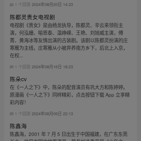
1 个回答
2024年08月20日 14:23
陈都灵贵女电视剧
电视剧《贵女》是由杨龙执导，陈都灵、辛云来领衔主
演，何泓姗、喻恩泰、温峥嵘、王艳、刘旭威主演，傅
菁、黄海冰等友情出演的古装剧。该剧以陈都灵扮演的庄
寒雁为主线，庄寒雁从小被弃养南方乡下，后北上入京，
在权...
1 个回答
2024年08月16日 18:23
陈朵cv
在《一人之下》中，陈朵的配音演员有巩大方和陈婷婷。
原漫画《一人之下》同样精彩，点击按钮下载 App 立享精
彩内容！
1 个回答
2024年08月06日 22:13
陈鑫海
陈鑫海，2001 年 7 月 5 日出生于中国福建，在广东东莞