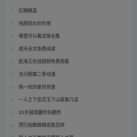
红眼睛蓝
7
纯质阳炎的作用
8
哪里可以看龙珠全集
9
遮天全文免费阅读
10
航海王在线视频免费观看
11
沧元图第二季动漫
12
杨一叹的家世背景
13
一人之下张灵玉下山是第几话
14
23岁胡连馨秒杀娜然
15
西行劫蜘蛛精皮肤怎样
16