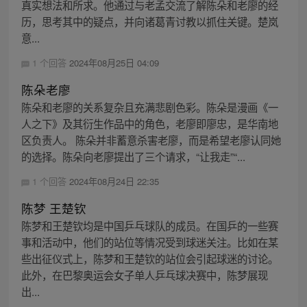
真实想法和所求。他通过与老孟交流了解陈朵和老廖的经
历，思考其中的疑点，并向诸葛青讨教以抓住关键。楚岚
意...
1 个回答
2024年08月25日 04:09
陈朵老廖
陈朵和老廖的关系复杂且充满悲剧色彩。陈朵是漫画《一
人之下》及其衍生作品中的角色，老廖即廖忠，是华南地
区负责人。 陈朵并非蓄意杀害老廖，而是希望老廖认同她
的选择。陈朵向老廖提出了三个请求，“让我走”“...
1 个回答
2024年08月24日 22:35
陈梦 王楚钦
陈梦和王楚钦均是中国乒乓球队的成员。在国乒的一些赛
事和活动中，他们的站位等情况受到球迷关注。比如在某
些出征仪式上，陈梦和王楚钦的站位会引起球迷的讨论。
此外，在巴黎奥运会女子单人乒乓球决赛中，陈梦展现
出...