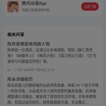
腾讯动漫App
者卖报小郎君同名小说 QQ群号：
立即下载
799493374
海量正版漫画畅快看
相关问答
陈烨是哪部电视剧人物
陈烨是一位演员，出演过众多电视剧，例如《薛仁贵传
奇》《新都市人》《梅花计划》《菜刀班尖刀连》《乞丐
皇帝与大脚皇后传奇》等。
1 个回答
2024年11月03日 21:27
陈朵详细经历
陈朵自婴儿时期就被药仙会用来炼蛊，她是 49 个孩子中唯
一的存活者，从此成为令人闻风丧胆的蛊身圣童。后来被
哪都通公司救出，被安排了舒适的生活环境，并有老廖照
顾。但因过去的经历，她性格孤僻冷漠，无法像正...