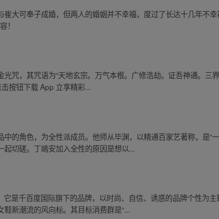
与崔大可奉子成婚，但两人的婚姻并不幸福，度过了长达十几年不幸
内容！
金光咒，其咒语为“天地玄宗。万气本根。广修浩劫。证吾神通。三
钮下载 App 立享精彩...
品中的角色，为全性派成员。他师从毕渊，以精通百家艺著称，是“一
起切磋。丁嶋安加入全性的原因是想以...
牌。它是千百度国际旗下的品牌，以时尚、自信、诱惑的品牌个性为主
鞋新潮流的风向标。其目标消费群是“...