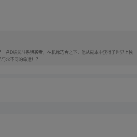
是一名D级武斗系猎袭者。在机缘巧合之下，他从副本中获得了世界上独一
己与众不同的命运！？