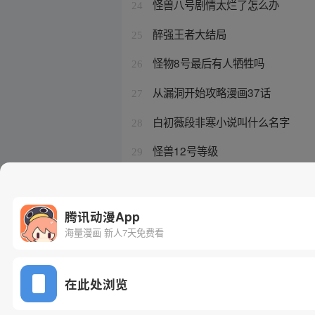
怪兽八号剧情太烂了怎么办
24
醉强王者大结局
25
怪物8号最后有人牺牲吗
26
从漏洞开始攻略漫画37话
27
白初薇段非寒小说叫什么名字
28
怪兽12号等级
29
怪物8号在线观看免费高清10
30
腾讯动漫App
海量漫画 新人7天免费看
在此处浏览