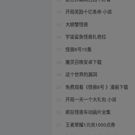
开局奖励十亿条命 小说
14
大螃蟹怪兽
15
宇宙鲨鱼怪兽扎奇拉
16
怪兽8号15集
17
魔灵召唤安卓下载
18
这个世界的漏洞
19
免费观看《怪兽8号 》漫画下载
20
开局一天一个大礼包 小说
21
疯狂怪兽车动画片全集
22
王者荣耀1元充1000点券
23