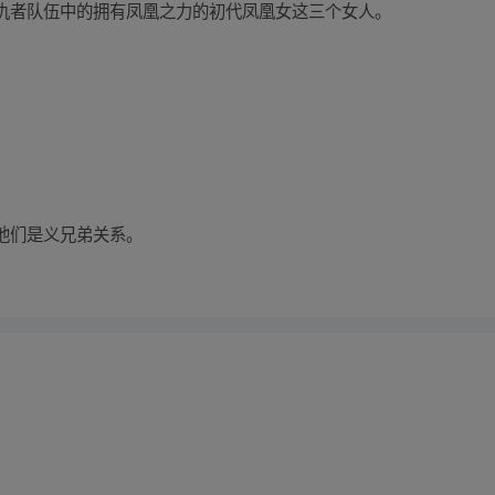
仇者队伍中的拥有凤凰之力的初代凤凰女这三个女人。
他们是义兄弟关系。