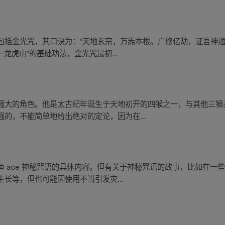
包括金光咒，其口诀为：“天地玄宗，万炁本根。广修亿劫，证吾神
一龙虎山”的基础功法，金光咒最初...
强大的角色。他是太古纪年诞生于天地初开的四猴之一，与其他三猴
的，不能简单地给出绝对的定论，因为在...
 ace 神秘咒语的具体内容。但有关于神秘咒语的故事，比如在一
长等，但也可能因使用不当引发灾...