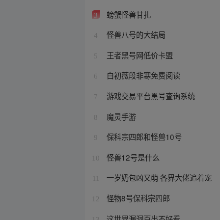
螃蟹怪兽甘扎
3
怪兽八号的大结局
4
王者黑号网低价卡盟
5
白初薇段非寒免费阅读
6
游戏交易平台黑号查询系统
7
魔灵手游
8
保科宗四郎和怪兽10号
9
怪兽12号是什么
10
一岁奶包凶又萌 各界大佬追着宠
11
怪物8号保科宗四郎
12
这世界漏洞百出不好看
13