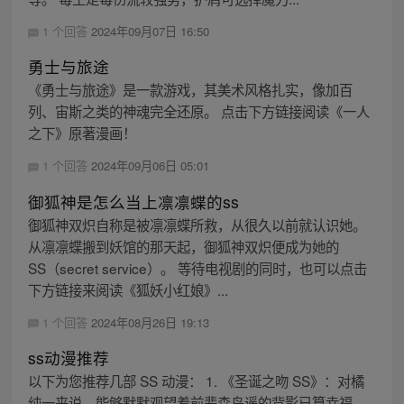
1 个回答
2024年09月07日 16:50
勇士与旅途
《勇士与旅途》是一款游戏，其美术风格扎实，像加百
列、宙斯之类的神魂完全还原。 点击下方链接阅读《一人
之下》原著漫画！
1 个回答
2024年09月06日 05:01
御狐神是怎么当上凛凛蝶的ss
御狐神双炽自称是被凛凛蝶所救，从很久以前就认识她。
从凛凛蝶搬到妖馆的那天起，御狐神双炽便成为她的
SS（secret service）。 等待电视剧的同时，也可以点击
下方链接来阅读《狐妖小红娘》...
1 个回答
2024年08月26日 19:13
ss动漫推荐
以下为您推荐几部 SS 动漫： 1. 《圣诞之吻 SS》：对橘
纯一来说，能够默默观望着前辈森岛遥的背影已算幸福，