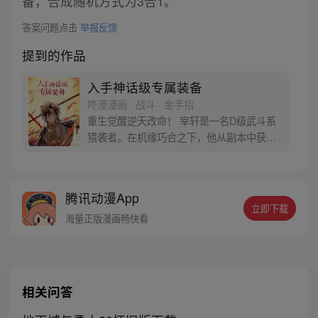
备，合成随机方式为3合1。
答案问题点击
举报反馈
提到的作品
入手神话级专属装备
咚漫漫画 · 战斗 · 金手指
重生觉醒逆天改命！ 宰轩是一名D级武斗系
猎袭者。在机缘巧合之下，他从副本中获得
了世界上独一无二的神话级专属装备“奥丁遗
失之眼”，从此便重新开启了自己与众不同的
命运！？
腾讯动漫App
立即下载
海量正版漫画畅快看
相关问答