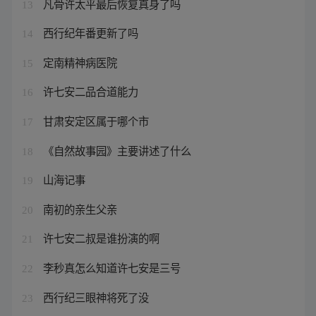
凡骨许太平最后恢复真身了吗
13
西行纪年番更新了吗
14
定南精神病医院
15
许七安二品合道能力
16
甘肃安定区属于哪个市
17
《自然故事园》主要讲述了什么
18
山海记事
19
南初的亲生父亲
20
许七安二叔是谁扮演的啊
21
李秒真怎么知道许七安是三号
22
西行纪三眼神将死了没
23