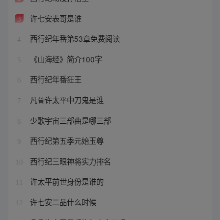
许七安表哥是谁
3
西行纪年番第53章免费阅读
4
《山海经》简介100字
5
西行纪年番狂王
6
凡骨许太平中刀鬼是谁
7
少歌宇宙三部曲是哪三部
8
西行纪第五季元始玉尊
9
西行纪三眼神将实力排名
10
许太平前世身份是谁的
11
许七安二品什么时候
12