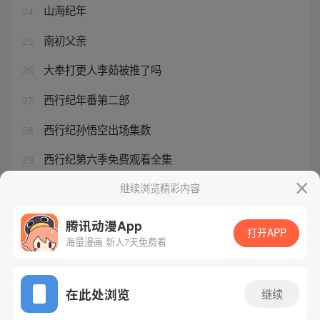
山海纪年
24
南初父亲
25
大奉打更人李茹被推了吗
26
西行纪年番第二部
27
西行纪孙悟空出场集数
28
西行纪第六季免费观看全集
29
星辰山海经官网远古服
继续浏览精彩内容
30
腾讯动漫App
打开APP
海量漫画 新人7天免费看
腾讯漫画
起点读书
QQ阅读
网站备案/许可证号：粤B2-20090059-5
在此处浏览
继续
Copyright©1998 - 2026 Tencent. All Rights Reserved