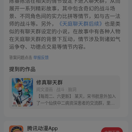
陈睿陈洁在相关的情节设定下进入聊天群，从而
展开一系列精彩故事，其中包含奇幻的战斗场
景、不同角色间的实力比拼等情节，如与古一法
师的战斗等。另外，
《天庭聊天群后续》
也是类
似的有聊天群设定的小说，在故事中有各种人物
在天庭聊天群的背景下互动，情节涉及到诸如气
运争夺、功德点交易等情节内容。
答案问题点击
举报反馈
提到的作品
修真聊天群
阅文漫画 · 战斗 · 脑洞
【每周二、六更新】 某天，宋书航意外加入
了一个仙侠中二病资深患者的交流群，里面
的群友们都以“道友”相称，群名片都是各种
府主、洞主、真人、天师，连群主走失的宠
物犬都称为大妖犬离家出走。整天聊的是炼
腾讯动漫App
丹、闯秘境、炼功经验啥的。 突然有一天，