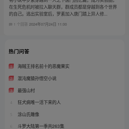
在生死危机时被拉入聊天群，群成员都是穿越到各个世界
的自己。逃出实验室后，罗素加入唐门踏上异人修...
1 个回答
2024年07月24日 11:00
热门问答
海贼王排名前十的恶魔果实
1
混沌魔猿孙悟空小说
2
最强山村
3
狂犬病唯一活下来的人
4
涂山氏雕像
5
斗罗大陆第一季共263集
6