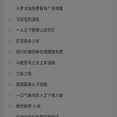
斗罗大陆免费看有广告弹窗
7
冯宝宝的演技
8
一人之下野茅山还形钉
9
厉雪扬多少岁
10
西行纪第四季在线播放免费
11
斗破苍穹之大主宰漫画
12
万妖之祖
13
南国篇毒公子结局
14
一口气看完异人之下真人版
15
绝世妖帝 小说
16
狂神动画片免费观看国语