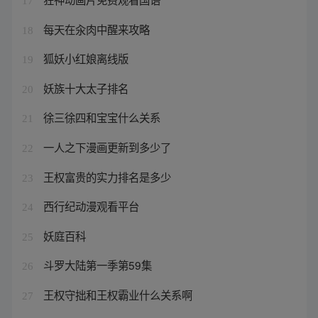
17
每天在汆肉中醒来攻略
18
狐妖小红娘离线版
19
妖族十大太子排名
20
徐三徐四和宝宝什么关系
21
一人之下漫画更新到多少了
22
王权富贵的实力排名是多少
23
西行纪动漫观看平台
24
妖庭百科
25
斗罗大陆第一季第59集
26
王权守拙和王权霸业什么关系啊
27