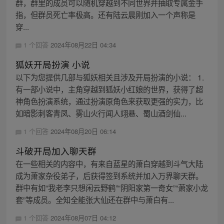
群，群里的成员可以随机穿越到不同世界并抽取专属金手
指，但群员死亡率极高。还有陆云晨刚加入一个声称是
穿...
1 个回答
2024年08月22日 04:34
狐妖开局扮演 小说
以下为您提供几部与狐妖相关且涉及开局扮演的小说： 1.
有一部小说中，主角穿越到狐妖小红娘的世界，获得了超
神角色扮演系统，通过扮演原角色来获取更强的实力，比
如暗影刺客青凤、雾山火行闻人翊悬、蜀山酒剑仙...
1 个回答
2024年08月20日 06:14
斗破开局加入聊天群
在一些相关的内容中，有来自蓝星的萧白穿越到斗气大陆
成为萧家杂役弟子，后获得签到系统并加入万界聊天群。
群中有如“我老李只想闲云野鹤”“阴阳家第一奇女”“萧家小龙
套”等成员。全知全能张大仙还在群中与萧白有...
1 个回答
2024年08月07日 04:12