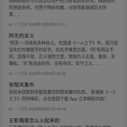
但纯质阳炎可以用涂山特产的九转玄阴水扑灭。纯质阳炎
的用途多样，可用于降妖伏魔，对妖怪能造成巨大伤
害，...
1 个回答
2024年10月05日 21:21
阿无的含义
“阿无”一词具有多种含义。在国漫《一人之下》中，是冯宝
宝失忆时被赋予的名字。在名字寓意方面，“阿”有刚正不
阿、坚强不屈、正义凛然之意，常指为人正直、善良、无
偏私；“无”有自由自在、没有杂念、安宁之义，...
1 个回答
2024年10月05日 04:52
张楚岚重伤
目前未获取到张楚岚重伤的相关确切信息。 原漫画《一人
之下》同样精彩，点击按钮下载 App 立享精彩内容！
1 个回答
2024年08月21日 04:19
王影璐是怎么火起来的