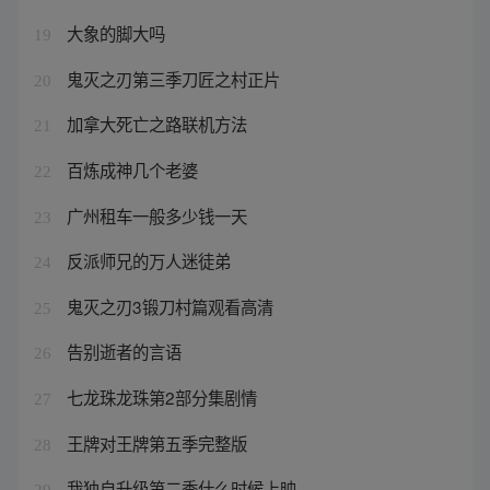
大象的脚大吗
19
鬼灭之刃第三季刀匠之村正片
20
加拿大死亡之路联机方法
21
百炼成神几个老婆
22
广州租车一般多少钱一天
23
反派师兄的万人迷徒弟
24
鬼灭之刃3锻刀村篇观看高清
25
告别逝者的言语
26
七龙珠龙珠第2部分集剧情
27
王牌对王牌第五季完整版
28
我独自升级第二季什么时候上映
29