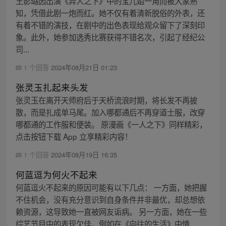
王影璐因出演《异人之下》中的宝儿姐一角而被大家熟
知，凭借此剧一炮而红。她不仅有着清新脱俗的外表，还
有着不错的演技，在剧中的出色表现给观众留下了深刻印
象。此外，她参加选秀比赛获得不错名次，引起了经纪公
司...
1 个回答
2024年08月21日 01:23
张灵玉扎起来头发
张灵玉在离开天师府后于天桥流浪时期，将长发不再披
散，而是扎成单马尾。加入哪都通后不再穿道士服，改穿
哪都通的工作服和便装。 原漫画《一人之下》同样精彩，
点击按钮下载 App 立享精彩内容！
1 个回答
2024年08月19日 16:35
何蓝逗为何火不起来
何蓝逗火不起来的原因可能有以下几点： 一方面，她把握
不住机会，没有充分意识到自身条件并非最优，却总想依
赖资源，这导致她一直被网友诟病。 另一方面，她在一些
综艺节目中的表现欠佳，例如在《向往的生活》中情...