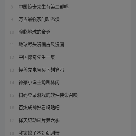
中国惊奇先生有第二部吗
8
万古最强宗门动态漫
9
降临地球的帝尊
10
地球尽头漫画古风漫画
11
中国惊奇先生一集
12
怪兽充电宝买下划算吗
13
神豪小说主角叫林闲
14
扫码登录游戏的软件使命召唤
15
百炼成神好看吗贴吧
16
择天记动画片第六季
17
我家娘子不对劲剧情
18