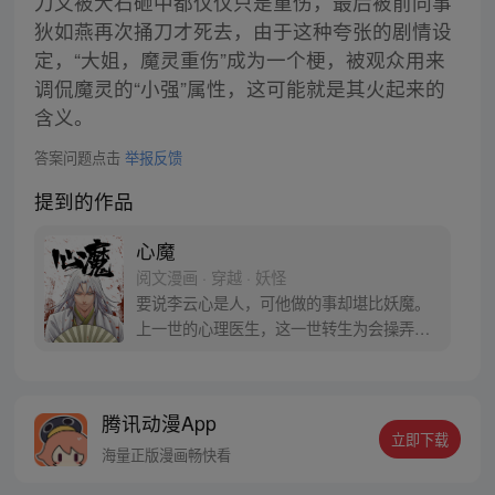
刀又被大石砸中都仅仅只是重伤，最后被前同事
狄如燕再次捅刀才死去，由于这种夸张的剧情设
定，“大姐，魔灵重伤”成为一个梗，被观众用来
调侃魔灵的“小强”属性，这可能就是其火起来的
含义。
答案问题点击
举报反馈
提到的作品
心魔
阅文漫画 · 穿越 · 妖怪
要说李云心是人，可他做的事却堪比妖魔。
上一世的心理医生，这一世转生为会操弄术
法的画师，可他最会操弄的，还是人心。 被
道统追杀，与妖魔为伍。无论是人是妖，最
终都会沦为李云心的棋子。 就连拿人魂魄的
腾讯动漫App
黑白阎君见了他也要问一句：食人心魔何处
立即下载
来？ 李云心食人，也食人心。
海量正版漫画畅快看