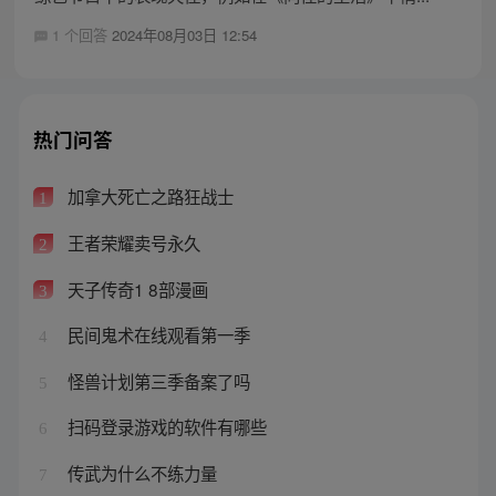
1 个回答
2024年08月03日 12:54
热门问答
加拿大死亡之路狂战士
1
王者荣耀卖号永久
2
天子传奇1 8部漫画
3
民间鬼术在线观看第一季
4
怪兽计划第三季备案了吗
5
扫码登录游戏的软件有哪些
6
传武为什么不练力量
7