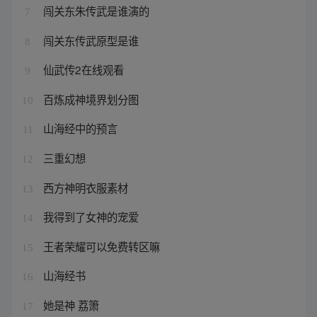
闯关东朱传武是谁演的
7
闯关东传武原型是谁
8
仙武传2在线观看
9
百炼成神境界划分图
10
山海经中的预言
11
三重幻想
12
西方神明衣服素材
13
我得到了女神的宠爱
14
王者荣耀可以免费转区嘛
15
山海经书
16
她是神 荔箫
17