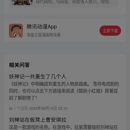
现代网吧，与网管、网友等人结识，得知了
自己后世是亡国之君，被后人评价昏庸无能
后，奋发图强，回到古代改头换面，逐渐变
强。 刘禅能否用现代获得的下先进装备、自
腾讯动漫App
然科学、人文知识运用在古代战场及朝堂之
立即下载
上，对东汉末年形成了降维打击？能否摆
海量正版漫画畅快看
脱“扶不起的阿斗”这一蔑称？
相关问答
妖神记一共重生了几个人
《妖神记》中明确提到重生的人物是聂离。 等待电视剧的
同时，也可以点击下方链接来阅读《狐妖小红娘》原著提
前了解剧情了！
1 个回答
2024年08月15日 03:10
刘禅站在板凳上曹安琪拉
这是一款游戏的名称。在游戏中，玩家需要操控刘禅站在