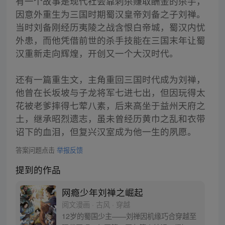
有一个故事是现代社会靠刺杀赚取酬金的杀手，
因意外重生为三国时期蜀汉皇帝刘备之子刘禅。
当时刘备刚经历夷陵之战含恨白帝城，蜀汉内忧
外患，而他凭借前世的杀手技能在三国末年让蜀
汉重新走向辉煌，开创又一个大汉时代。
还有一篇重生文，主角重回三国时代成为刘禅，
他曾在长坂坡与子龙将军七进七出，但因玩得太
花被老爹摔得七荤八素，后来高坐于益州天府之
土，继承昭烈遗志，虽未曾经历黄巾之乱和衣带
诏下的血泪，但复兴汉室成为他一生的夙愿。
答案问题点击
举报反馈
提到的作品
网瘾少年刘禅之崛起
阅文漫画 · 古风 · 穿越
12岁的蜀国少主——刘禅因机缘巧合穿越至