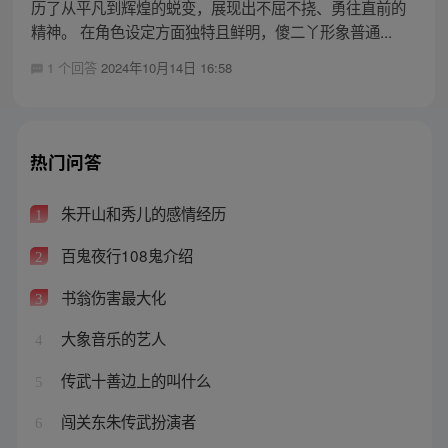
历了从平凡到辉煌的蜕变，展现出不屈不挠、勇往直前的
精神。 在角色设定方面独特且鲜明，傻二丫形象普通...
1 个回答
2024年10月14日 16:58
热门问答
朱开山和秀儿的感情经历
1
百鬼夜行108鬼介绍
2
书翁伤害最大化
3
大象音乐的艺人
4
传武十善边上的叫什么
5
闯关东朱传武扮演者
6