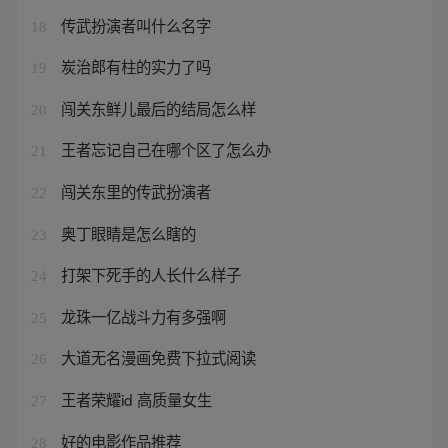
传武扮演者叫什么名字
18
炭治郎有柱的实力了吗
19
闯关东鲜儿最后的结局怎么样
20
王者忘记自己在哪个区了怎么办
21
闯关东里的传武扮演者
22
奥丁眼睛是怎么瞎的
23
打架下死手的人长什么样子
24
龙珠一亿战斗力有多强啊
25
大道无名漫画免费下拉式阅读
26
王者荣耀id 高质量女生
27
好的电影作品推荐
28