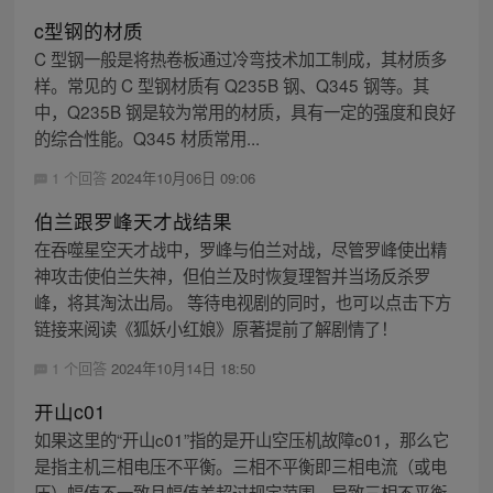
c型钢的材质
C 型钢一般是将热卷板通过冷弯技术加工制成，其材质多
样。常见的 C 型钢材质有 Q235B 钢、Q345 钢等。其
中，Q235B 钢是较为常用的材质，具有一定的强度和良好
的综合性能。Q345 材质常用...
1 个回答
2024年10月06日 09:06
伯兰跟罗峰天才战结果
在吞噬星空天才战中，罗峰与伯兰对战，尽管罗峰使出精
神攻击使伯兰失神，但伯兰及时恢复理智并当场反杀罗
峰，将其淘汰出局。 等待电视剧的同时，也可以点击下方
链接来阅读《狐妖小红娘》原著提前了解剧情了！
1 个回答
2024年10月14日 18:50
开山c01
如果这里的“开山c01”指的是开山空压机故障c01，那么它
是指主机三相电压不平衡。三相不平衡即三相电流（或电
压）幅值不一致且幅值差超过规定范围，导致三相不平衡