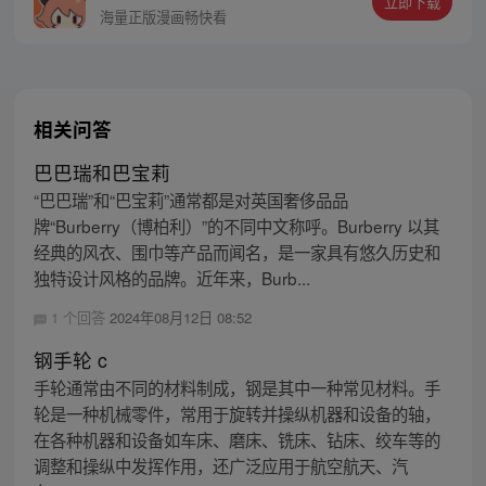
立即下载
还形成了人类分身。最终，罗峰迈出了他所
海量正版漫画畅快看
在的星球，走向了宇宙
相关问答
巴巴瑞和巴宝莉
“巴巴瑞”和“巴宝莉”通常都是对英国奢侈品品
牌“Burberry（博柏利）”的不同中文称呼。Burberry 以其
经典的风衣、围巾等产品而闻名，是一家具有悠久历史和
独特设计风格的品牌。近年来，Burb...
1 个回答
2024年08月12日 08:52
钢手轮 c
手轮通常由不同的材料制成，钢是其中一种常见材料。手
轮是一种机械零件，常用于旋转并操纵机器和设备的轴，
在各种机器和设备如车床、磨床、铣床、钻床、绞车等的
调整和操纵中发挥作用，还广泛应用于航空航天、汽