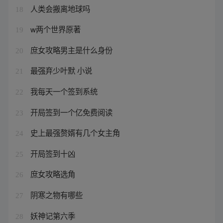
人类会搬离地球吗
18
w两个世界原著
19
庶女攻略男主是什么身份
20
最强弃少叶默 小说
21
我每天一个签到系统
22
开局签到一个亿免费阅读
23
史上最强赘婿有几个女主角
24
开局签到十凶
25
庶女攻略选角
26
阴寒之物有哪些
27
妖神记第六季
28