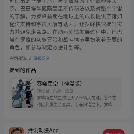
创造出的智能生命，与罗峰互为主仆或师徒关
系。巴巴塔掌握陨墨星不传秘法以及对整个宇宙
的了解，为罗峰前期在地球上的成长提供了诸如
秘法支持和宇宙见解等助力，让罗峰快速提升实
力并避免走弯路。在动画剧情发展过程中，巴巴
塔在罗峰的众多冒险和战斗情节里扮演着重要的
角色，如参与制定救援计划等。
答案问题点击
举报反馈
提到的作品
吞噬星空（神漫版）
神漫君 · 系统 · 热血
罗峰所在的星球经历了一场大灾难，各个物
种因此发生了变异。阴差阳错之下，罗峰得
到了陨墨星主人的传承，成为了世界三大强
者之一。然而，在某次与星空吞噬巨兽的大
战中，罗峰不慎失去了肉身。于是，他趁机
腾讯动漫App
取而代之，成为了新的星空吞噬巨兽，同时