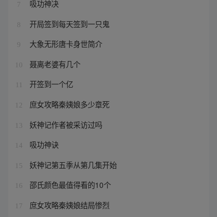
吸功神决
7
开局签到每天签到一只鬼
8
大象无形唐卡身世简介
9
聂离老婆有几个
10
开签到一个亿
11
庶女攻略秦姨娘多少章死
12
妖神记作者被采访过吗
13
吸功神诀
14
妖神记第五季从第几集开始
15
邵氏颜色最值得看的10个
16
庶女攻略秦姨娘结局惨烈
17