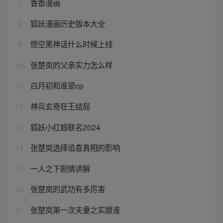
香香漫画
7
狐妖漫画历史版本大全
8
悟空黑神话什么时候上线
9
张楚岚的父亲实力怎么样
10
白月初和谁是cp
11
神兵玄奇狂王结局
12
狐妖小红娘联名2024
13
张楚岚选择追查真相的影响
14
一人之下剧情讲解
15
张楚岚的武功有多厉害
16
张楚岚第一次夫妻之实跟谁
17