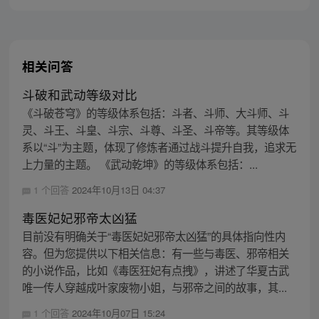
相关问答
斗破和武动等级对比
《斗破苍穹》的等级体系包括：斗者、斗师、大斗师、斗
灵、斗王、斗皇、斗宗、斗尊、斗圣、斗帝等。其等级体
系以“斗”为主题，体现了修炼者通过战斗提升自我，追求无
上力量的主题。 《武动乾坤》的等级体系包括：...
1 个回答
2024年10月13日 04:37
毒医妃妃邪帝太凶猛
目前没有明确关于“毒医妃妃邪帝太凶猛”的具体指向性内
容。但为您提供以下相关信息：有一些与毒医、邪帝相关
的小说作品，比如《毒医狂妃有点拽》，讲述了华夏古武
唯一传人穿越成叶家废物小姐，与邪帝之间的故事，其...
1 个回答
2024年10月07日 15:24