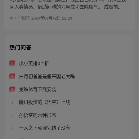
回人类情感，借助问雅的力量成功去除魔气。 成魔前...
1 个回答
2024年09月12日 22:20
热门问答
小小英雄0.1折
1
白月初爸爸是傲来国老大吗
2
龙珠体育下载安装
3
腾讯投资的《悟空》上线
4
孙悟空的六种形态
5
一人之下动漫完结了没有
6