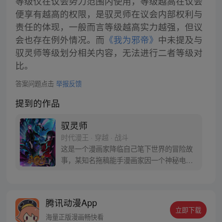
等级仅在议会势力范围内使用，等级越高在议会
便享有越高的权限，是驭灵师在议会内部权利与
责任的体现，一般而言等级越高实力越强，但议
会也存在例外情况。而
《我为邪帝》
中未提及与
驭灵师等级划分相关内容，无法进行二者等级对
比。
答案问题点击
举报反馈
提到的作品
驭灵师
时代漫王 · 穿越 · 战斗
这是一个漫画家降临自己笔下世界的冒险故
事，某知名拖稿能手漫画家因一个神秘电话
穿越到了自己的作品里，化身光头配角王小
明，身为作者的他怎么会只甘心做个配角！
可是就算是造物主又真的能改变最后的命运
腾讯动漫App
吗？【授权/每周三、周六更新】 官方QQ群
立即下载
【驭灵师议会：186887263】
海量正版漫画畅快看