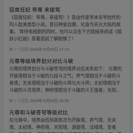
驭兽狂妃 帝尊 来接驾
《驭兽狂妃：帝尊，来接驾！》是由作家爷本非爷创作的
同人耽美类型小说。昔日神皇自爆，化身为天元大陆的故
事。 等待电视剧的同时，也可以点击下方链接来阅读《狐
妖小红娘》原著提前了解剧情了！
1 个回答
2024年10月05日 21:14
元尊等级境界划分对比斗破
元尊的境界划分与斗破苍穹的境界对应关系如下： 元尊的
开脉境相当于斗破的九段斗之气；养气境相当于斗破的斗
者境；天关境相当于斗破的斗师与大斗师；太初境相当于
斗破的斗灵境界；神府境相当于斗破的斗王强者；天阳...
1 个回答
2024年10月03日 00:55
元尊和斗破苍穹等级对比
在元尊中，境界由低到高依次为开脉境、养气境、天关
境、太初境、神府境、天阳境、源婴境、法域境、圣者