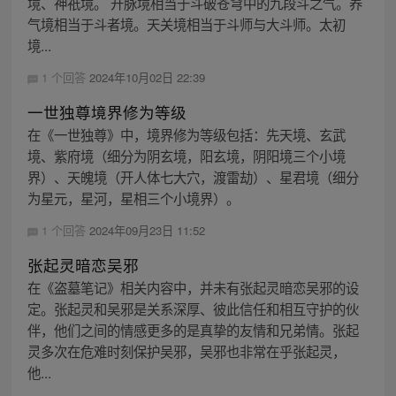
境、神祇境。 开脉境相当于斗破苍穹中的九段斗之气。养
气境相当于斗者境。天关境相当于斗师与大斗师。太初
境...
1 个回答
2024年10月02日 22:39
一世独尊境界修为等级
在《一世独尊》中，境界修为等级包括：先天境、玄武
境、紫府境（细分为阴玄境，阳玄境，阴阳境三个小境
界）、天魄境（开人体七大穴，渡雷劫）、星君境（细分
为星元，星河，星相三个小境界）。
1 个回答
2024年09月23日 11:52
张起灵暗恋吴邪
在《盗墓笔记》相关内容中，并未有张起灵暗恋吴邪的设
定。张起灵和吴邪是关系深厚、彼此信任和相互守护的伙
伴，他们之间的情感更多的是真挚的友情和兄弟情。张起
灵多次在危难时刻保护吴邪，吴邪也非常在乎张起灵，
他...