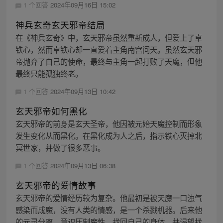
1 个回答
2024年09月16日 15:02
神兵玄奇玄天邪帝结局
在《神兵玄奇》中，玄天邪帝虽然重新成人，但爱上了卓
铁心，然而卓铁心却一直爱着主角南宫问天。虽然玄天邪
帝抛弃了自己的使命，最终与主角一起打败了天魔，但他
最终只能孤独终老。
1 个回答
2024年09月13日 10:42
玄天邪帝如何黑化
玄天邪帝的前身是玄天圣帝，他因被元始天魔控制而形象
发生变化从而黑化。在黑化成为人之后，指示铁心灭掉北
冥世家，并做了很多恶事。
1 个回答
2024年09月13日 06:38
玄天邪帝的爱情故事
玄天邪帝的爱情经历较为复杂。他最初是被天魔一口浊气
感染而成魔，没有人类的情感，是一个杀戮机器。后来他
的元灵分离，意识压制魔性，找回自己的身体，并渴望找