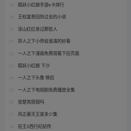
狐妖小红娘手游s卡排行
18
王权富贵回到过去的小说
19
涂山红红亲过那些人
20
异人之下小师叔谁演的好看
21
一人之下漫画免费观看下拉页面
22
狐妖小红娘 下沙
23
一人之下头像 情侣
24
一人之下电视剧免费播放全集
25
张楚岚很弱吗
26
风正豪灭王家多少集
27
狂王3西行纪前传
28