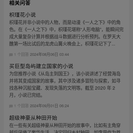
相关问答
枳瑾花小说
枳瑾花并非小说中的人物，而是动漫《一人之下》中的角
色。在《一人之下》中，枳瑾花堪称“人形电脑”，能瞬间完
成大量复杂计算并根据战斗数据进行分析预判。在罗天大
醮第一场比试后的龙虎山篝火晚会上，枳瑾花记下了...
1 个回答
2024年08月06日 03:44
买巨型岛屿建立国家的小说
为您推荐小说《从岛主到国王》，该小说讲述了经营海岛
并将其变成国家的故事，其中涉及诸多冒险与探索，如寻
找各种沉船宝藏、发现失落的文明等。截至 2020 年 2
月，小说已完结。
1 个回答
2024年09月01日 06:24
超级神豪从种田开始
在一些有关超级神豪从种田开始的故事中，比如有主角穿
越后厌倦了奢华生活，决定回归乡村种田，如李昂作为首