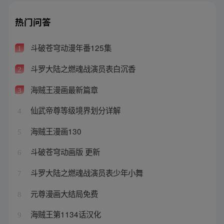
热门问答
斗破苍穹动漫年番125集
1
斗罗大陆之燃魂战演员表白沉香
2
海贼王漫画最新篇章
3
仙武帝尊等级境界划分详解
4
海贼王漫画130
5
斗破苍穹动画版 更新
6
斗罗大陆之燃魂战演员表少年小舞
7
元尊漫画大结局免费
8
海贼王第1134话汉化
9