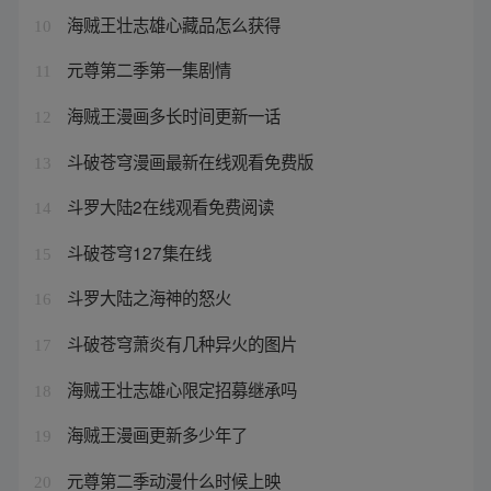
海贼王壮志雄心藏品怎么获得
10
元尊第二季第一集剧情
11
海贼王漫画多长时间更新一话
12
斗破苍穹漫画最新在线观看免费版
13
斗罗大陆2在线观看免费阅读
14
斗破苍穹127集在线
15
斗罗大陆之海神的怒火
16
斗破苍穹萧炎有几种异火的图片
17
海贼王壮志雄心限定招募继承吗
18
海贼王漫画更新多少年了
19
元尊第二季动漫什么时候上映
20