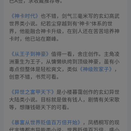
已A签，求收藏推荐等。
《神卡时代》
也不错，剑气三毫米写的玄幻高武
世界类小说。纪若尘穿越到有“神卡”体系的世
界，他能融合神卡升级，在别人还在苦苦培养神
卡时，他已站在巅峰。
《从王子到神豪》
值得一看，舍庄创作。主角凌
洲重生为王子，从慵懒纨绔到顶级神豪，虽有小
毒点但整体是轻松爽文，类似
《神级败家子》
，
创意不错，书荒可看。
《异世之富甲天下》
是小楼暮霭创作的玄幻异世
大陆类小说。目标就是做有钱人，剧情有关宋歌
等，想赚钱砸天下的可看。
《暴富从世界贬值百万倍开始》
，凤栖桐写的现
代言情都市异能类小说。世界贬值百万倍，盛小