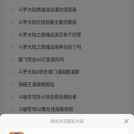
斗罗大陆燃魂战动漫在线观看
21
斗罗大陆在线观看全集完整版
22
斗罗大陆之燃魂战演员表千仞雪
23
斗罗大陆之燃魂战海神岛拍了吗
24
路飞赏金45亿是真的吗
25
斗罗大陆2绝世唐门漫画酷漫屋
26
海贼王漫画情报站
27
斗破苍穹异火排名榜及拥有者
28
斗破苍穹32集在线观看视频
29
动漫抢先看的软件推荐
继续浏览精彩内容
30