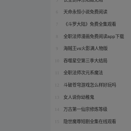
天命永恒小说免费阅读
6
《斗罗大陆》免费全集观看
7
全职法师漫画免费阅读app下载
8
海贼王vs火影满人物版
9
吞噬星空第三季大结局
10
全职法师次元系魔法
11
斗破苍穹游戏怎么样好玩吗
12
女人说你幼稚鬼
13
万古第一仙宗修炼等级
14
隐世魔尊短剧全集在线观看
15