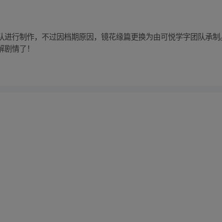
队进行制作，不过因档期原因，镜花缘篇更换为由可悦学字团队承制
解剧情了！