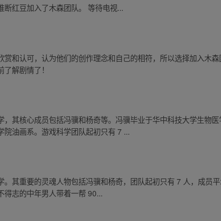
断红豆加入了木森团队。 等待电视...
欣赏和认可，认为他们的创作理念和自己的相符，所以选择加入木森
前了解剧情了！
学，其核心成员包括冯骥和杨奇等。冯骥毕业于华中科技大学生物医
油画系。游戏科学团队起初只有 7 ...
。其重要的灵魂人物包括冯骥和杨奇，团队起初只有 7 人，成员平均
志的中年男人带着一帮 90...