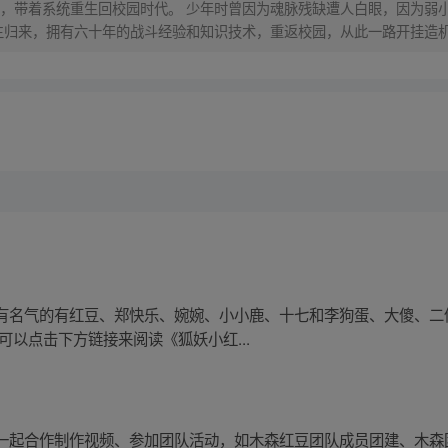
，带着系统重生回校园时代。 少年时曾因为魂脉残缺遭人白眼，因为弱
生归来，拥有六十年的战斗经验和知识技术，重返校园，从此一路开挂造机
有名气的有红豆、郑快乐、婉婉、小小鹿、十七和李狗蛋、大傻、二
可以点击下方链接来阅读《狐妖小红...
一起合作制作视频、参加团队活动，如木森红豆团队成员团建、木森