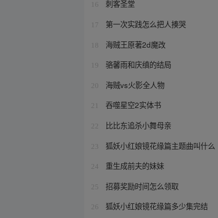
刺客圣堂
16
第一次实践怎么把人揍哭
17
海贼王原著2d魔改
18
骆馨雨和庆缜的结局
19
海贼vs火影全人物
20
吞噬星空2实体书
21
比比东追杀小舞母亲
22
狐妖小红娘镜花缘篇主题曲叫什么
23
重生成前夫的妹妹
24
招募奖励时间怎么领取
25
狐妖小红娘镜花缘篇多少集完结
26