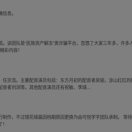
确信息。
现。该团队是“民族资产解冻”类诈骗平台，忽悠了大家三年多，许多
享精彩内容！
、任京浩。主要配音演员包括：东方月初的配音者吴韬，涂山红红的
音者刘浏等。其他配音演员还有祝敏、李靖...
行制作，不过镜花缘篇因档期原因更换为由可悦学字团队承制。 等
了！