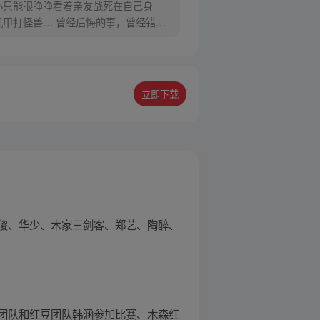
小只能眼睁睁看着亲友战死在自己身
甲打怪兽… 曾经后悔的事，曾经错过
立即下载
傻、华少、木家三剑客、郑艺、陶醉、
团队和红豆团队韩涵参加比赛、木森红