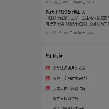
1 个回答
2024年08月06日 04:19
狐妖小红娘创作团队
《狐妖小红娘》之前一直由洛水花原团
链接来阅读《狐妖小红娘》原著提前了
1 个回答
2024年08月06日 03:38
热门问答
全职法师唐月的老公
1
吞噬星空啥时候完结的
2
我是大神仙琳娜结局
3
魔神皇枫秀结局
4
长生剑神东阳姬无瑕
5