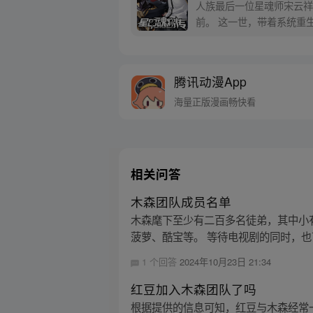
人族最后一位星魂师宋云祥
前。 这一世，带着系统重
的人，这一次将不留遗憾。
腾讯动漫App
海量正版漫画畅快看
相关问答
木森团队成员名单
木森麾下至少有二百多名徒弟，其中小
菠萝、酷宝等。 等待电视剧的同时，也
1 个回答
2024年10月23日 21:34
红豆加入木森团队了吗
根据提供的信息可知，红豆与木森经常