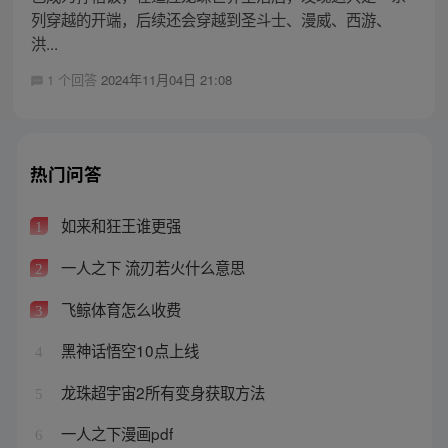
列穿越的开端，后续还会穿越到圣斗士、漫威、西游、
洪...
1 个回答
2024年11月04日 21:08
热门问答
如来和狂王谁更强
1
一人之下 流刃若火什么意思
2
飞鲸体育怎么收费
3
黑神话悟空10点上线
4
龙珠超宇宙2所有变身获取方法
5
一人之下漫画pdf
6