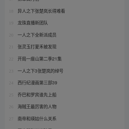
异人之下张楚岚长得难看
18
龙珠直播新团队
19
一人之下全新派成员
20
张灵玉打夏禾被发现
21
开局一座山第二季21集
22
一人之下3张楚岚的绰号
23
西行纪漫画第三部39
24
乔巴和罗宾谁先上船
25
海贼王最厉害的人物
26
南帝和瑛姑什么关系
27