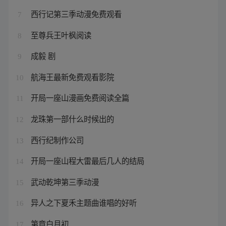
西行记第三季动漫免费观看
7
至尊兵王叶枫阅读
8
成毅 剧
9
航海王最新免费观看影院
10
开局一座山漫画免费阅读全篇
11
龙珠第一部什么时候出的
12
西行纪制作公司
13
开局一座山程大雷最后几人的结局
14
武动乾坤第三季动漫
15
异人之下夏禾主题曲谁唱的好听
16
第章白月初
17