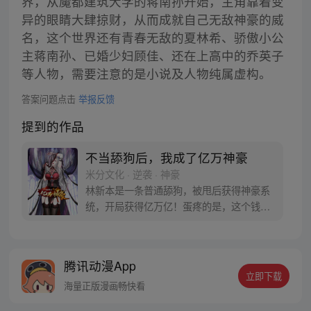
界，从魔都建筑大学的蒋南孙开始，主角靠着变
异的眼睛大肆掠财，从而成就自己无敌神豪的威
名，这个世界还有青春无敌的夏林希、骄傲小公
主蒋南孙、已婚少妇顾佳、还在上高中的乔英子
等人物，需要注意的是小说及人物纯属虚构。
答案问题点击
举报反馈
提到的作品
不当舔狗后，我成了亿万神豪
米分文化 · 逆袭 · 神豪
林新本是一条普通舔狗，被甩后获得神豪系
统，开局获得亿万亿！蛋疼的是，这个钱只
能花在女生身上！没办法，为了花完这些
钱，林新开启了一条不同寻常的神豪逆袭之
路！
腾讯动漫App
立即下载
海量正版漫画畅快看