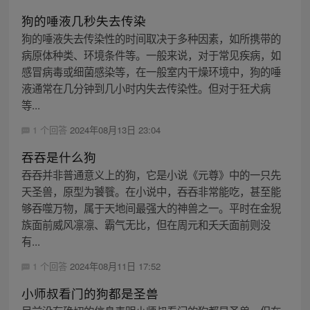
狗的唾液几秒失去传染
狗的唾液失去传染性的时间取决于多种因素，如所携带的
病原体种类、环境条件等。一般来说，对于常见疾病，如
感冒病毒或细菌感染等，在一般室内干燥环境中，狗的唾
液通常在几分钟到几小时内失去传染性。但对于狂犬病
等...
1 个回答
2024年08月13日 23:04
吞吞是什么狗
吞吞并非普通意义上的狗，它是小说《元尊》中的一只先
天圣兽，原型为饕餮。在小说中，吞吞非常能吃，甚至能
够吞噬万物，属于天地间最强大的神兽之一。平时在金猊
族面前威风凛凛、霸气无比，但在周元和夭夭面前则没
有...
1 个回答
2024年08月11日 17:52
小师叔看门的狗都是圣兽