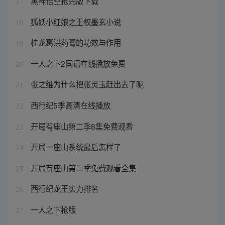
黑神悟空抢先版下载
17
狐妖小红娘之王权墨玄小说
18
桂龙葛洪药膏的功效与作用
19
一人之下2国语在线播放免费
20
张之维为什么把张灵玉赶出去了呢
21
西行纪5季高清在线播放
22
开局有座山第二季8集免费观看
23
开局一座山系统最后怎样了
24
开局有座山第二季免费观看全集
25
西行纪龙王实力排名
26
一人之下枪版
27