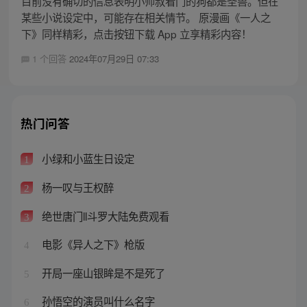
目前没有确切的信息表明小师叔看门的狗都是圣兽。但在
某些小说设定中，可能存在相关情节。 原漫画《一人之
下》同样精彩，点击按钮下载 App 立享精彩内容！
1 个回答
2024年07月29日 07:33
热门问答
小绿和小蓝生日设定
1
杨一叹与王权醉
2
绝世唐门ll斗罗大陆免费观看
3
电影《异人之下》枪版
4
开局一座山银眸是不是死了
5
孙悟空的演员叫什么名字
6