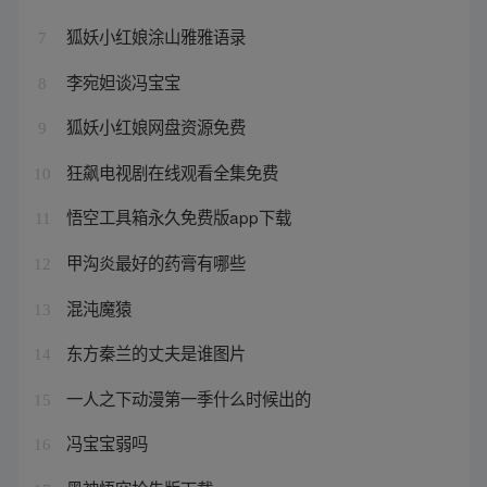
狐妖小红娘涂山雅雅语录
7
李宛妲谈冯宝宝
8
狐妖小红娘网盘资源免费
9
狂飙电视剧在线观看全集免费
10
悟空工具箱永久免费版app下载
11
甲沟炎最好的药膏有哪些
12
混沌魔猿
13
东方秦兰的丈夫是谁图片
14
一人之下动漫第一季什么时候出的
15
冯宝宝弱吗
16