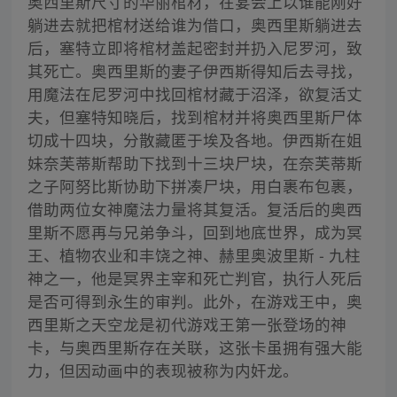
奥西里斯尺寸的华丽棺材，在宴会上以谁能刚好
躺进去就把棺材送给谁为借口，奥西里斯躺进去
后，塞特立即将棺材盖起密封并扔入尼罗河，致
其死亡。奥西里斯的妻子伊西斯得知后去寻找，
用魔法在尼罗河中找回棺材藏于沼泽，欲复活丈
夫，但塞特知晓后，找到棺材并将奥西里斯尸体
切成十四块，分散藏匿于埃及各地。伊西斯在姐
妹奈芙蒂斯帮助下找到十三块尸块，在奈芙蒂斯
之子阿努比斯协助下拼凑尸块，用白裹布包裹，
借助两位女神魔法力量将其复活。复活后的奥西
里斯不愿再与兄弟争斗，回到地底世界，成为冥
王、植物农业和丰饶之神、赫里奥波里斯 - 九柱
神之一，他是冥界主宰和死亡判官，执行人死后
是否可得到永生的审判。此外，在游戏王中，奥
西里斯之天空龙是初代游戏王第一张登场的神
卡，与奥西里斯存在关联，这张卡虽拥有强大能
力，但因动画中的表现被称为内奸龙。