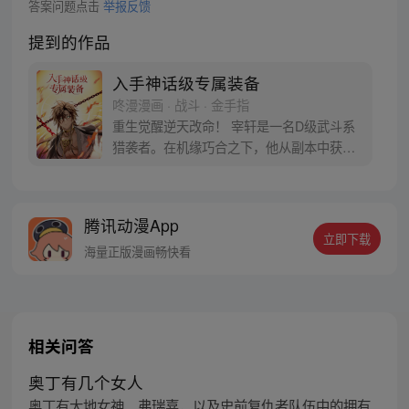
答案问题点击
举报反馈
提到的作品
入手神话级专属装备
咚漫漫画 · 战斗 · 金手指
重生觉醒逆天改命！ 宰轩是一名D级武斗系
猎袭者。在机缘巧合之下，他从副本中获得
了世界上独一无二的神话级专属装备“奥丁遗
失之眼”，从此便重新开启了自己与众不同的
命运！？
腾讯动漫App
立即下载
海量正版漫画畅快看
相关问答
奥丁有几个女人
奥丁有大地女神、弗瑞嘉，以及史前复仇者队伍中的拥有