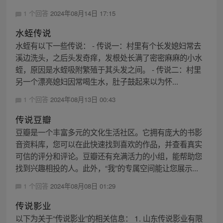
1 个回答
2024年08月14日 17:15
水蛭传说
水蛭有以下一些传说： - 传说一：村里有个长发媳妇常去
溪边洗头，之后头发奇痒，发根处长满了密密麻麻的小水
蛭，原因是水蛭吸附繁殖于其头发之间。 - 传说二：村里
另一个漂亮媳妇因常喝生水，肚子鼓起来以为怀...
1 个回答
2024年08月13日 00:43
传说豆瓣
豆瓣是一个丰富多元的文化生活社区。它拥有庞大的书影
音资料库，您可以在此快速找到喜欢的作品，并查看真实
可信的评分和评论。豆瓣还有充满活力的小组，能帮助您
找到兴趣相投的人。此外，“我”的专属空间能让您展示...
1 个回答
2024年08月08日 01:29
传说影业
以下为关于“传说影业”的相关信息： 1. 山东传说影业有限