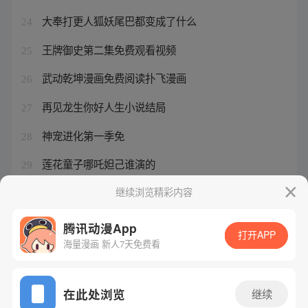
大奉打更人狐妖尾巴都变成了什么
24
王牌御史第二集免费观看视频
25
武动乾坤漫画免费阅读扑飞漫画
26
再见龙生你好人生小说结局
27
神宠进化第一季免
28
莲花童子哪吒妲己谁演的
29
含香剑魔魔魂剑客
继续浏览精彩内容
30
腾讯动漫App
打开APP
海量漫画 新人7天免费看
腾讯漫画
起点读书
QQ阅读
网站备案/许可证号：粤B2-20090059-5
在此处浏览
继续