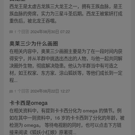
西龙王是太虚古龙族三大龙王之一，拥有王族血脉，是王
族血脉的旁席，实力为三星斗圣后期。西龙王被紫妍打成
重伤后，被北龙王吞噬。
1 个回答
2024年08月30日 07:22
奥莱三少为什么画圈
在相关内容中，奥莱三少画圈主要是为了在一段时间内获
得安宁，并从羊群中挑选出杰出的人物，与他一起共同解
决圈外生物，彻底解决隐患。他认为羊群当中有可造之
材，如王权家、东方家、涂山狐妖等，等他们成长到一定
程...
1 个回答
2024年08月22日 12:27
卡卡西是omega
在相关资料中，有提到卡卡西分化为 omega 的情节。例
如在其中一则资料中，16 岁的卡卡西到了分化的年龄，被
检测为 omega。 等待电视剧的同时，也可以点击下方链
接来阅读《狐妖小红娘》原著提...