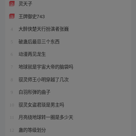
灵天子
2
王牌御史743
3
大醉侠楚天行扮演者张巍
4
破蛊后最忌三个东西
5
动漫再见龙生
6
地球就是宇宙大帝的脑袋吗
7
驭灵师王小明穿越了几次
8
白羽彤弹的曲子
9
驭灵女盗君琰是男主吗
10
月亮绕地球转一圈是多少天
11
蛊的等级划分
12