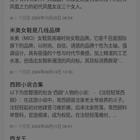
凤凰之力的初代凤凰女这三个女人。
1 个回答
2024年10月25日 09:54
米奥女鞋是几线品牌
米奥（MIO）女鞋是高端时尚女鞋品牌。它是千百度国际
旗下的品牌，以时尚、自信、诱惑的品牌个性为主轴，强
调设计，具有极强的个性与时代节奏感，加上精湛的工艺
水准，创造出女鞋新潮流的风向标。其目标消费群是“...
1 个回答
2024年09月14日 10:30
西顾小说合集
以下为您整理的包含“西顾”人物的小说： - 《沈轻轻常西
顾》：在这部小说中，常西顾是沈家老太爷收养的义子。
沈轻轻起初对他肆意刁难折磨，后来沈家败落，常西顾科
举登科，官途顺遂，成为权臣。在沈轻轻落难时，...
1 个回答
2024年09月11日 06:51
西龙王