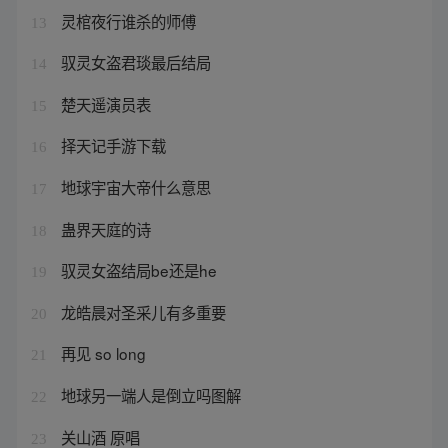
灵棺夜行谁杀的师傅
13
驭灵女盗君琰最后结局
14
楚天遥演员表
15
择天记手游下载
16
地球宇宙大帝什么意思
17
蛊界天庭的诗
18
驭灵女盗结局be还是he
19
龙皓晨对圣采儿有多重要
20
再见 so long
21
地球另一端人是倒立吗图解
22
关山酒 原唱
23