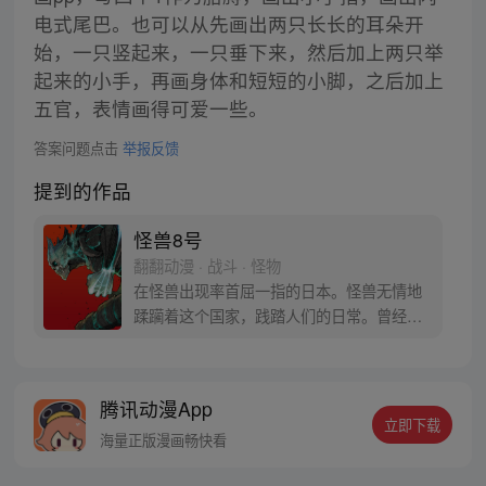
电式尾巴。也可以从先画出两只长长的耳朵开
始，一只竖起来，一只垂下来，然后加上两只举
起来的小手，再画身体和短短的小脚，之后加上
五官，表情画得可爱一些。
答案问题点击
举报反馈
提到的作品
怪兽8号
翻翻动漫 · 战斗 · 怪物
在怪兽出现率首屈一指的日本。怪兽无情地
蹂躏着这个国家，践踏人们的日常。曾经立
志要成为防卫队员，而今从事怪兽专门清扫
行业的主人公日比野卡夫卡在某一天因为受
到谜之生物的影响，身体开始出现怪兽化。
腾讯动漫App
担任讨伐怪兽工作的日本防卫队将这样的他
立即下载
称作“怪兽8号”。
海量正版漫画畅快看