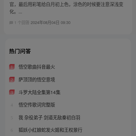
官，最后用彩笔给白月初上色，涂色的时候要注意深浅变
化。...
1 个回答
2024年08月04日 09:30
热门问答
悟空歌曲抖音最火
1
萨顶顶的悟空意境
2
斗罗大陆全集第14集
3
悟空传歌词完整版
4
我 杂役弟子 剑道无敌秦初白羽
5
狐妖小红娘蛇发火姬和王权景行
6