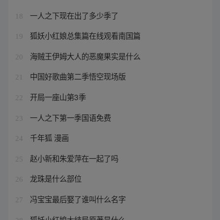
一人之下现在出了多少季了
18
狐妖小红娘总集篇在线观看南国篇
19
海贼王伊姆大人的恶魔果实是什么
20
中国好歌曲第二季悟空现场版
21
开局一座山第3季
22
一人之下第一季国语免费
23
千年狐 漫画
24
赵小新和朱爱萍在一起了吗
25
龙珠是什么部位
26
冯宝宝最后娶了谁叫什么名字
27
狐妖小红娘大结局原著是什么