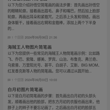
以下为您介绍孙悟空简笔画的画法步骤：首先画出孙悟空
的眼睛轮廓，接着画出眉毛、鼻子和嘴巴，然后加上脸部
轮廓，再画出耳朵和紧箍咒，之后添上头发和领结，画出
身体躯干，接着画出右臂和金箍棒，添加上两个下半身
的...
1 个回答
2024年09月08日 21:36
海贼王人物图片简笔画
以下为您提供一些常见的海贼王人物简笔画示例：比如路
飞、乔巴、索隆、娜美、罗宾、山治、布鲁克、弗兰奇、
乌索普、万里阳光号、甚平、白胡子、艾斯、BIG MOM、
红发香克斯等人物的简笔画。您可以通过从圆开始...
1 个回答
2024年09月03日 10:03
白月初图片简笔画
以下是白月初简笔画的步骤：首先画出白月初的头部头
发，顺着画出他的脸部，把东方月初的衣服也画出来，他
脖子上的辫子不要忘记画了，之后画出白月初的脸部五