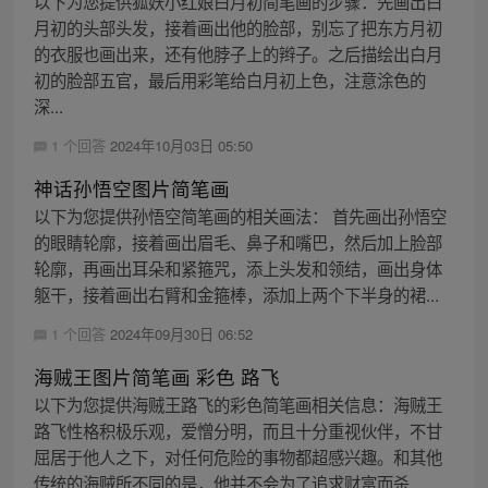
以下为您提供狐妖小红娘白月初简笔画的步骤：先画出白
月初的头部头发，接着画出他的脸部，别忘了把东方月初
的衣服也画出来，还有他脖子上的辫子。之后描绘出白月
初的脸部五官，最后用彩笔给白月初上色，注意涂色的
深...
1 个回答
2024年10月03日 05:50
神话孙悟空图片简笔画
以下为您提供孙悟空简笔画的相关画法： 首先画出孙悟空
的眼睛轮廓，接着画出眉毛、鼻子和嘴巴，然后加上脸部
轮廓，再画出耳朵和紧箍咒，添上头发和领结，画出身体
躯干，接着画出右臂和金箍棒，添加上两个下半身的裙...
1 个回答
2024年09月30日 06:52
海贼王图片简笔画 彩色 路飞
以下为您提供海贼王路飞的彩色简笔画相关信息：海贼王
路飞性格积极乐观，爱憎分明，而且十分重视伙伴，不甘
屈居于他人之下，对任何危险的事物都超感兴趣。和其他
传统的海贼所不同的是，他并不会为了追求财富而杀