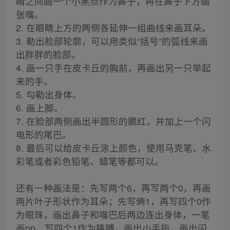
睛之间画一个小黑点作为鼻子，再在鼻子下方画
张嘴。
2. 在眼睛上方的两侧各延伸一组曲线来画耳朵。
3. 勒出脸部轮廓，可以用类似“括号”的弧线来画
出胖胖的脸部。
4. 画一只手在皮卡丘的胸前，再画出另一只举起
来的手。
5. 勾勒出身体。
6. 画上脚。
7. 在脸部两侧画出半圆形的腮红，并加上一个闪
电形的尾巴。
8. 最后可以给皮卡丘涂上颜色，使用马克笔、水
彩笔或者彩色铅笔、蜡笔等都可以。
还有一种画法是：先写两个6，再写两个0，再画
两片叶子形状作为耳朵；先写俩1，再写四个0作
为眼珠，画出鼻子和嘴巴后两边连出身体，一笔
画pp，写四个1作为胳膊，画出小手指，画出闪