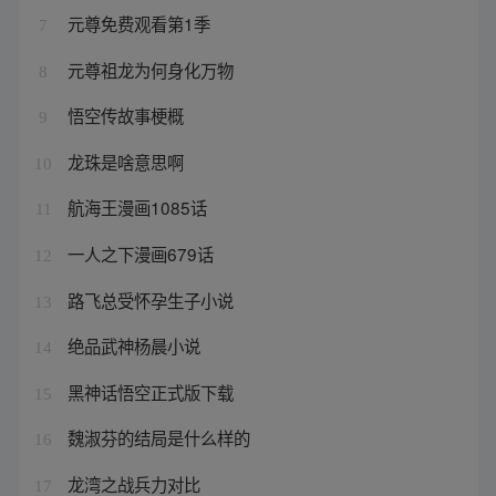
元尊免费观看第1季
7
元尊祖龙为何身化万物
8
悟空传故事梗概
9
龙珠是啥意思啊
10
航海王漫画1085话
11
一人之下漫画679话
12
路飞总受怀孕生子小说
13
绝品武神杨晨小说
14
黑神话悟空正式版下载
15
魏淑芬的结局是什么样的
16
龙湾之战兵力对比
17